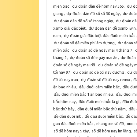
mien bac
,
dự đoán dàn đề hôm nay 365
,
dự đo
giang
,
dự đoán dàn đề xổ số 30 ngày
,
dự đoán
dự đoán dàn đề xổ số trong ngày
,
dự đoán dà
xsmb giải đặc biệt
,
dự đoán dàn đề xsmb iwin
nam
,
dự đoán giải đặc biệt đầu đuôi miền bắc
dự đoán số đề miễn phí âm dương
,
dự đoán số
miền bắc
,
dự đoán số đề ngày mai 4 tháng 7
,
d
tháng 2
,
dự đoán số đề ngày mai ăn
,
dự đoán 
đoán số đề ngày mai rồi
,
dự đoán số đề ngày ma
tối nay 97
,
dự đoán số đề tối nay dương
,
dự đo
đề tối nay iran
,
dự đoán số đề tối nay remix
,
đ
ăn bao nhiêu
,
đầu đuôi câm miền bắc
,
đầu đuô
đầu đuôi miền bắc 1 ăn bao nhiêu
,
đầu đuôi mi
bắc hôm nay
,
đầu đuôi miền bắc là gì
,
đầu đuôi
bắc thứ bảy
,
đầu đuôi miền bắc thứ năm
,
đầu 
đề đầu đuôi mb
,
đề đầu đuôi miền bắc
,
đề đầu
gan đầu đuôi miền bắc
,
nhang xin số đề
,
nuoi 
số đề hôm nay 9 tây
,
số đề hôm nay im lặng
,
s