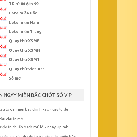
TK từ 00 đến 99
Loto miền Bắc
Loto miền Nam
Loto miền Trung
Quay thử XSMB
Quay thử XSMN
Quay thử XSMT
Quay thử Vietlott
Sổ mơ
N NGAY MIỀN BẮC CHỐT SỐ VIP
cau lo de mien bac chinh xac – cau lo de
 cầu chuẩn mb
ự đoán chuẩn bạch thủ lô 2 nháy víp mb
huyên gia cầu dự đoán ba càng víp miền bắc