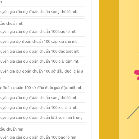
b
huyên gia cầu dự đoán chuẩn song thủ lô mb
 cầu chuẩn mt
huyên gia cầu dự đoán chuẩn 100 bao lô mt
huyên gia dự đoán chuẩn 100 cặp xíu chủ mt
huyên gia cầu dự đoán chuẩn 100 đặc biệt mt
huyên gia cầu dự đoán chuẩn 100 giải tám mt
huyên gia dự đoán chuẩn 100 sớ đầu đuôi giải 8
t
ự đoán chuẩn 100 sớ đầu đuôi giải đặc biệt mt
huyên gia cầu dự đoán chuẩn song thủ lô mt
huyên gia cầu dự đoán chuẩn 100 xíu chủ mt
huyên gia cầu dự đoán chuẩn lô 3 số miền trung
 cầu chuẩn mn
huyên gia cầu dự đoán chuẩn 100 bao lô mn