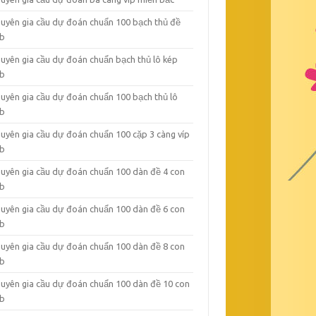
huyên gia cầu dự đoán chuẩn 100 bạch thủ đề
b
huyên gia cầu dự đoán chuẩn bạch thủ lô kép
b
huyên gia cầu dự đoán chuẩn 100 bạch thủ lô
b
huyên gia cầu dự đoán chuẩn 100 cặp 3 càng víp
b
huyên gia cầu dự đoán chuẩn 100 dàn đề 4 con
b
huyên gia cầu dự đoán chuẩn 100 dàn đề 6 con
b
huyên gia cầu dự đoán chuẩn 100 dàn đề 8 con
b
huyên gia cầu dự đoán chuẩn 100 dàn đề 10 con
b