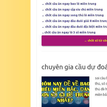
↔
chốt cầu ăn ngay bao lô miền trung
↔
chốt cầu ăn ngay cặp xỉu chủ miền trung
↔
chốt cầu ăn ngay song thủ lô miền trung
↔
chốt cầu ăn ngay đầu đuôi giải 8 miền trun
↔
chốt cầu ăn ngay đầu đuôi đặc biệt miền t
↔
chốt cầu ăn ngay lô 3 số miền trung
→ chốt số từ côn
chuyên gia cầu dự đo
soi cầu 
thủ, số 
thủ đề 
miền bắ