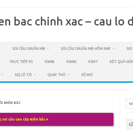
en bac chinh xac – cau lo 
E
SOI CẦU CHUẨN MB
SOI CẦU CHUẨN MB HÔM NAY
SOI
TRỰC TIẾP XS
XSMB
XSMN
XSMT
KẾT QUẢ HÔ
KQ LÔ TÔ
QUAY THỬ
SỔ MƠ
ÔI MIỀN BẮC
 soi cầu cao cấp miền bắc «
c