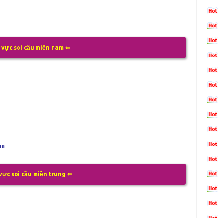
 vực soi cầu miền nam ⇐
am
vực soi cầu miền trung ⇐