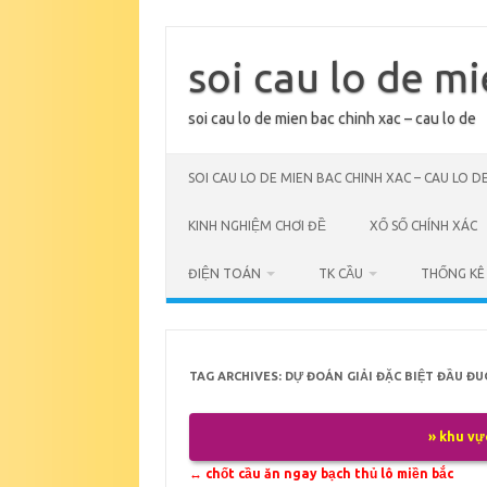
Skip
to
content
soi cau lo de mi
soi cau lo de mien bac chinh xac – cau lo de
SOI CAU LO DE MIEN BAC CHINH XAC – CAU LO D
KINH NGHIỆM CHƠI ĐỀ
XỔ SỐ CHÍNH XÁC
ĐIỆN TOÁN
TK CẦU
THỐNG KÊ
TAG ARCHIVES:
DỰ ĐOÁN GIẢI ĐẶC BIỆT ĐẦU ĐU
» khu vực
↔
chốt cầu ăn ngay bạch thủ lô miền bắc