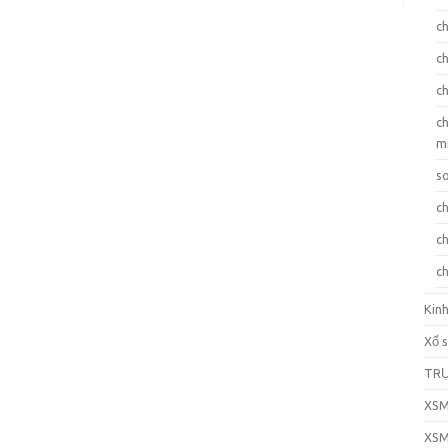
c
c
c
c
m
so
c
c
c
Kin
Xổ s
TRỰ
XS
XS