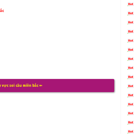
bắc
 vực soi cầu miền bắc ⇐