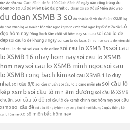
du
Cách đánh de ăn 100
Cách đánh đề ngày nào cũng trúng
tính de đầu đuôi
doan xo so Xổ số Miền Bắc dại phát
du doan xo so Xổ số Miền Bắc wap
du doan XSMB 3 so
dự đoán XSMB
dự đoán lô đề mb
kq
Lô
dự đoán xsmb
kq xo so mien bắc minh ngoc
kq xo so xsmb minh ngoc
kq xổ số miền bắc
đẹp hôm nay
soi cau lo de
soi cau
Rồng Bạch Kim chốt số hôm nay
dep
soi cau lo de khung 3 ngay
soi cau lo de kqxs 3 mien
soi cau lo de mien phi
soi cau
soi cau lo XSMB 3s
soi cau lo de mt
soi cau lo de online
lo XSMB 16 nhay hom nay
soi cau lo XSMB
soi cau lo XSMB minh ngoc
soi cau
hom nay
lo XSMB rong bach kim
soi cau XSMB 1 lo duy
soi cầu lô
nhat
soi cầu 8/8
soi cầu chuẩn
Soi cầu lô 3 càng miễn phí
kép xsmb
soi cầu lô mn âm dương
soi cầu lô XSMB
soi cầu lô đề
chuẩn.
soi cầu
soi cầu lô đề xsmb chính xác hôm nay
soi cầu đề
xsmb
soi dàn đề ngày hôm nay
song thủ lô nuôi khung 2 ngày
thống kê
xo số miền bắc hôm nay
xsmb hôm nay