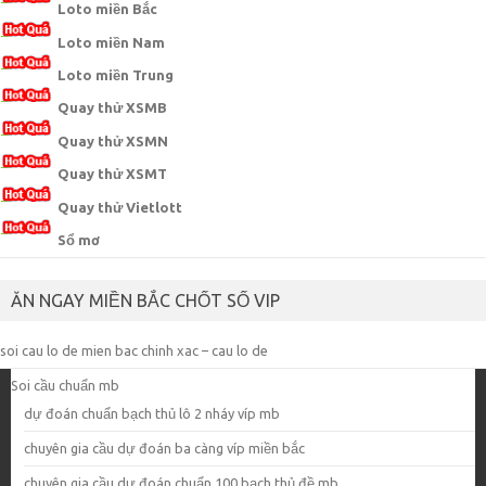
Loto miền Bắc
Loto miền Nam
Loto miền Trung
Quay thử XSMB
Quay thử XSMN
Quay thử XSMT
Quay thử Vietlott
Sổ mơ
ĂN NGAY MIỀN BẮC CHỐT SỐ VIP
soi cau lo de mien bac chinh xac – cau lo de
Soi cầu chuẩn mb
dự đoán chuẩn bạch thủ lô 2 nháy víp mb
chuyên gia cầu dự đoán ba càng víp miền bắc
chuyên gia cầu dự đoán chuẩn 100 bạch thủ đề mb