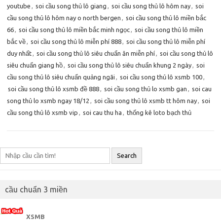
youtube
,
soi cầu song thủ lô giang
,
soi cầu song thủ lô hôm nay
,
soi
cầu song thủ lô hôm nay o north bergen
,
soi cầu song thủ lô miền bắc
66
,
soi cầu song thủ lô miền bắc minh ngọc
,
soi cầu song thủ lô miền
bắc về
,
soi cầu song thủ lô miễn phí 888
,
soi cầu song thủ lô miễn phí
duy nhất
,
soi cầu song thủ lô siêu chuẩn ăn miễn phí
,
soi cầu song thủ lô
siêu chuẩn giang hồ
,
soi cầu song thủ lô siêu chuẩn khung 2 ngày
,
soi
cầu song thủ lô siêu chuẩn quảng ngãi
,
soi cầu song thủ lô xsmb 100
,
soi cầu song thủ lô xsmb đề 888
,
soi cầu song thủ lo xsmb gan
,
soi cau
song thủ lo xsmb ngay 18/12
,
soi cầu song thủ lô xsmb tt hôm nay
,
soi
cầu song thủ lô xsmb vip
,
soi cau thu ha
,
thống kê loto bạch thủ
Search
cầu chuẩn 3 miền
XSMB