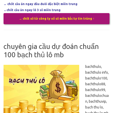
↔
chốt cầu ăn ngay đầu đuôi đặc biệt miền trung
↔
chốt cầu ăn ngay lô 3 số miền trung
→ chốt số từ công ty xổ số miền bắc tự tin trúng ↑
chuyên gia cầu dự đoán chuẩn
100 bạch thủ lô mb
bachthulo,
bachthulo info,
bachthulo100,
bachthulo88,
bachthulo99,
bachthulochua
n, bachthuvip,
bạch thu lo,