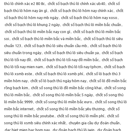
thủ lô chính xác e2 80 8c
,
chốt số bạch thủ lô chính xác ub40
,
chốt số
bạch thủ lô hôm nay ăn gì
,
chốt số bạch thủ lô hôm nay chính xác
,
chốt
số bạch thủ lô hôm nay mb ngày
,
chốt số bạch thủ lô hôm nay xoso
,
chốt số bạch thủ lô khung 2 ngày
,
chốt số bạch thủ lô miền bắc chuẩn
,
chốt số bạch thủ lô miền bắc nay con gì
,
chốt số bạch thủ lô miền bắc
soi
,
chốt số bạch thủ lô miền bắc và miền bắc
,
chốt số bạch thủ lô siêu
chuẩn 123
,
chốt số bạch thủ lô siêu chuẩn cầu mb
,
chốt số bạch thủ lô
siêu chuẩn trong ngày
,
chốt số bạch thủ lô siêu chuẩn ya
,
chốt số bạch
thủ lô tối nay đề
,
chốt số bạch thủ lô tối nay đề miền bắc
,
chốt số bạch
thủ lô tối nay mien nam
,
chốt số bạch thủ lô tối nay tphcm
,
chốt số bạch
thủ lô xsmb este
,
chốt số bạch thủ lô xsmb phí
,
chốt số lô bạch thủ 3
miền hôm nay
,
chốt số lô bạch thủ ngày hôm nay
,
chốt số lô đề miền bắc
rồng bạch kim
,
chốt số song thủ lô đề miền bắc công khai
,
chốt số song
thủ lô miền bắc
,
chốt số song thủ lô miền bắc 5 ngày
,
chốt số song thủ
lô miền bắc 9999
,
chốt số song thủ lô miền bắc euro
,
chốt số song thủ lô
miền bắc internet
,
chốt số song thủ lô miền bắc yêu thương
,
chốt số
song thủ lô miền bắc youtube
,
chốt số song thủ lô miễn phí
,
chốt số
song thủ lô xsmb siêu chính xác nhất
,
chuyên gia cầu dự đoán chuẩn
,
dac biet mien bac hom nay
,
dự đoán bạch thủ lô iwin
,
dự đoán bạch