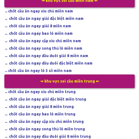
⇒ khu vực soi cầu miền nam ⇐
↔
chốt cầu ăn ngay xỉu chủ miền nam
↔
chốt cầu ăn ngay giải đặc biệt miền nam
↔
chốt cầu ăn ngay giải 8 miền nam
↔
chốt cầu ăn ngay bao lô miền nam
↔
chốt cầu ăn ngay cặp xỉu chủ miền nam
↔
chốt cầu ăn ngay song thủ lô miền nam
↔
chốt cầu ăn ngay đầu đuôi giải 8 miền nam
↔
chốt cầu ăn ngay đầu đuôi đặc biệt miền nam
↔
chốt cầu ăn ngay lô 3 số miền nam
⇒ khu vực soi cầu miền trung ⇐
↔
chốt cầu ăn ngay xỉu chủ miền trung
↔
chốt cầu ăn ngay giải đặc biệt miền trung
↔
chốt cầu ăn ngay giải 8 miền trung
↔
chốt cầu ăn ngay bao lô miền trung
↔
chốt cầu ăn ngay cặp xỉu chủ miền trung
↔
chốt cầu ăn ngay song thủ lô miền trung
↔
chốt cầu ăn ngay đầu đuôi giải 8 miền trung