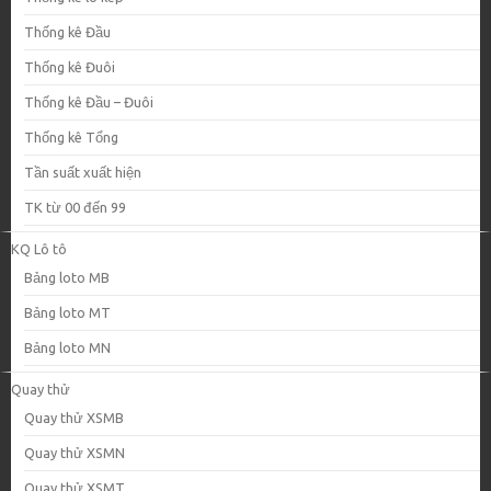
Thống kê Đầu
Thống kê Đuôi
Thống kê Đầu – Đuôi
Thống kê Tổng
Tần suất xuất hiện
TK từ 00 đến 99
KQ Lô tô
Bảng loto MB
Bảng loto MT
Bảng loto MN
Quay thử
Quay thử XSMB
Quay thử XSMN
Quay thử XSMT