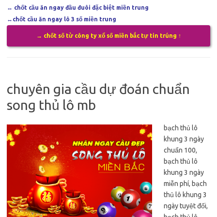
↔
chốt cầu ăn ngay đầu đuôi đặc biệt miền trung
↔
chốt cầu ăn ngay lô 3 số miền trung
→ chốt số từ công ty xổ số miền bắc tự tin trúng ↑
chuyên gia cầu dự đoán chuẩn
song thủ lô mb
bạch thủ lô
khung 3 ngày
chuẩn 100,
bạch thủ lô
khung 3 ngày
miễn phí, bạch
thủ lô khung 3
ngày tuyệt đối,