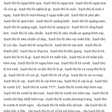
bạch thủ lô ngày hôm qua
,
bạch thủ lô ngày mai
,
bạch thủ lô ngày mai
về con gì
,
bạch thủ lô nghĩa là gì
,
bạch thủ lô nuôi
,
bạch thủ lô nuôi 2
ngày
,
bạch thủ lô nuôi khung 3 ngày miễn phí
,
bạch thủ lô phú yên
,
bạch thủ lô quả trám
,
bạch thủ lô quảng bình
,
bạch thủ lô quảng nam
,
bạch thủ lô quảng ngãi
,
bạch thủ lô quảng trị
,
bạch thủ lô rồng bạch
kim
,
bạch thủ lô siêu chuẩn
,
bạch thủ lô siêu chuẩn an giang hôm nay
,
bạch thủ lô siêu chuẩn số đẹp
,
bạch thủ lô siêu vip miền bắc
,
bạch thủ
lô soi cầu
,
bạch thủ lô song thủ lô
,
bạch thủ lô tây ninh
,
bạch thủ lô
thành phố
,
bach thu lo thay ba
,
bạch thủ lô tiền giang
,
bạch thủ lô tô
,
bạch thủ lô tô là gì
,
bạch thủ lô tô miền bắc
,
bạch thủ lô tô miền bắc
hôm nay
,
bạch thủ lô tô ngày hôm nay
,
bạch thủ lô tô xsmb
,
bạch thủ
lô trà vinh
,
bạch thủ lô và độc thủ lô là gì
,
bạch thủ lô và song thủ lô là
gì
,
bạch thủ lô về con gì
,
bạch thủ lô về số gì
,
bach thu lo ve so may
,
bạch thủ lô vip
,
bạch thủ lô vip hôm nay
,
bạch thủ lô vip là gì
,
bạch thủ
lô xsmb 5/5
,
bạch thủ lô xsmb 7777
,
bạch thủ lô xsmb kép hôm nay
,
bạch thủ lô xsmb là như nào
,
bạch thủ lô xsmb mn hôm nay
,
bạch thủ lô
xsmb phí đẹp nhất hôm nay
,
bạch thủ lô xsmb phương trang
,
bạch thủ
lô xsmb tt minh ngoc
,
cầu bạch thủ lô miền bắc ebook
,
cầu bạch thủ lô
miền bắc ơ đâu
,
cầu bạch thủ lô xổ số hà nội hôm nay
,
cầu bạch thủ lô