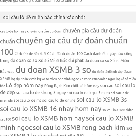
chuyên gia cầu dự đoán chuẩn 100 lô xiên 2 mb
soi cầu lô đề miền bắc chính xác nhất
chuyên gia cầu dự đoán
cau lo de hom nay
chuyên gia cầu dự đoán
chuyên gia cầu dự đoán chuẩn
chuẩn
100
Cách đánh de ăn 100
Cách đánh đề ngày nào cũng
Cách tính de đầu đuôi
du doan xo so Xổ số Miền Bắc dại phát
trúng
du doan xo so Xổ số Miền
du doan XSMB 3 so
Bắc wap
dự đoán
dự đoán lô đề mb
XSMB
kq dự đoán xsmb
kq xo so mien bắc minh ngoc
kq xo so xsmb minh ngoc
kq xổ số miền
Lô đẹp hôm nay
soi cau lo
soi cau
Rồng Bạch Kim chốt số hôm nay
bắc
de dep
soi cau lo de khung 3 ngay
soi cau lo de kqxs 3 mien
soi cau lo de
soi cau lo XSMB 3s
soi cau lo de mt
soi cau lo de online
mien phi
soi cau lo XSMB 16 nhay hom nay
soi cau lo XSMB chinh
soi cau lo XSMB
soi cau lo XSMB hom nay
xac 100
minh ngoc
soi cau lo XSMB rong bach kim
soi
cau XSMB 1 lo duy nhat