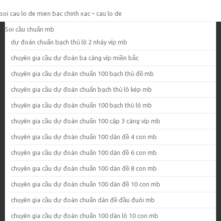
soi cau lo de mien bac chinh xac – cau lo de
Soi cầu chuẩn mb
dự đoán chuẩn bạch thủ lô 2 nháy víp mb
chuyên gia cầu dự đoán ba càng víp miền bắc
chuyên gia cầu dự đoán chuẩn 100 bạch thủ đề mb
chuyên gia cầu dự đoán chuẩn bạch thủ lô kép mb
chuyên gia cầu dự đoán chuẩn 100 bạch thủ lô mb
chuyên gia cầu dự đoán chuẩn 100 cặp 3 càng víp mb
chuyên gia cầu dự đoán chuẩn 100 dàn đề 4 con mb
chuyên gia cầu dự đoán chuẩn 100 dàn đề 6 con mb
chuyên gia cầu dự đoán chuẩn 100 dàn đề 8 con mb
chuyên gia cầu dự đoán chuẩn 100 dàn đề 10 con mb
chuyên gia cầu dự đoán chuẩn dàn đề đầu đuôi mb
chuyên gia cầu dự đoán chuẩn 100 dàn lô 10 con mb