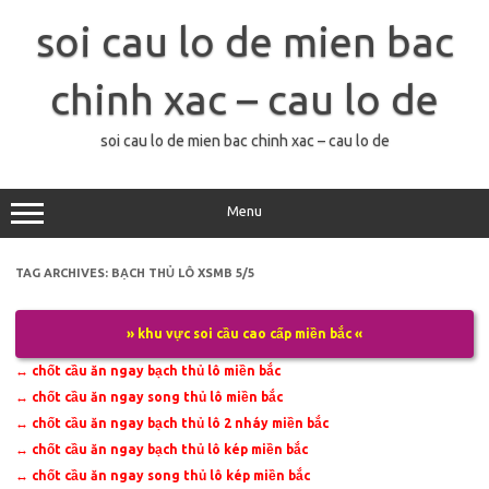
Skip
to
soi cau lo de mien bac
content
chinh xac – cau lo de
soi cau lo de mien bac chinh xac – cau lo de
Menu
TAG ARCHIVES:
BẠCH THỦ LÔ XSMB 5/5
» khu vực soi cầu cao cấp miền bắc «
↔
chốt cầu ăn ngay bạch thủ lô miền bắc
↔
chốt cầu ăn ngay song thủ lô miền bắc
↔
chốt cầu ăn ngay bạch thủ lô 2 nháy miền bắc
↔
chốt cầu ăn ngay bạch thủ lô kép miền bắc
↔
chốt cầu ăn ngay song thủ lô kép miền bắc