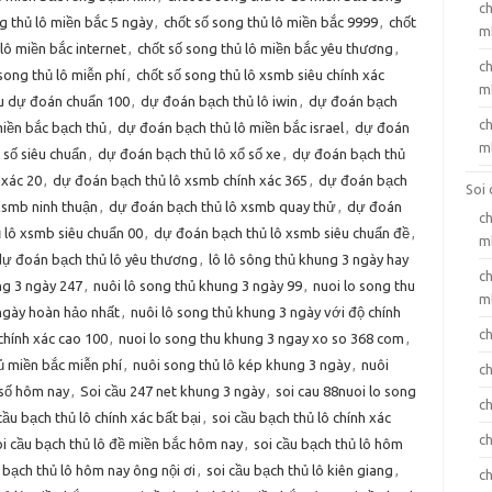
c
g thủ lô miền bắc 5 ngày
,
chốt số song thủ lô miền bắc 9999
,
chốt
m
lô miền bắc internet
,
chốt số song thủ lô miền bắc yêu thương
,
c
song thủ lô miễn phí
,
chốt số song thủ lô xsmb siêu chính xác
m
ầu dự đoán chuẩn 100
,
dự đoán bạch thủ lô iwin
,
dự đoán bạch
c
iền bắc bạch thủ
,
dự đoán bạch thủ lô miền bắc israel
,
dự đoán
m
 số siêu chuẩn
,
dự đoán bạch thủ lô xổ số xe
,
dự đoán bạch thủ
 xác 20
,
dự đoán bạch thủ lô xsmb chính xác 365
,
dự đoán bạch
Soi
xsmb ninh thuận
,
dự đoán bạch thủ lô xsmb quay thử
,
dự đoán
c
 lô xsmb siêu chuẩn 00
,
dự đoán bạch thủ lô xsmb siêu chuẩn đề
,
m
ự đoán bạch thủ lô yêu thương
,
lô lô sông thủ khung 3 ngày hay
c
ng 3 ngày 247
,
nuôi lô song thủ khung 3 ngày 99
,
nuoi lo song thu
m
 ngày hoàn hảo nhất
,
nuôi lô song thủ khung 3 ngày với độ chính
c
chính xác cao 100
,
nuoi lo song thu khung 3 ngay xo so 368 com
,
ủ miền bắc miễn phí
,
nuôi song thủ lô kép khung 3 ngày
,
nuôi
c
số hôm nay
,
Soi cầu 247 net khung 3 ngày
,
soi cau 88nuoi lo song
c
cầu bạch thủ lô chính xác bất bại
,
soi cầu bạch thủ lô chính xác
c
oi cầu bạch thủ lô đề miền bắc hôm nay
,
soi cầu bạch thủ lô hôm
 bạch thủ lô hôm nay ông nội ơi
,
soi cầu bạch thủ lô kiên giang
,
c