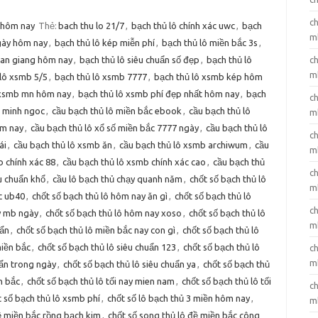
c
 hôm nay
Thẻ:
bach thu lo 21/7
,
bạch thủ lô chính xác uwc
,
bạch
m
gày hôm nay
,
bạch thủ lô kép miễn phí
,
bạch thủ lô miền bắc 3s
,
n an giang hôm nay
,
bạch thủ lô siêu chuẩn số đẹp
,
bạch thủ lô
c
m
 lô xsmb 5/5
,
bạch thủ lô xsmb 7777
,
bạch thủ lô xsmb kép hôm
 xsmb mn hôm nay
,
bạch thủ lô xsmb phí đẹp nhất hôm nay
,
bạch
c
t minh ngoc
,
cầu bạch thủ lô miền bắc ebook
,
cầu bạch thủ lô
m
ôm nay
,
cầu bạch thủ lô xổ số miền bắc 7777 ngày
,
cầu bạch thủ lô
c
ái
,
cầu bạch thủ lô xsmb ăn
,
cầu bạch thủ lô xsmb archiwum
,
cầu
m
b chính xác 88
,
cầu bạch thủ lô xsmb chính xác cao
,
cầu bạch thủ
c
u chuẩn khổ
,
cầu lô bạch thủ chạy quanh năm
,
chốt số bạch thủ lô
m
ác ub40
,
chốt số bạch thủ lô hôm nay ăn gì
,
chốt số bạch thủ lô
c
y mb ngày
,
chốt số bạch thủ lô hôm nay xoso
,
chốt số bạch thủ lô
m
uẩn
,
chốt số bạch thủ lô miền bắc nay con gì
,
chốt số bạch thủ lô
miền bắc
,
chốt số bạch thủ lô siêu chuẩn 123
,
chốt số bạch thủ lô
c
m
uẩn trong ngày
,
chốt số bạch thủ lô siêu chuẩn ya
,
chốt số bạch thủ
n bắc
,
chốt số bạch thủ lô tối nay mien nam
,
chốt số bạch thủ lô tối
c
t số bạch thủ lô xsmb phí
,
chốt số lô bạch thủ 3 miền hôm nay
,
m
ề miền bắc rồng bạch kim
,
chốt số song thủ lô đề miền bắc công