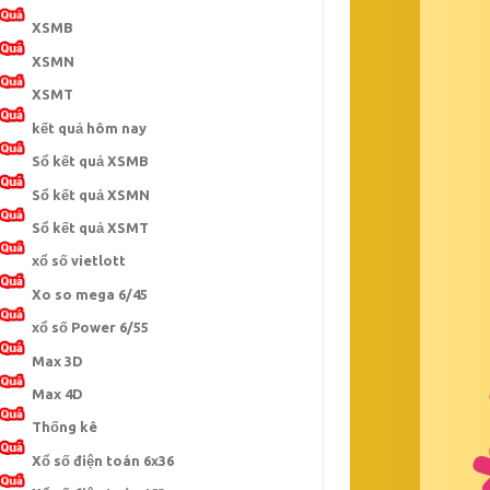
XSMB
XSMN
XSMT
kết quả hôm nay
Sổ kết quả XSMB
Sổ kết quả XSMN
Sổ kết quả XSMT
xổ số vietlott
Xo so mega 6/45
xổ số Power 6/55
Max 3D
Max 4D
Thống kê
Xổ số điện toán 6x36