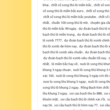
khai
,
chốt số song thủ lô miền bắc
,
chốt số son
số song thủ lô miền bắc euro
,
chốt số song thủ 
chốt số song thủ lô miền bắc youtube
,
chốt số 
nhất
,
chuẩn 100 song thủ lô mb
,
chuyên gia c
thủ lô miền bắc 99 ngày
,
dự đoán bạch thủ lô m
bạch thủ lô miền trung
,
dự đoán bạch thủ lô xổ
lô xsmb 7777
,
dự đoán bạch thủ lô xsmb chính
thủ lô xsmb de hôm nay
,
dự đoán bạch thủ lô 
bạch thủ lô xsmb siêu chuẩn
,
dự đoán bạch thủ
dự đoán bạch thủ lô xsmb siêu chuẩn tối nay
,
d
nhất
,
lô miền bắc hay về
,
nuôi lô song thủ khu
khung 3 ngay chuan
,
nuôi lô song thủ khung 3
xác 100
,
nuôi lô song thủ khung 3 ngày với đó 
nuoi lo song thu khung 5 ngay
,
nuôi lô song th
song thủ lô khung 2 ngay
,
Rồng Bạch Kim chốt 
thu khung 3 ngay
,
soi cau bach thu lo 888
,
soi 
khuôn mặt
,
soi cầu bạch thủ lô chính xác rồi
,
s
nay 56
,
soi cầu bạch thủ lô hôm nay 77
,
soi cầu