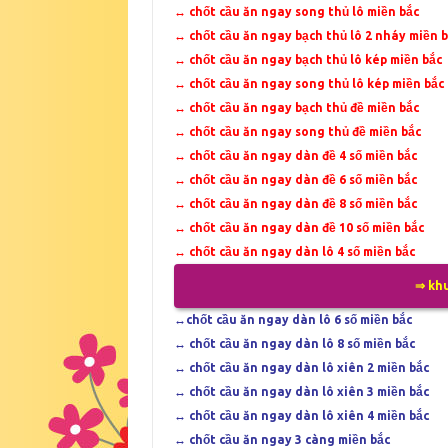
↔
chốt cầu ăn ngay song thủ lô miền bắc
↔
chốt cầu ăn ngay bạch thủ lô 2 nháy miền 
↔
chốt cầu ăn ngay bạch thủ lô kép miền bắc
↔
chốt cầu ăn ngay song thủ lô kép miền bắc
↔
chốt cầu ăn ngay bạch thủ đề miền bắc
↔
chốt cầu ăn ngay song thủ đề miền bắc
↔
chốt cầu ăn ngay dàn đề 4 số miền bắc
↔
chốt cầu ăn ngay dàn đề 6 số miền bắc
↔
chốt cầu ăn ngay dàn đề 8 số miền bắc
↔
chốt cầu ăn ngay dàn đề 10 số miền bắc
↔
chốt cầu ăn ngay dàn lô 4 số miền bắc
⇒ khu
↔
chốt cầu ăn ngay dàn lô 6 số miền bắc
↔
chốt cầu ăn ngay dàn lô 8 số miền bắc
↔
chốt cầu ăn ngay dàn lô xiên 2 miền bắc
↔
chốt cầu ăn ngay dàn lô xiên 3 miền bắc
↔
chốt cầu ăn ngay dàn lô xiên 4 miền bắc
↔
chốt cầu ăn ngay 3 càng miền bắc