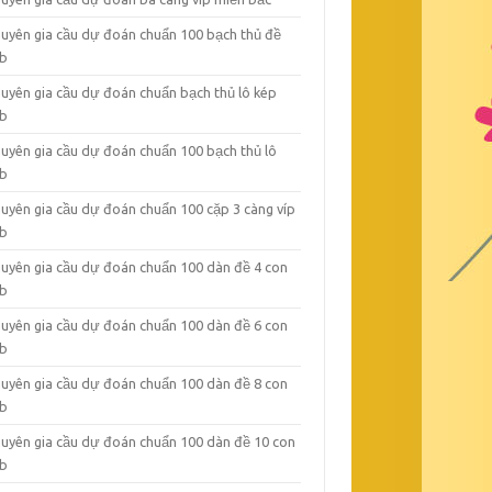
huyên gia cầu dự đoán chuẩn 100 bạch thủ đề
b
huyên gia cầu dự đoán chuẩn bạch thủ lô kép
b
huyên gia cầu dự đoán chuẩn 100 bạch thủ lô
b
huyên gia cầu dự đoán chuẩn 100 cặp 3 càng víp
b
huyên gia cầu dự đoán chuẩn 100 dàn đề 4 con
b
huyên gia cầu dự đoán chuẩn 100 dàn đề 6 con
b
huyên gia cầu dự đoán chuẩn 100 dàn đề 8 con
b
huyên gia cầu dự đoán chuẩn 100 dàn đề 10 con
b