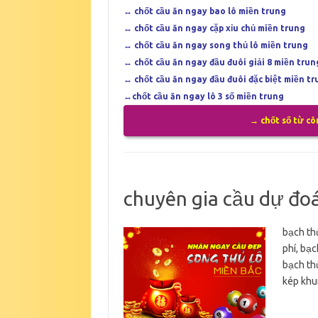
↔
chốt cầu ăn ngay bao lô miền trung
↔
chốt cầu ăn ngay cặp xỉu chủ miền trung
↔
chốt cầu ăn ngay song thủ lô miền trung
↔
chốt cầu ăn ngay đầu đuôi giải 8 miền trun
↔
chốt cầu ăn ngay đầu đuôi đặc biệt miền t
↔
chốt cầu ăn ngay lô 3 số miền trung
→ chốt số từ côn
chuyên gia cầu dự đo
bạch th
phí, bạc
bạch th
kép khu