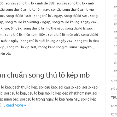
00
,
soi cầu song thủ lô xsmb đề 888
,
soi cầu song thủ lo xsmb
c
 cầu song thủ lô xsmb tt hôm nay
,
soi cầu song thủ lô xsmb vip
,
c
loc
,
song thủ lô 100k
,
song thủ lô 2 ngày
,
song thủ lô 50k
,
song
ay
,
song thủ lô kép khung 2 ngày
,
song thủ lô khung 3 ngày 247
,
c
ô khung 5 ngày
,
song thủ lô là như thế nào
,
song thủ lô là sao
,
c
am
,
song thủ lô miền nam 100k
,
song thủ lô miễn phí
,
song thủ lô
m
 nuôi 2 ngày
,
song thủ lô nuôi khung 2 ngày 247
,
song thu lo sieu
so
vip
,
song thủ lô vip 360
,
thống kê lô song thủ nuôi 3 ngày tôi
,
miền bắc
c
c
c
án chuẩn song thủ lô kép mb
Kin
lô kép, bach thu lo kep, soi cau kep, soi cầu lô kep, soi lo kep,
Xổ s
b, soi cau lo kep, cau lo kep mb, lo kep dep nhat hom nay, soi
TRỰ
ep mien bac, soi cau lo trong ngay, lo kep hom nay, soi lô kép
hí,…
Read More »
XS
XS