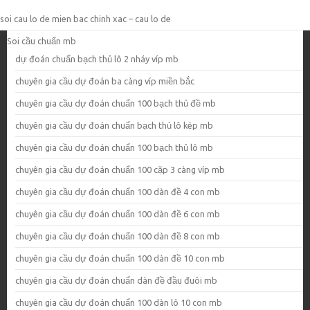
soi cau lo de mien bac chinh xac – cau lo de
Soi cầu chuẩn mb
dự đoán chuẩn bạch thủ lô 2 nháy víp mb
chuyên gia cầu dự đoán ba càng víp miền bắc
chuyên gia cầu dự đoán chuẩn 100 bạch thủ đề mb
chuyên gia cầu dự đoán chuẩn bạch thủ lô kép mb
chuyên gia cầu dự đoán chuẩn 100 bạch thủ lô mb
chuyên gia cầu dự đoán chuẩn 100 cặp 3 càng víp mb
chuyên gia cầu dự đoán chuẩn 100 dàn đề 4 con mb
chuyên gia cầu dự đoán chuẩn 100 dàn đề 6 con mb
chuyên gia cầu dự đoán chuẩn 100 dàn đề 8 con mb
chuyên gia cầu dự đoán chuẩn 100 dàn đề 10 con mb
chuyên gia cầu dự đoán chuẩn dàn đề đầu đuôi mb
chuyên gia cầu dự đoán chuẩn 100 dàn lô 10 con mb