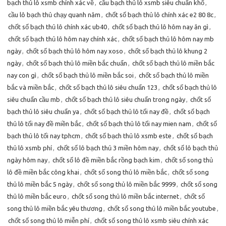
bạch thủ lô xsmb chính xác về
,
cầu bạch thủ lô xsmb siêu chuẩn khổ
,
cầu lô bạch thủ chạy quanh năm
,
chốt số bạch thủ lô chính xác e2 80 8c
,
chốt số bạch thủ lô chính xác ub40
,
chốt số bạch thủ lô hôm nay ăn gì
,
chốt số bạch thủ lô hôm nay chính xác
,
chốt số bạch thủ lô hôm nay mb
ngày
,
chốt số bạch thủ lô hôm nay xoso
,
chốt số bạch thủ lô khung 2
ngày
,
chốt số bạch thủ lô miền bắc chuẩn
,
chốt số bạch thủ lô miền bắc
nay con gì
,
chốt số bạch thủ lô miền bắc soi
,
chốt số bạch thủ lô miền
bắc và miền bắc
,
chốt số bạch thủ lô siêu chuẩn 123
,
chốt số bạch thủ lô
siêu chuẩn cầu mb
,
chốt số bạch thủ lô siêu chuẩn trong ngày
,
chốt số
bạch thủ lô siêu chuẩn ya
,
chốt số bạch thủ lô tối nay đề
,
chốt số bạch
thủ lô tối nay đề miền bắc
,
chốt số bạch thủ lô tối nay mien nam
,
chốt số
bạch thủ lô tối nay tphcm
,
chốt số bạch thủ lô xsmb este
,
chốt số bạch
thủ lô xsmb phí
,
chốt số lô bạch thủ 3 miền hôm nay
,
chốt số lô bạch thủ
ngày hôm nay
,
chốt số lô đề miền bắc rồng bạch kim
,
chốt số song thủ
lô đề miền bắc công khai
,
chốt số song thủ lô miền bắc
,
chốt số song
thủ lô miền bắc 5 ngày
,
chốt số song thủ lô miền bắc 9999
,
chốt số song
thủ lô miền bắc euro
,
chốt số song thủ lô miền bắc internet
,
chốt số
song thủ lô miền bắc yêu thương
,
chốt số song thủ lô miền bắc youtube
,
chốt số song thủ lô miễn phí
,
chốt số song thủ lô xsmb siêu chính xác