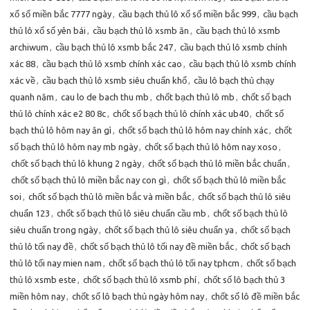
xổ số miền bắc 7777 ngày
,
cầu bạch thủ lô xổ số miền bắc 999
,
cầu bạch
thủ lô xổ số yên bái
,
cầu bạch thủ lô xsmb ăn
,
cầu bạch thủ lô xsmb
archiwum
,
cầu bạch thủ lô xsmb bắc 247
,
cầu bạch thủ lô xsmb chính
xác 88
,
cầu bạch thủ lô xsmb chính xác cao
,
cầu bạch thủ lô xsmb chính
xác về
,
cầu bạch thủ lô xsmb siêu chuẩn khổ
,
cầu lô bạch thủ chạy
quanh năm
,
cau lo de bach thu mb
,
chốt bạch thủ lô mb
,
chốt số bạch
thủ lô chính xác e2 80 8c
,
chốt số bạch thủ lô chính xác ub40
,
chốt số
bạch thủ lô hôm nay ăn gì
,
chốt số bạch thủ lô hôm nay chính xác
,
chốt
số bạch thủ lô hôm nay mb ngày
,
chốt số bạch thủ lô hôm nay xoso
,
chốt số bạch thủ lô khung 2 ngày
,
chốt số bạch thủ lô miền bắc chuẩn
,
chốt số bạch thủ lô miền bắc nay con gì
,
chốt số bạch thủ lô miền bắc
soi
,
chốt số bạch thủ lô miền bắc và miền bắc
,
chốt số bạch thủ lô siêu
chuẩn 123
,
chốt số bạch thủ lô siêu chuẩn cầu mb
,
chốt số bạch thủ lô
siêu chuẩn trong ngày
,
chốt số bạch thủ lô siêu chuẩn ya
,
chốt số bạch
thủ lô tối nay đề
,
chốt số bạch thủ lô tối nay đề miền bắc
,
chốt số bạch
thủ lô tối nay mien nam
,
chốt số bạch thủ lô tối nay tphcm
,
chốt số bạch
thủ lô xsmb este
,
chốt số bạch thủ lô xsmb phí
,
chốt số lô bạch thủ 3
miền hôm nay
,
chốt số lô bạch thủ ngày hôm nay
,
chốt số lô đề miền bắc