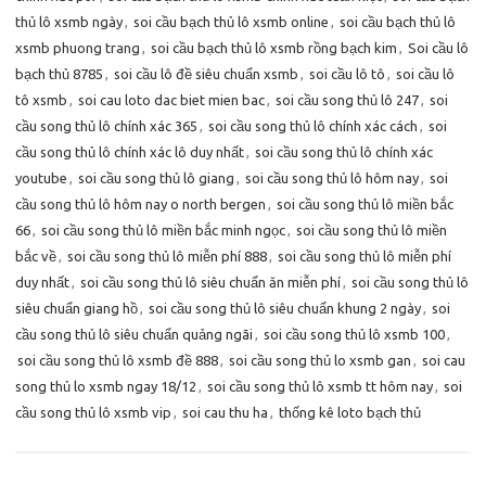
thủ lô xsmb ngày
,
soi cầu bạch thủ lô xsmb online
,
soi cầu bạch thủ lô
xsmb phuong trang
,
soi cầu bạch thủ lô xsmb rồng bạch kim
,
Soi cầu lô
bạch thủ 8785
,
soi cầu lô đề siêu chuẩn xsmb
,
soi cầu lô tô
,
soi cầu lô
tô xsmb
,
soi cau loto dac biet mien bac
,
soi cầu song thủ lô 247
,
soi
cầu song thủ lô chính xác 365
,
soi cầu song thủ lô chính xác cách
,
soi
cầu song thủ lô chính xác lô duy nhất
,
soi cầu song thủ lô chính xác
youtube
,
soi cầu song thủ lô giang
,
soi cầu song thủ lô hôm nay
,
soi
cầu song thủ lô hôm nay o north bergen
,
soi cầu song thủ lô miền bắc
66
,
soi cầu song thủ lô miền bắc minh ngọc
,
soi cầu song thủ lô miền
bắc về
,
soi cầu song thủ lô miễn phí 888
,
soi cầu song thủ lô miễn phí
duy nhất
,
soi cầu song thủ lô siêu chuẩn ăn miễn phí
,
soi cầu song thủ lô
siêu chuẩn giang hồ
,
soi cầu song thủ lô siêu chuẩn khung 2 ngày
,
soi
cầu song thủ lô siêu chuẩn quảng ngãi
,
soi cầu song thủ lô xsmb 100
,
soi cầu song thủ lô xsmb đề 888
,
soi cầu song thủ lo xsmb gan
,
soi cau
song thủ lo xsmb ngay 18/12
,
soi cầu song thủ lô xsmb tt hôm nay
,
soi
cầu song thủ lô xsmb vip
,
soi cau thu ha
,
thống kê loto bạch thủ