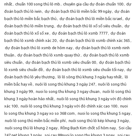
nhất
,
chuẩn 100 song thủ lô mb
,
chuyên gia cầu dự đoán chuẩn 100
,
dự
đoán bạch thủ lô iwin
,
dự đoán bạch thủ lô miền bắc 99 ngày
,
dự đoán
bạch thủ lô miền bắc bạch thủ
,
dự đoán bạch thủ lô miền bắc israel
,
dự
đoán bạch thủ lô miền trung
,
dự đoán bạch thủ lô xổ số siêu chuẩn
,
dự
đoán bạch thủ lô xổ số xe
,
dự đoán bạch thủ lô xsmb 7777
,
dự đoán
bạch thủ lô xsmb chính xác 20
,
dự đoán bạch thủ lô xsmb chính xác 365
,
dự đoán bạch thủ lô xsmb de hôm nay
,
dự đoán bạch thủ lô xsmb ninh
thuận
,
dự đoán bạch thủ lô xsmb quay thử
,
dự đoán bạch thủ lô xsmb
siêu chuẩn
,
dự đoán bạch thủ lô xsmb siêu chuẩn 00
,
dự đoán bạch thủ
lô xsmb siêu chuẩn đề
,
dự đoán bạch thủ lô xsmb siêu chuẩn tối nay
,
dự
đoán bạch thủ lô yêu thương
,
lô lô sông thủ khung 3 ngày hay nhất
,
lô
miền bắc hay về
,
nuôi lô song thủ khung 3 ngày 247
,
nuôi lô song thủ
khung 3 ngày 99
,
nuoi lo song thu khung 3 ngay chuan
,
nuôi lô song thủ
khung 3 ngày hoàn hảo nhất
,
nuôi lô song thủ khung 3 ngày với độ chính
xác 100
,
nuôi lô song thủ khung 3 ngày với đó chính xác cao 100
,
nuoi
lo song thu khung 3 ngay xo so 368 com
,
nuoi lo song thu khung 5 ngay
,
nuôi lô song thủ miền bắc miễn phí
,
nuôi song thủ lô kép khung 3 ngày
,
nuôi song thủ lô khung 2 ngay
,
Rồng Bạch Kim chốt số hôm nay
,
Soi cầu
247 net khung 3 ngày
,
soi cau 88nuoi lo song thu khung 3 ngay
,
soi cau