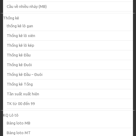
Cầu về nhiều nháy (MB)
Thống kê
thống kê lô gan
Thống kê lô xiên
Thống kê lô kép
Thống kê Đầu
Thống kê Đuôi
Thống kê Đầu – Đuôi
Thống kê Tổng
Tần suất xuất hiện
TK từ 00 đến 99
KQ Lô tô
Bảng loto MB
Bảng loto MT