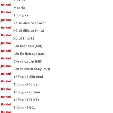
Max 4D
Thống kê
Xổ số điện toán 6x36
Xổ số điện toán 123
Xổ số thần tài
Cầu bạch thủ (MB)
Cầu lật liên tục (MB)
Cầu về cả cặp (MB)
Cầu về nhiều nháy (MB)
Thống kê đầu đuôi
Thống kê lô gan
Thống kê lô xiên
Thống kê lô kép
Thống kê Đầu