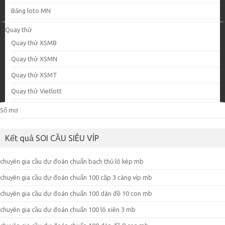
Bảng loto MN
Quay thử
Quay thử XSMB
Quay thử XSMN
Quay thử XSMT
Quay thử Vietlott
Sổ mơ
Kết quả SOI CẦU SIÊU VÍP
chuyên gia cầu dự đoán chuẩn bạch thủ lô kép mb
chuyên gia cầu dự đoán chuẩn 100 cặp 3 càng víp mb
chuyên gia cầu dự đoán chuẩn 100 dàn đề 10 con mb
chuyên gia cầu dự đoán chuẩn 100 lô xiên 3 mb