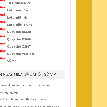
TK từ 00 đến 99
Loto miền Bắc
Loto miền Nam
Loto miền Trung
Quay thử XSMB
Quay thử XSMN
Quay thử XSMT
Quay thử Vietlott
Sổ mơ
N NGAY MIỀN BẮC CHỐT SỐ VIP
cau lo de mien bac chinh xac – cau lo de
 cầu chuẩn mb
ự đoán chuẩn bạch thủ lô 2 nháy víp mb
huyên gia cầu dự đoán ba càng víp miền bắc