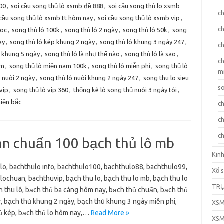
00
,
soi cầu song thủ lô xsmb đề 888
,
soi cầu song thủ lo xsmb
c
 cầu song thủ lô xsmb tt hôm nay
,
soi cầu song thủ lô xsmb vip
,
c
loc
,
song thủ lô 100k
,
song thủ lô 2 ngày
,
song thủ lô 50k
,
song
ay
,
song thủ lô kép khung 2 ngày
,
song thủ lô khung 3 ngày 247
,
c
ô khung 5 ngày
,
song thủ lô là như thế nào
,
song thủ lô là sao
,
c
am
,
song thủ lô miền nam 100k
,
song thủ lô miễn phí
,
song thủ lô
m
 nuôi 2 ngày
,
song thủ lô nuôi khung 2 ngày 247
,
song thu lo sieu
so
vip
,
song thủ lô vip 360
,
thống kê lô song thủ nuôi 3 ngày tôi
,
miền bắc
c
c
c
án chuẩn 100 bạch thủ lô mb
Kin
lo, bachthulo info, bachthulo100, bachthulo88, bachthulo99,
Xổ s
ochuan, bachthuvip, bạch thu lo, bạch thu lo mb, bạch thu lo
TRỰ
h thu lô, bạch thủ ba càng hôm nay, bạch thủ chuẩn, bạch thủ
, bạch thủ khung 2 ngày, bạch thủ khung 3 ngày miễn phí,
XS
ủ kép, bạch thủ lo hôm nay,…
Read More »
XS