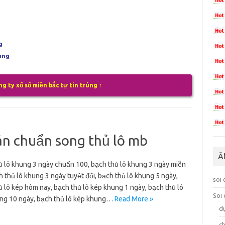
g
rung
g ty xổ số miền bắc tự tin trúng ↑
án chuẩn song thủ lô mb
Ă
ủ lô khung 3 ngày chuẩn 100, bạch thủ lô khung 3 ngày miễn
h thủ lô khung 3 ngày tuyệt đối, bạch thủ lô khung 5 ngày,
soi 
ủ lô kép hôm nay, bạch thủ lô kép khung 1 ngày, bạch thủ lô
Soi
ng 10 ngày, bạch thủ lô kép khung…
Read More »
d
c