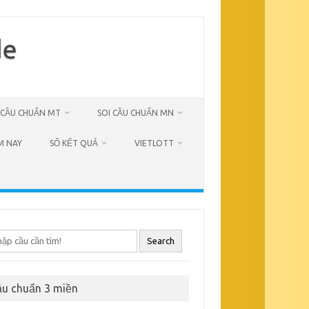
de
 CẦU CHUẨN MT
SOI CẦU CHUẨN MN
M NAY
SỔ KẾT QUẢ
VIETLOTT
Search
ầu chuẩn 3 miền