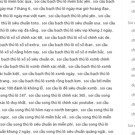
hủ lô miền bắc qua
,
soi cầu bạch thủ lô miền bắc yên
,
soi cầu bạch
m
ngày mai 7 tháng 6
,
soi cầu bạch thủ lô ngày mai giờ hoàng đạo
,
c
h thủ lô ngày mai việt nam
,
soi cầu bạch thủ lô phú yên
,
soi cầu
Soi
 thủ lô siêu chuẩn toto
,
soi cầu bạch thủ lô siêu chuẩn usa
,
soi cầu
thủ lô siêu vip đà nẵng
,
soi cầu bạch thủ lô siêu vip khung 2 ngày
,
c
thủ lô xổ số chính xác 68
,
soi cầu bạch thủ lô xổ số chính xác de
,
c
bạch thủ lô xổ số extra
,
soi cầu bạch thủ lô xổ số iban
,
soi cầu
c
 lô xổ số nẵng hôm nay
,
soi cầu bạch thủ lô xổ số ơ miền bắc
,
soi
 bạch thủ lô xổ số siêu chuẩn ơi
,
soi cầu bạch thủ lô xsmb chính
c
oi cầu bạch thủ lô xsmb chính xác nhất
,
soi cầu bạch thủ lô xsmb
c
ác tuấn kiệt
,
soi cầu bạch thủ lô xsmb ngày
,
soi cầu bạch thủ lô
m
 trang
,
soi cầu bạch thủ lô xsmb rồng bạch kim
,
soi cầu btl miền
d
 xác 100 đánh lô không lỗ
,
soi cầu lô đề siêu chuẩn xsmb
,
soi cau
c
song thủ lô 247
,
soi cầu song thủ lô chính xác 365
,
soi cầu song
 xác lô duy nhất
,
soi cầu song thủ lô chính xác youtube
,
soi cầu
c
,
soi cầu song thủ lô hôm nay o north bergen
,
soi cầu song thủ lô
c
h ngọc
,
soi cầu song thủ lô miền bắc về
,
soi cầu song thủ lô miễn
soi cầu song thủ lô siêu chuẩn ăn miễn phí
,
soi cầu song thủ lô
Soi
chuẩn khung 2 ngày
,
soi cầu song thủ lô siêu chuẩn quảng ngãi
,
soi
c