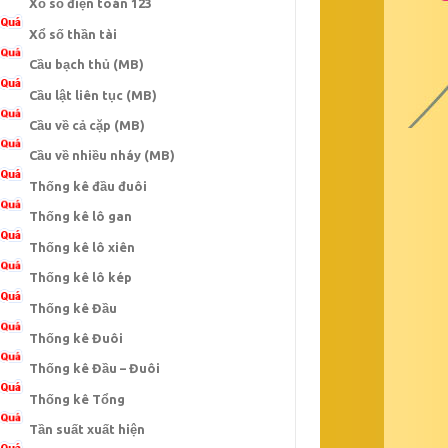
Xổ số điện toán 123
Xổ số thần tài
Cầu bạch thủ (MB)
Cầu lật liên tục (MB)
Cầu về cả cặp (MB)
Cầu về nhiều nháy (MB)
Thống kê đầu đuôi
Thống kê lô gan
Thống kê lô xiên
Thống kê lô kép
Thống kê Đầu
Thống kê Đuôi
Thống kê Đầu – Đuôi
Thống kê Tổng
Tần suất xuất hiện