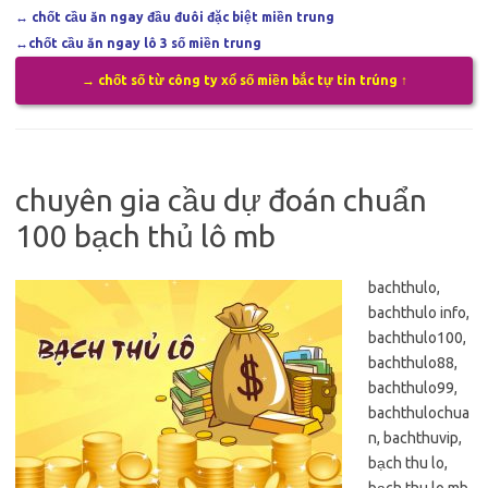
↔
chốt cầu ăn ngay đầu đuôi đặc biệt miền trung
↔
chốt cầu ăn ngay lô 3 số miền trung
→ chốt số từ công ty xổ số miền bắc tự tin trúng ↑
chuyên gia cầu dự đoán chuẩn
100 bạch thủ lô mb
bachthulo,
bachthulo info,
bachthulo100,
bachthulo88,
bachthulo99,
bachthulochua
n, bachthuvip,
bạch thu lo,