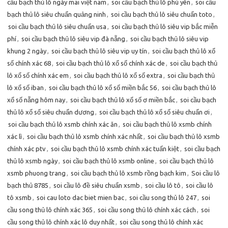
cầu bạch thủ lô ngày mai việt nam
,
soi cầu bạch thủ lô phú yên
,
soi cầu
bạch thủ lô siêu chuẩn quảng ninh
,
soi cầu bạch thủ lô siêu chuẩn toto
,
soi cầu bạch thủ lô siêu chuẩn usa
,
soi cầu bạch thủ lô siêu vip bắc miễn
phí
,
soi cầu bạch thủ lô siêu vip đà nẵng
,
soi cầu bạch thủ lô siêu vip
khung 2 ngày
,
soi cầu bạch thủ lô siêu vip uy tín
,
soi cầu bạch thủ lô xổ
số chính xác 68
,
soi cầu bạch thủ lô xổ số chính xác de
,
soi cầu bạch thủ
lô xổ số chính xác em
,
soi cầu bạch thủ lô xổ số extra
,
soi cầu bạch thủ
lô xổ số iban
,
soi cầu bạch thủ lô xổ số miền bắc 56
,
soi cầu bạch thủ lô
xổ số nẵng hôm nay
,
soi cầu bạch thủ lô xổ số ơ miền bắc
,
soi cầu bạch
thủ lô xổ số siêu chuẩn dương
,
soi cầu bạch thủ lô xổ số siêu chuẩn ơi
,
soi cầu bạch thủ lô xsmb chính xác ăn
,
soi cầu bạch thủ lô xsmb chính
xác lì
,
soi cầu bạch thủ lô xsmb chính xác nhất
,
soi cầu bạch thủ lô xsmb
chính xác ptv
,
soi cầu bạch thủ lô xsmb chính xác tuấn kiệt
,
soi cầu bạch
thủ lô xsmb ngày
,
soi cầu bạch thủ lô xsmb online
,
soi cầu bạch thủ lô
xsmb phuong trang
,
soi cầu bạch thủ lô xsmb rồng bạch kim
,
Soi cầu lô
bạch thủ 8785
,
soi cầu lô đề siêu chuẩn xsmb
,
soi cầu lô tô
,
soi cầu lô
tô xsmb
,
soi cau loto dac biet mien bac
,
soi cầu song thủ lô 247
,
soi
cầu song thủ lô chính xác 365
,
soi cầu song thủ lô chính xác cách
,
soi
cầu song thủ lô chính xác lô duy nhất
,
soi cầu song thủ lô chính xác