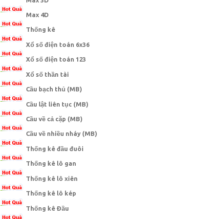
Max 4D
Thống kê
Xổ số điện toán 6x36
Xổ số điện toán 123
Xổ số thần tài
Cầu bạch thủ (MB)
Cầu lật liên tục (MB)
Cầu về cả cặp (MB)
Cầu về nhiều nháy (MB)
Thống kê đầu đuôi
Thống kê lô gan
Thống kê lô xiên
Thống kê lô kép
Thống kê Đầu