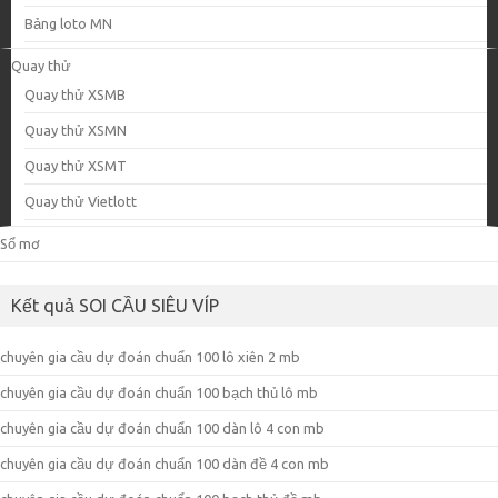
Bảng loto MN
Quay thử
Quay thử XSMB
Quay thử XSMN
Quay thử XSMT
Quay thử Vietlott
Sổ mơ
Kết quả SOI CẦU SIÊU VÍP
chuyên gia cầu dự đoán chuẩn 100 lô xiên 2 mb
chuyên gia cầu dự đoán chuẩn 100 bạch thủ lô mb
chuyên gia cầu dự đoán chuẩn 100 dàn lô 4 con mb
chuyên gia cầu dự đoán chuẩn 100 dàn đề 4 con mb