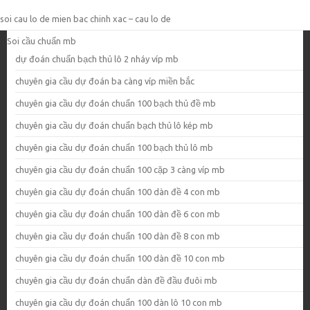
soi cau lo de mien bac chinh xac – cau lo de
Soi cầu chuẩn mb
dự đoán chuẩn bạch thủ lô 2 nháy víp mb
chuyên gia cầu dự đoán ba càng víp miền bắc
chuyên gia cầu dự đoán chuẩn 100 bạch thủ đề mb
chuyên gia cầu dự đoán chuẩn bạch thủ lô kép mb
chuyên gia cầu dự đoán chuẩn 100 bạch thủ lô mb
chuyên gia cầu dự đoán chuẩn 100 cặp 3 càng víp mb
chuyên gia cầu dự đoán chuẩn 100 dàn đề 4 con mb
chuyên gia cầu dự đoán chuẩn 100 dàn đề 6 con mb
chuyên gia cầu dự đoán chuẩn 100 dàn đề 8 con mb
chuyên gia cầu dự đoán chuẩn 100 dàn đề 10 con mb
chuyên gia cầu dự đoán chuẩn dàn đề đầu đuôi mb
chuyên gia cầu dự đoán chuẩn 100 dàn lô 10 con mb