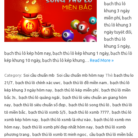
bạch thủ lô
khung 3 ngày
miễn phí, bạch
thủ lô khung 3
ngày tuyệt đối,
bạch thủ lô
khung 5 ngày,
bạch thủ lô kép hôm nay, bạch thủ lô kép khung 1 ngày, bạch thủ lô
kép khung 10 ngày, bạch thủ lô kép khung…
Read More »
Category:
Soi cầu chuẩn mb
Soi cầu chuẩn mb hôm nay
Thẻ:
bach thu lo
21/7
,
bạch thủ lô chính xác uwc
,
bạch thủ lô đề miền nam
,
bạch thủ lô
kép khung 3 ngày hôm nay
,
bạch thủ lô kép miễn phí
,
bạch thủ lô miền
bắc 3s
,
bạch thủ lô quảng ngãi
,
bạch thủ lô siêu chuẩn an giang hôm
nay
,
bạch thủ lô siêu chuẩn số đẹp
,
bạch thủ lô song thủ lô
,
bạch thủ lô
tô miền bắc
,
bạch thủ lô xsmb 5/5
,
bạch thủ lô xsmb 7777
,
bạch thủ lô
xsmb kép hôm nay
,
bạch thủ lô xsmb là như nào
,
bạch thủ lô xsmb mn
hôm nay
,
bạch thủ lô xsmb phí đẹp nhất hôm nay
,
bạch thủ lô xsmb
phương trang
,
bạch thủ lô xsmb tt minh ngoc
,
cầu bạch thủ lô miền bắc