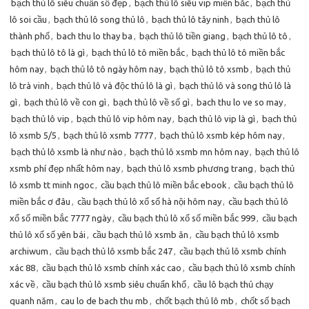
bạch thủ lô siêu chuẩn số đẹp
,
bạch thủ lô siêu vip miền bắc
,
bạch thủ
lô soi cầu
,
bạch thủ lô song thủ lô
,
bạch thủ lô tây ninh
,
bạch thủ lô
thành phố
,
bach thu lo thay ba
,
bạch thủ lô tiền giang
,
bạch thủ lô tô
,
bạch thủ lô tô là gì
,
bạch thủ lô tô miền bắc
,
bạch thủ lô tô miền bắc
hôm nay
,
bạch thủ lô tô ngày hôm nay
,
bạch thủ lô tô xsmb
,
bạch thủ
lô trà vinh
,
bạch thủ lô và độc thủ lô là gì
,
bạch thủ lô và song thủ lô là
gì
,
bạch thủ lô về con gì
,
bạch thủ lô về số gì
,
bach thu lo ve so may
,
bạch thủ lô vip
,
bạch thủ lô vip hôm nay
,
bạch thủ lô vip là gì
,
bạch thủ
lô xsmb 5/5
,
bạch thủ lô xsmb 7777
,
bạch thủ lô xsmb kép hôm nay
,
bạch thủ lô xsmb là như nào
,
bạch thủ lô xsmb mn hôm nay
,
bạch thủ lô
xsmb phí đẹp nhất hôm nay
,
bạch thủ lô xsmb phương trang
,
bạch thủ
lô xsmb tt minh ngoc
,
cầu bạch thủ lô miền bắc ebook
,
cầu bạch thủ lô
miền bắc ơ đâu
,
cầu bạch thủ lô xổ số hà nội hôm nay
,
cầu bạch thủ lô
xổ số miền bắc 7777 ngày
,
cầu bạch thủ lô xổ số miền bắc 999
,
cầu bạch
thủ lô xổ số yên bái
,
cầu bạch thủ lô xsmb ăn
,
cầu bạch thủ lô xsmb
archiwum
,
cầu bạch thủ lô xsmb bắc 247
,
cầu bạch thủ lô xsmb chính
xác 88
,
cầu bạch thủ lô xsmb chính xác cao
,
cầu bạch thủ lô xsmb chính
xác về
,
cầu bạch thủ lô xsmb siêu chuẩn khổ
,
cầu lô bạch thủ chạy
quanh năm
,
cau lo de bach thu mb
,
chốt bạch thủ lô mb
,
chốt số bạch