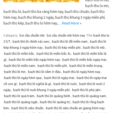
bạch thu lo mb,
bạch thu lo mn,
bạch thu lô, bạch thủ ba càng hôm nay, bạch thủ chuẩn, bạch thủ
hôm nay, bạch thủ khung 2 ngày, bạch thủ khung 3 ngày miễn phí,
bạch thủ kép, bạch thủ lo hôm nay,…
Read More »
Category:
Soi cầu chuẩn mb
Soi cầu chuẩn mb hôm nay
Thẻ:
bach thu lo
21/7
,
bạch thủ lô chính xác uwc
,
bạch thủ lô đề miền nam
,
bạch thủ lô
kép khung 3 ngày hôm nay
,
bạch thủ lô kép miễn phí
,
bạch thủ lô mb
,
bạch thủ lô miền bắc
,
bạch thủ lô miền bắc 3s
,
bạch thủ lô miền bắc là
gì
,
bạch thủ lô miền bắc ngày hôm nay
,
bạch thủ lô miền bắc ngày mai
,
bạch thủ lô miền nam
,
bạch thủ lô miễn phí
,
bạch thủ lô miền trung
,
bạch thủ lô mn
,
bạch thủ lô nằm ở đâu
,
bạch thủ lô ngày hôm nay
,
bạch thủ lô ngày hôm qua
,
bạch thủ lô ngày mai
,
bạch thủ lô ngày mai
về con gì
,
bạch thủ lô nghĩa là gì
,
bạch thủ lô nuôi
,
bạch thủ lô nuôi 2
ngày
,
bạch thủ lô nuôi khung 3 ngày miễn phí
,
bạch thủ lô phú yên
,
bạch thủ lô quả trám
,
bạch thủ lô quảng bình
,
bạch thủ lô quảng nam
,
bạch thủ lô quảng ngãi
,
bạch thủ lô quảng trị
,
bạch thủ lô rồng bạch
kim
,
bạch thủ lô siêu chuẩn
,
bạch thủ lô siêu chuẩn an giang hôm nay
,