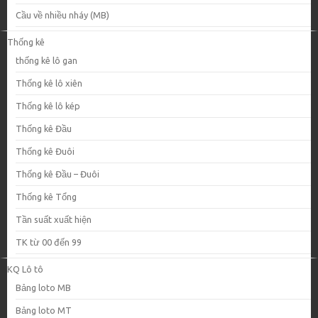
Cầu về nhiều nháy (MB)
Thống kê
thống kê lô gan
Thống kê lô xiên
Thống kê lô kép
Thống kê Đầu
Thống kê Đuôi
Thống kê Đầu – Đuôi
Thống kê Tổng
Tần suất xuất hiện
TK từ 00 đến 99
KQ Lô tô
Bảng loto MB
Bảng loto MT