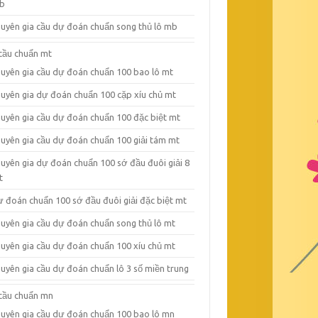
b
huyên gia cầu dự đoán chuẩn song thủ lô mb
 cầu chuẩn mt
huyên gia cầu dự đoán chuẩn 100 bao lô mt
huyên gia dự đoán chuẩn 100 cặp xíu chủ mt
huyên gia cầu dự đoán chuẩn 100 đặc biệt mt
huyên gia cầu dự đoán chuẩn 100 giải tám mt
huyên gia dự đoán chuẩn 100 sớ đầu đuôi giải 8
t
ự đoán chuẩn 100 sớ đầu đuôi giải đặc biệt mt
huyên gia cầu dự đoán chuẩn song thủ lô mt
huyên gia cầu dự đoán chuẩn 100 xíu chủ mt
huyên gia cầu dự đoán chuẩn lô 3 số miền trung
 cầu chuẩn mn
huyên gia cầu dự đoán chuẩn 100 bao lô mn