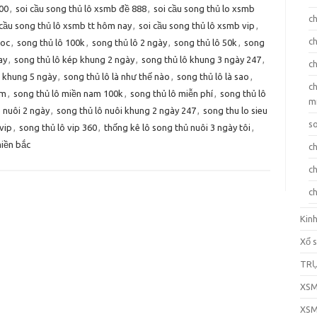
00
,
soi cầu song thủ lô xsmb đề 888
,
soi cầu song thủ lo xsmb
c
 cầu song thủ lô xsmb tt hôm nay
,
soi cầu song thủ lô xsmb vip
,
c
loc
,
song thủ lô 100k
,
song thủ lô 2 ngày
,
song thủ lô 50k
,
song
ay
,
song thủ lô kép khung 2 ngày
,
song thủ lô khung 3 ngày 247
,
c
ô khung 5 ngày
,
song thủ lô là như thế nào
,
song thủ lô là sao
,
c
am
,
song thủ lô miền nam 100k
,
song thủ lô miễn phí
,
song thủ lô
m
 nuôi 2 ngày
,
song thủ lô nuôi khung 2 ngày 247
,
song thu lo sieu
so
vip
,
song thủ lô vip 360
,
thống kê lô song thủ nuôi 3 ngày tôi
,
miền bắc
c
c
c
Kin
Xổ s
TRỰ
XS
XS