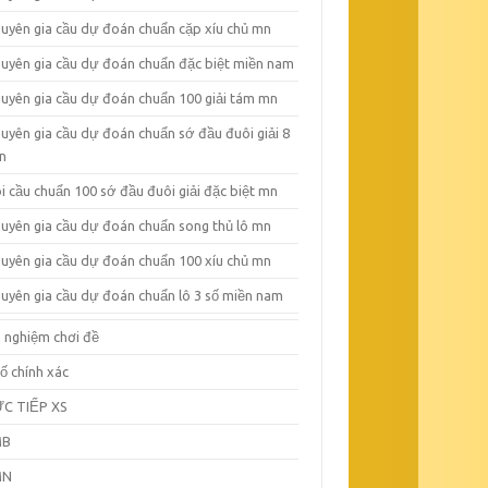
huyên gia cầu dự đoán chuẩn cặp xíu chủ mn
huyên gia cầu dự đoán chuẩn đặc biệt miền nam
huyên gia cầu dự đoán chuẩn 100 giải tám mn
huyên gia cầu dự đoán chuẩn sớ đầu đuôi giải 8
n
i cầu chuẩn 100 sớ đầu đuôi giải đặc biệt mn
huyên gia cầu dự đoán chuẩn song thủ lô mn
huyên gia cầu dự đoán chuẩn 100 xíu chủ mn
huyên gia cầu dự đoán chuẩn lô 3 số miền nam
h nghiệm chơi đề
ố chính xác
C TIẾP XS
MB
MN