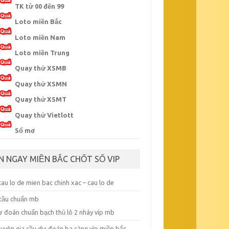
TK từ 00 đến 99
Loto miền Bắc
Loto miền Nam
Loto miền Trung
Quay thử XSMB
Quay thử XSMN
Quay thử XSMT
Quay thử Vietlott
Sổ mơ
N NGAY MIỀN BẮC CHỐT SỐ VIP
cau lo de mien bac chinh xac – cau lo de
 cầu chuẩn mb
ự đoán chuẩn bạch thủ lô 2 nháy víp mb
huyên gia cầu dự đoán ba càng víp miền bắc