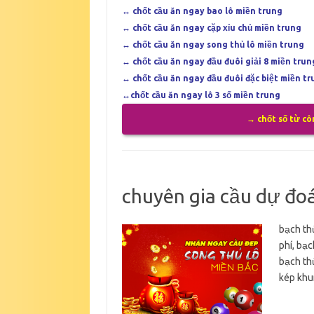
↔
chốt cầu ăn ngay bao lô miền trung
↔
chốt cầu ăn ngay cặp xỉu chủ miền trung
↔
chốt cầu ăn ngay song thủ lô miền trung
↔
chốt cầu ăn ngay đầu đuôi giải 8 miền trun
↔
chốt cầu ăn ngay đầu đuôi đặc biệt miền t
↔
chốt cầu ăn ngay lô 3 số miền trung
→ chốt số từ côn
chuyên gia cầu dự đo
bạch th
phí, bạc
bạch th
kép khu