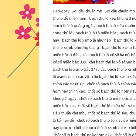
Category:
Soi cầu chuẩn mb
Soi cầu chuẩn mb
thủ lô đề miền nam
,
bạch thủ lô kép khung 3 n
bạch thủ lô quảng ngãi
,
bạch thủ lô siêu chuẩ
song thủ lô
,
bạch thủ lô tô miền bắc
,
bạch thủ
nay
,
bạch thủ lô xsmb là như nào
,
bạch thủ lô
thủ lô xsmb phương trang
,
bạch thủ lô xsmb t
miền bắc ơ đâu
,
cầu bạch thủ lô xổ số hà nội h
xổ số miền bắc 999
,
cầu bạch thủ lô xổ số yên b
bạch thủ lô xsmb bắc 247
,
cầu bạch thủ lô xsm
lô xsmb chính xác về
,
cầu bạch thủ lô xsmb siê
chính xác e2 80 8c
,
chốt số bạch thủ lô chính x
hôm nay chính xác
,
chốt số bạch thủ lô hôm na
khung 2 ngày
,
chốt số bạch thủ lô miền bắc ch
miền bắc soi
,
chốt số bạch thủ lô miền bắc và 
siêu chuẩn cầu mb
,
chốt số bạch thủ lô siêu ch
lô tối nay đề
,
chốt số bạch thủ lô tối nay đề miề
nay tphcm
,
chốt số bạch thủ lô xsmb este
,
chố
chốt số lô bạch thủ ngày hôm nay
,
chốt số lô đ