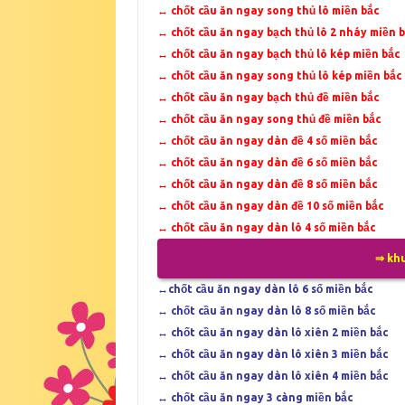
↔
chốt cầu ăn ngay song thủ lô miền bắc
↔
chốt cầu ăn ngay bạch thủ lô 2 nháy miền 
↔
chốt cầu ăn ngay bạch thủ lô kép miền bắc
↔
chốt cầu ăn ngay song thủ lô kép miền bắc
↔
chốt cầu ăn ngay bạch thủ đề miền bắc
↔
chốt cầu ăn ngay song thủ đề miền bắc
↔
chốt cầu ăn ngay dàn đề 4 số miền bắc
↔
chốt cầu ăn ngay dàn đề 6 số miền bắc
↔
chốt cầu ăn ngay dàn đề 8 số miền bắc
↔
chốt cầu ăn ngay dàn đề 10 số miền bắc
↔
chốt cầu ăn ngay dàn lô 4 số miền bắc
⇒ khu
↔
chốt cầu ăn ngay dàn lô 6 số miền bắc
↔
chốt cầu ăn ngay dàn lô 8 số miền bắc
↔
chốt cầu ăn ngay dàn lô xiên 2 miền bắc
↔
chốt cầu ăn ngay dàn lô xiên 3 miền bắc
↔
chốt cầu ăn ngay dàn lô xiên 4 miền bắc
↔
chốt cầu ăn ngay 3 càng miền bắc