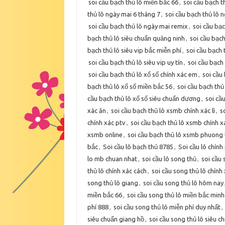
soi cầu bạch thủ lô miền bắc 66
,
soi cầu bạch t
thủ lô ngày mai 6 tháng 7
,
soi cầu bạch thủ lô 
soi cầu bạch thủ lô ngày mai remix
,
soi cầu bạc
bạch thủ lô siêu chuẩn quảng ninh
,
soi cầu bạch
bạch thủ lô siêu vip bắc miễn phí
,
soi cầu bạch 
soi cầu bạch thủ lô siêu vip uy tín
,
soi cầu bạch 
soi cầu bạch thủ lô xổ số chính xác em
,
soi cầu 
bạch thủ lô xổ số miền bắc 56
,
soi cầu bạch thủ
cầu bạch thủ lô xổ số siêu chuẩn dương
,
soi cầu
xác ăn
,
soi cầu bạch thủ lô xsmb chính xác lì
,
s
chính xác ptv
,
soi cầu bạch thủ lô xsmb chính x
xsmb online
,
soi cầu bạch thủ lô xsmb phuong
bắc
,
Soi cầu lô bạch thủ 8785
,
Soi cầu lô chính
lo mb chuan nhat
,
soi cầu lô song thủ
,
soi cầu 
thủ lô chính xác cách
,
soi cầu song thủ lô chính
song thủ lô giang
,
soi cầu song thủ lô hôm nay
miền bắc 66
,
soi cầu song thủ lô miền bắc min
phí 888
,
soi cầu song thủ lô miễn phí duy nhất
,
siêu chuẩn giang hồ
,
soi cầu song thủ lô siêu 