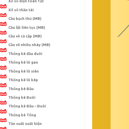
Xổ số điện toán 123
Xổ số thần tài
Cầu bạch thủ (MB)
Cầu lật liên tục (MB)
Cầu về cả cặp (MB)
Cầu về nhiều nháy (MB)
Thống kê đầu đuôi
Thống kê lô gan
Thống kê lô xiên
Thống kê lô kép
Thống kê Đầu
Thống kê Đuôi
Thống kê Đầu – Đuôi
Thống kê Tổng
Tần suất xuất hiện