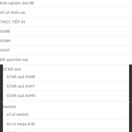
Kinh nghiệm chơi đề
Xổ số chính xác
TRỰC TIẾP XS
XSMB
XSMN
XSMT
kết quả hôm nay
Sổ kết quả
Sổ kết quả XSMB
Sổ kết quả XSMT
Sổ kết quả XSMN
Vietlott
xổ số vietlott
Xo so mega 6/45