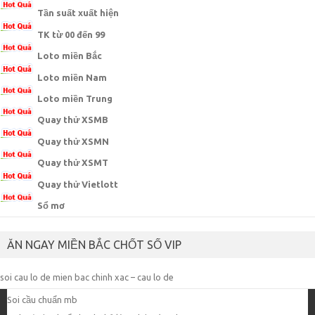
Tần suất xuất hiện
TK từ 00 đến 99
Loto miền Bắc
Loto miền Nam
Loto miền Trung
Quay thử XSMB
Quay thử XSMN
Quay thử XSMT
Quay thử Vietlott
Sổ mơ
ĂN NGAY MIỀN BẮC CHỐT SỐ VIP
soi cau lo de mien bac chinh xac – cau lo de
Soi cầu chuẩn mb