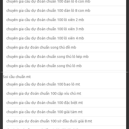
chuyên gia cầu dự đoán chuẩn 100 dàn lô 6 con mb
chuyên gia cầu dự đoán chuẩn 100 dàn lô 8 con mb
chuyên gia cầu dự đoán chuẩn 100 lô xiên 2 mb
chuyên gia cầu dự đoán chuẩn 100 lô xiên 3 mb
chuyên gia cầu dự đoán chuẩn 100 lô xiên 4 mb
chuyên gia dự đoán chuẩn song thủ đề mb
chuyên gia cầu dự đoán chuẩn song thủ lô kép mb
chuyên gia cầu dự đoán chuẩn song thủ lô mb
Soi cầu chuẩn mt
chuyên gia cầu dự đoán chuẩn 100 bao lô mt
chuyên gia dự đoán chuẩn 100 cặp xíu chủ mt
chuyên gia cầu dự đoán chuẩn 100 đặc biệt mt
chuyên gia cầu dự đoán chuẩn 100 giải tám mt
chuyên gia dự đoán chuẩn 100 sớ đầu đuôi giải 8 mt