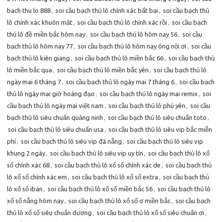
bach thu lo 888
,
soi cầu bạch thủ lô chính xác bất bại
,
soi cầu bạch thủ
lô chính xác khuôn mặt
,
soi cầu bạch thủ lô chính xác rồi
,
soi cầu bạch
thủ lô đề miền bắc hôm nay
,
soi cầu bạch thủ lô hôm nay 56
,
soi cầu
bạch thủ lô hôm nay 77
,
soi cầu bạch thủ lô hôm nay ông nội ơi
,
soi cầu
bạch thủ lô kiên giang
,
soi cầu bạch thủ lô miền bắc 66
,
soi cầu bạch thủ
lô miền bắc qua
,
soi cầu bạch thủ lô miền bắc yên
,
soi cầu bạch thủ lô
ngày mai 6 tháng 7
,
soi cầu bạch thủ lô ngày mai 7 tháng 6
,
soi cầu bạch
thủ lô ngày mai giờ hoàng đạo
,
soi cầu bạch thủ lô ngày mai remix
,
soi
cầu bạch thủ lô ngày mai việt nam
,
soi cầu bạch thủ lô phú yên
,
soi cầu
bạch thủ lô siêu chuẩn quảng ninh
,
soi cầu bạch thủ lô siêu chuẩn toto
,
soi cầu bạch thủ lô siêu chuẩn usa
,
soi cầu bạch thủ lô siêu vip bắc miễn
phí
,
soi cầu bạch thủ lô siêu vip đà nẵng
,
soi cầu bạch thủ lô siêu vip
khung 2 ngày
,
soi cầu bạch thủ lô siêu vip uy tín
,
soi cầu bạch thủ lô xổ
số chính xác 68
,
soi cầu bạch thủ lô xổ số chính xác de
,
soi cầu bạch thủ
lô xổ số chính xác em
,
soi cầu bạch thủ lô xổ số extra
,
soi cầu bạch thủ
lô xổ số iban
,
soi cầu bạch thủ lô xổ số miền bắc 56
,
soi cầu bạch thủ lô
xổ số nẵng hôm nay
,
soi cầu bạch thủ lô xổ số ơ miền bắc
,
soi cầu bạch
thủ lô xổ số siêu chuẩn dương
,
soi cầu bạch thủ lô xổ số siêu chuẩn ơi
,