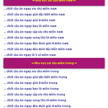
⇒ khu vực soi cầu miền nam ⇐
↔
chốt cầu ăn ngay xỉu chủ miền nam
↔
chốt cầu ăn ngay giải đặc biệt miền nam
↔
chốt cầu ăn ngay giải 8 miền nam
↔
chốt cầu ăn ngay bao lô miền nam
↔
chốt cầu ăn ngay cặp xỉu chủ miền nam
↔
chốt cầu ăn ngay song thủ lô miền nam
↔
chốt cầu ăn ngay đầu đuôi giải 8 miền nam
↔
chốt cầu ăn ngay đầu đuôi đặc biệt miền nam
↔
chốt cầu ăn ngay lô 3 số miền nam
⇒ khu vực soi cầu miền trung ⇐
↔
chốt cầu ăn ngay xỉu chủ miền trung
↔
chốt cầu ăn ngay giải đặc biệt miền trung
↔
chốt cầu ăn ngay giải 8 miền trung
↔
chốt cầu ăn ngay bao lô miền trung
↔
chốt cầu ăn ngay cặp xỉu chủ miền trung
↔
chốt cầu ăn ngay song thủ lô miền trung
↔
chốt cầu ăn ngay đầu đuôi giải 8 miền trung