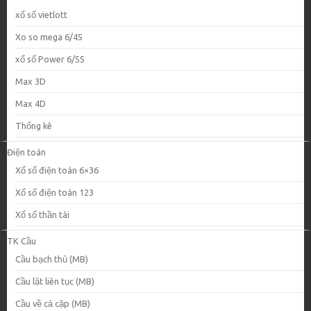
xổ số vietlott
Xo so mega 6/45
xổ số Power 6/55
Max 3D
Max 4D
Thống kê
Điện toán
Xổ số điện toán 6×36
Xổ số điện toán 123
Xổ số thần tài
TK Cầu
Cầu bạch thủ (MB)
Cầu lật liên tục (MB)
Cầu về cả cặp (MB)