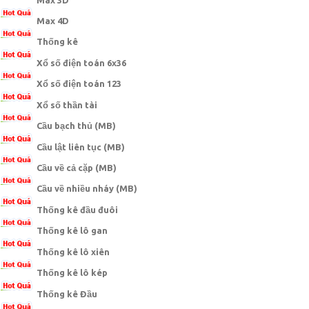
Max 4D
Thống kê
Xổ số điện toán 6x36
Xổ số điện toán 123
Xổ số thần tài
Cầu bạch thủ (MB)
Cầu lật liên tục (MB)
Cầu về cả cặp (MB)
Cầu về nhiều nháy (MB)
Thống kê đầu đuôi
Thống kê lô gan
Thống kê lô xiên
Thống kê lô kép
Thống kê Đầu