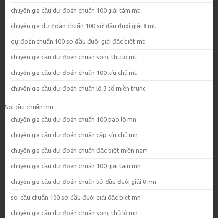
chuyên gia cầu dự đoán chuẩn 100 giải tám mt
chuyên gia dự đoán chuẩn 100 sớ đầu đuôi giải 8 mt
dự đoán chuẩn 100 sớ đầu đuôi giải đặc biệt mt
chuyên gia cầu dự đoán chuẩn song thủ lô mt
chuyên gia cầu dự đoán chuẩn 100 xíu chủ mt
chuyên gia cầu dự đoán chuẩn lô 3 số miền trung
Soi cầu chuẩn mn
chuyên gia cầu dự đoán chuẩn 100 bao lô mn
chuyên gia cầu dự đoán chuẩn cặp xíu chủ mn
chuyên gia cầu dự đoán chuẩn đặc biệt miền nam
chuyên gia cầu dự đoán chuẩn 100 giải tám mn
chuyên gia cầu dự đoán chuẩn sớ đầu đuôi giải 8 mn
soi cầu chuẩn 100 sớ đầu đuôi giải đặc biệt mn
chuyên gia cầu dự đoán chuẩn song thủ lô mn