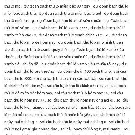
thủ lô mb
,
dự đoán bạch thủ lô miền bắc 99 ngày
,
dự đoán bạch thủ lô
miền bắc bạch thủ
,
dự đoán bạch thủ lô miền bắc israel
,
dự đoán bạch
thủ lô miền trung
,
dự đoán bạch thủ lô xổ số siêu chuẩn
,
dự đoán bạch
thủ lô xổ số xe
,
dự đoán bạch thủ lô xsmb 7777
,
dự đoán bạch thủ lô
xsmb chính xác 20
,
dự đoán bạch thủ lô xsmb chính xác 365
,
dự đoán
bạch thủ lô xsmb de hôm nay
,
dự đoán bạch thủ lô xsmb ninh thuận
,
dự đoán bạch thủ lô xsmb quay thử
,
dự đoán bạch thủ lô xsmb siêu
chuẩn
,
dự đoán bạch thủ lô xsmb siêu chuẩn 00
,
dự đoán bạch thủ lô
xsmb siêu chuẩn đề
,
dự đoán bạch thủ lô xsmb siêu chuẩn tối nay
,
dự
đoán bạch thủ lô yêu thương
,
dự đoán chuẩn 100 bạch thủ lô
,
soi cau
bach thu lo 888
,
soi cầu bạch thủ lô chính xác bất bại
,
soi cầu bạch thủ
lô chính xác khuôn mặt
,
soi cầu bạch thủ lô chính xác rồi
,
soi cầu bạch
thủ lô đề miền bắc hôm nay
,
soi cầu bạch thủ lô hôm nay 56
,
soi cầu
bạch thủ lô hôm nay 77
,
soi cầu bạch thủ lô hôm nay ông nội ơi
,
soi cầu
bạch thủ lô kiên giang
,
soi cầu bạch thủ lô miền bắc 66
,
soi cầu bạch thủ
lô miền bắc qua
,
soi cầu bạch thủ lô miền bắc yên
,
soi cầu bạch thủ lô
ngày mai 6 tháng 7
,
soi cầu bạch thủ lô ngày mai 7 tháng 6
,
soi cầu bạch
thủ lô ngày mai giờ hoàng đạo
,
soi cầu bạch thủ lô ngày mai remix
,
soi