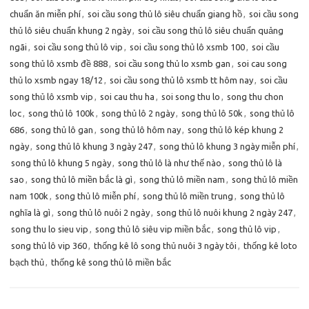
chuẩn ăn miễn phí
,
soi cầu song thủ lô siêu chuẩn giang hồ
,
soi cầu song
thủ lô siêu chuẩn khung 2 ngày
,
soi cầu song thủ lô siêu chuẩn quảng
ngãi
,
soi cầu song thủ lô vip
,
soi cầu song thủ lô xsmb 100
,
soi cầu
song thủ lô xsmb đề 888
,
soi cầu song thủ lo xsmb gan
,
soi cau song
thủ lo xsmb ngay 18/12
,
soi cầu song thủ lô xsmb tt hôm nay
,
soi cầu
song thủ lô xsmb vip
,
soi cau thu ha
,
soi song thu lo
,
song thu chon
loc
,
song thủ lô 100k
,
song thủ lô 2 ngày
,
song thủ lô 50k
,
song thủ lô
686
,
song thủ lô gan
,
song thủ lô hôm nay
,
song thủ lô kép khung 2
ngày
,
song thủ lô khung 3 ngày 247
,
song thủ lô khung 3 ngày miễn phí
,
song thủ lô khung 5 ngày
,
song thủ lô là như thế nào
,
song thủ lô là
sao
,
song thủ lô miền bắc là gì
,
song thủ lô miền nam
,
song thủ lô miền
nam 100k
,
song thủ lô miễn phí
,
song thủ lô miền trung
,
song thủ lô
nghĩa là gì
,
song thủ lô nuôi 2 ngày
,
song thủ lô nuôi khung 2 ngày 247
,
song thu lo sieu vip
,
song thủ lô siêu vip miền bắc
,
song thủ lô vip
,
song thủ lô vip 360
,
thống kê lô song thủ nuôi 3 ngày tôi
,
thống kê loto
bạch thủ
,
thống kê song thủ lô miền bắc