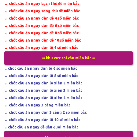
↔
chốt cầu ăn ngay bạch thủ đề miền bắc
↔
chốt cầu ăn ngay song thủ đề miền bắc
↔
chốt cầu ăn ngay dàn đề 4 số miền bắc
↔
chốt cầu ăn ngay dàn đề 6 số miền bắc
↔
chốt cầu ăn ngay dàn đề 8 số miền bắc
↔
chốt cầu ăn ngay dàn đề 10 số miền bắc
↔
chốt cầu ăn ngay dàn lô 4 số miền bắc
⇒ khu vực soi cầu miền bắc ⇐
↔
chốt cầu ăn ngay dàn lô 6 số miền bắc
↔
chốt cầu ăn ngay dàn lô 8 số miền bắc
↔
chốt cầu ăn ngay dàn lô xiên 2 miền bắc
↔
chốt cầu ăn ngay dàn lô xiên 3 miền bắc
↔
chốt cầu ăn ngay dàn lô xiên 4 miền bắc
↔
chốt cầu ăn ngay 3 càng miền bắc
↔
chốt cầu ăn ngay dàn 3 càng 2 số miền bắc
↔
chốt cầu ăn ngay dàn lô 10 số miền bắc
↔
chốt cầu ăn ngay đề đầu đuôi miền bắc