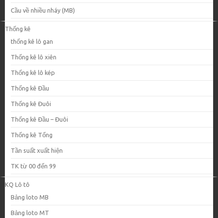
Cầu về nhiều nháy (MB)
Thống kê
thống kê lô gan
Thống kê lô xiên
Thống kê lô kép
Thống kê Đầu
Thống kê Đuôi
Thống kê Đầu – Đuôi
Thống kê Tổng
Tần suất xuất hiện
TK từ 00 đến 99
KQ Lô tô
Bảng loto MB
Bảng loto MT