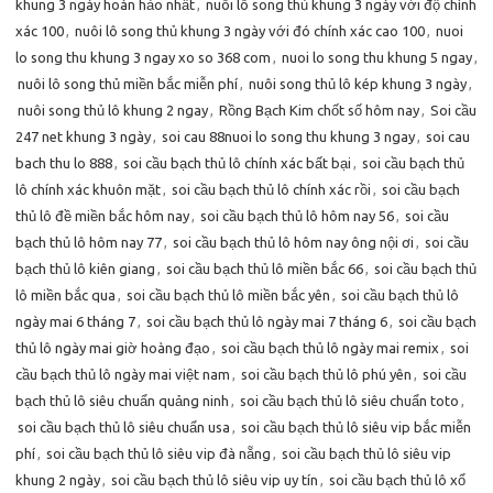
khung 3 ngày hoàn hảo nhất
,
nuôi lô song thủ khung 3 ngày với độ chính
xác 100
,
nuôi lô song thủ khung 3 ngày với đó chính xác cao 100
,
nuoi
lo song thu khung 3 ngay xo so 368 com
,
nuoi lo song thu khung 5 ngay
,
nuôi lô song thủ miền bắc miễn phí
,
nuôi song thủ lô kép khung 3 ngày
,
nuôi song thủ lô khung 2 ngay
,
Rồng Bạch Kim chốt số hôm nay
,
Soi cầu
247 net khung 3 ngày
,
soi cau 88nuoi lo song thu khung 3 ngay
,
soi cau
bach thu lo 888
,
soi cầu bạch thủ lô chính xác bất bại
,
soi cầu bạch thủ
lô chính xác khuôn mặt
,
soi cầu bạch thủ lô chính xác rồi
,
soi cầu bạch
thủ lô đề miền bắc hôm nay
,
soi cầu bạch thủ lô hôm nay 56
,
soi cầu
bạch thủ lô hôm nay 77
,
soi cầu bạch thủ lô hôm nay ông nội ơi
,
soi cầu
bạch thủ lô kiên giang
,
soi cầu bạch thủ lô miền bắc 66
,
soi cầu bạch thủ
lô miền bắc qua
,
soi cầu bạch thủ lô miền bắc yên
,
soi cầu bạch thủ lô
ngày mai 6 tháng 7
,
soi cầu bạch thủ lô ngày mai 7 tháng 6
,
soi cầu bạch
thủ lô ngày mai giờ hoàng đạo
,
soi cầu bạch thủ lô ngày mai remix
,
soi
cầu bạch thủ lô ngày mai việt nam
,
soi cầu bạch thủ lô phú yên
,
soi cầu
bạch thủ lô siêu chuẩn quảng ninh
,
soi cầu bạch thủ lô siêu chuẩn toto
,
soi cầu bạch thủ lô siêu chuẩn usa
,
soi cầu bạch thủ lô siêu vip bắc miễn
phí
,
soi cầu bạch thủ lô siêu vip đà nẵng
,
soi cầu bạch thủ lô siêu vip
khung 2 ngày
,
soi cầu bạch thủ lô siêu vip uy tín
,
soi cầu bạch thủ lô xổ