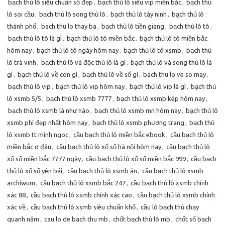
bạch thủ lô siêu chuẩn số đẹp
,
bạch thủ lô siêu vip miền bắc
,
bạch thủ
lô soi cầu
,
bạch thủ lô song thủ lô
,
bạch thủ lô tây ninh
,
bạch thủ lô
thành phố
,
bach thu lo thay ba
,
bạch thủ lô tiền giang
,
bạch thủ lô tô
,
bạch thủ lô tô là gì
,
bạch thủ lô tô miền bắc
,
bạch thủ lô tô miền bắc
hôm nay
,
bạch thủ lô tô ngày hôm nay
,
bạch thủ lô tô xsmb
,
bạch thủ
lô trà vinh
,
bạch thủ lô và độc thủ lô là gì
,
bạch thủ lô và song thủ lô là
gì
,
bạch thủ lô về con gì
,
bạch thủ lô về số gì
,
bach thu lo ve so may
,
bạch thủ lô vip
,
bạch thủ lô vip hôm nay
,
bạch thủ lô vip là gì
,
bạch thủ
lô xsmb 5/5
,
bạch thủ lô xsmb 7777
,
bạch thủ lô xsmb kép hôm nay
,
bạch thủ lô xsmb là như nào
,
bạch thủ lô xsmb mn hôm nay
,
bạch thủ lô
xsmb phí đẹp nhất hôm nay
,
bạch thủ lô xsmb phương trang
,
bạch thủ
lô xsmb tt minh ngoc
,
cầu bạch thủ lô miền bắc ebook
,
cầu bạch thủ lô
miền bắc ơ đâu
,
cầu bạch thủ lô xổ số hà nội hôm nay
,
cầu bạch thủ lô
xổ số miền bắc 7777 ngày
,
cầu bạch thủ lô xổ số miền bắc 999
,
cầu bạch
thủ lô xổ số yên bái
,
cầu bạch thủ lô xsmb ăn
,
cầu bạch thủ lô xsmb
archiwum
,
cầu bạch thủ lô xsmb bắc 247
,
cầu bạch thủ lô xsmb chính
xác 88
,
cầu bạch thủ lô xsmb chính xác cao
,
cầu bạch thủ lô xsmb chính
xác về
,
cầu bạch thủ lô xsmb siêu chuẩn khổ
,
cầu lô bạch thủ chạy
quanh năm
,
cau lo de bach thu mb
,
chốt bạch thủ lô mb
,
chốt số bạch