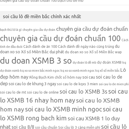
chuyên gia cầu dự đoán chuẩn 100 bạch thủ đề mb
soi cầu lô đề miền bắc chính xác nhất
chuyên gia cầu dự đoán chuẩn
bạch thủ lô là gì
chuyên gia cầu dự đoán
chuyên gia cầu dự đoán chuẩn 100
Cách
du
Cách đánh de ăn 100
Cách đánh đề ngày nào cũng trúng
tính de đầu đuôi
doan xo so Xổ số Miền Bắc dại phát
du doan xo so Xổ số Miền Bắc wap
du doan XSMB 3 so
dự đoán XSMB
dự đoán lô đề mb
kq
Lô
dự đoán xsmb
kq xo so mien bắc minh ngoc
kq xo so xsmb minh ngoc
kq xổ số miền bắc
đẹp hôm nay
soi cau lo de
soi cau
Rồng Bạch Kim chốt số hôm nay
dep
soi cau lo de khung 3 ngay
soi cau lo de kqxs 3 mien
soi cau lo de mien phi
soi cau
soi cau lo XSMB 3s
soi cau lo de mt
soi cau lo de online
lo XSMB 16 nhay hom nay
soi cau lo XSMB
soi cau lo XSMB minh ngoc
soi cau
hom nay
lo XSMB rong bach kim
soi cau XSMB 1 lo duy
soi cầu lô
nhat
soi cầu 8/8
soi cầu chuẩn
Soi cầu lô 3 càng miễn phí