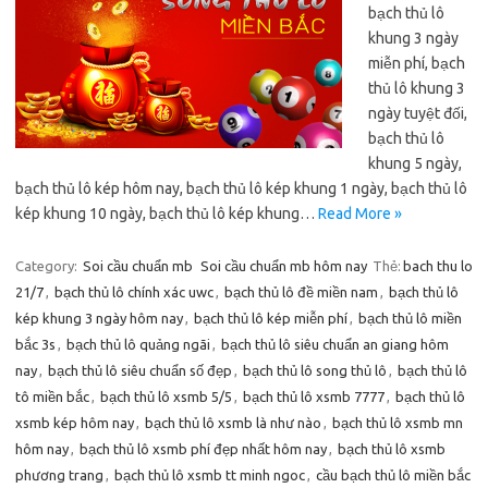
bạch thủ lô
khung 3 ngày
miễn phí, bạch
thủ lô khung 3
ngày tuyệt đối,
bạch thủ lô
khung 5 ngày,
bạch thủ lô kép hôm nay, bạch thủ lô kép khung 1 ngày, bạch thủ lô
kép khung 10 ngày, bạch thủ lô kép khung…
Read More »
Category:
Soi cầu chuẩn mb
Soi cầu chuẩn mb hôm nay
Thẻ:
bach thu lo
21/7
,
bạch thủ lô chính xác uwc
,
bạch thủ lô đề miền nam
,
bạch thủ lô
kép khung 3 ngày hôm nay
,
bạch thủ lô kép miễn phí
,
bạch thủ lô miền
bắc 3s
,
bạch thủ lô quảng ngãi
,
bạch thủ lô siêu chuẩn an giang hôm
nay
,
bạch thủ lô siêu chuẩn số đẹp
,
bạch thủ lô song thủ lô
,
bạch thủ lô
tô miền bắc
,
bạch thủ lô xsmb 5/5
,
bạch thủ lô xsmb 7777
,
bạch thủ lô
xsmb kép hôm nay
,
bạch thủ lô xsmb là như nào
,
bạch thủ lô xsmb mn
hôm nay
,
bạch thủ lô xsmb phí đẹp nhất hôm nay
,
bạch thủ lô xsmb
phương trang
,
bạch thủ lô xsmb tt minh ngoc
,
cầu bạch thủ lô miền bắc