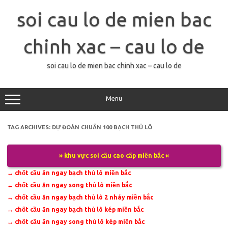
Skip
to
soi cau lo de mien bac
content
chinh xac – cau lo de
soi cau lo de mien bac chinh xac – cau lo de
Menu
TAG ARCHIVES:
DỰ ĐOÁN CHUẨN 100 BẠCH THỦ LÔ
» khu vực soi cầu cao cấp miền bắc «
↔
chốt cầu ăn ngay bạch thủ lô miền bắc
↔
chốt cầu ăn ngay song thủ lô miền bắc
↔
chốt cầu ăn ngay bạch thủ lô 2 nháy miền bắc
↔
chốt cầu ăn ngay bạch thủ lô kép miền bắc
↔
chốt cầu ăn ngay song thủ lô kép miền bắc