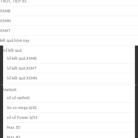
TRỰC TIẾP XS
XSMB
XSMN
XSMT
kết quả hôm nay
Sổ kết quả
Sổ kết quả XSMB
Sổ kết quả XSMT
Sổ kết quả XSMN
Vietlott
xổ số vietlott
Xo so mega 6/45
xổ số Power 6/55
Max 3D
Max 4D