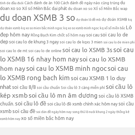
du
Cách đánh de ăn 100
Cách đánh đề ngày nào cũng trúng
tính de đầu đuôi
doan xo so Xổ số Miền Bắc dại phát
du doan xo so Xổ số Miền Bắc wap
du doan XSMB 3 so
dự đoán XSMB
dự đoán lô đề mb
kq
Lô
dự đoán xsmb
kq xo so mien bắc minh ngoc
kq xo so xsmb minh ngoc
kq xổ số miền bắc
đẹp hôm nay
soi cau lo de
soi cau
Rồng Bạch Kim chốt số hôm nay
dep
soi cau lo de khung 3 ngay
soi cau lo de kqxs 3 mien
soi cau lo de mien phi
soi cau
soi cau lo XSMB 3s
soi cau lo de mt
soi cau lo de online
lo XSMB 16 nhay hom nay
soi cau lo XSMB
soi cau lo XSMB minh ngoc
soi cau
hom nay
lo XSMB rong bach kim
soi cau XSMB 1 lo duy
soi cầu lô
nhat
soi cầu 8/8
soi cầu chuẩn
Soi cầu lô 3 càng miễn phí
kép xsmb
soi cầu lô mn âm dương
soi cầu lô XSMB
soi cầu lô đề
chuẩn.
soi cầu
soi cầu lô đề xsmb chính xác hôm nay
soi cầu đề
xsmb
soi dàn đề ngày hôm nay
song thủ lô nuôi khung 2 ngày
thống kê
xo số miền bắc hôm nay
xsmb hôm nay