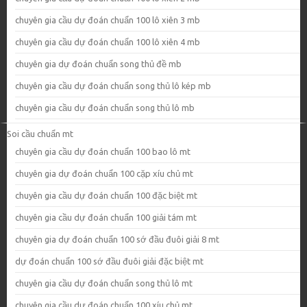
chuyên gia cầu dự đoán chuẩn 100 lô xiên 3 mb
chuyên gia cầu dự đoán chuẩn 100 lô xiên 4 mb
chuyên gia dự đoán chuẩn song thủ đề mb
chuyên gia cầu dự đoán chuẩn song thủ lô kép mb
chuyên gia cầu dự đoán chuẩn song thủ lô mb
Soi cầu chuẩn mt
chuyên gia cầu dự đoán chuẩn 100 bao lô mt
chuyên gia dự đoán chuẩn 100 cặp xíu chủ mt
chuyên gia cầu dự đoán chuẩn 100 đặc biệt mt
chuyên gia cầu dự đoán chuẩn 100 giải tám mt
chuyên gia dự đoán chuẩn 100 sớ đầu đuôi giải 8 mt
dự đoán chuẩn 100 sớ đầu đuôi giải đặc biệt mt
chuyên gia cầu dự đoán chuẩn song thủ lô mt
chuyên gia cầu dự đoán chuẩn 100 xíu chủ mt