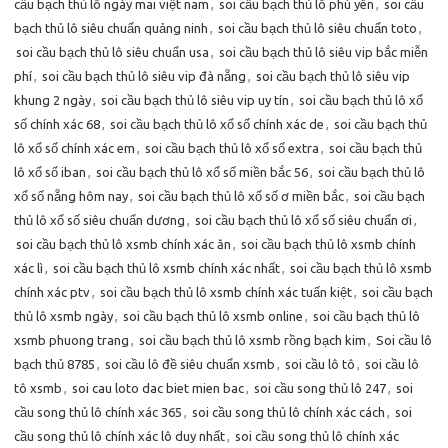
cầu bạch thủ lô ngày mai việt nam
,
soi cầu bạch thủ lô phú yên
,
soi cầu
bạch thủ lô siêu chuẩn quảng ninh
,
soi cầu bạch thủ lô siêu chuẩn toto
,
soi cầu bạch thủ lô siêu chuẩn usa
,
soi cầu bạch thủ lô siêu vip bắc miễn
phí
,
soi cầu bạch thủ lô siêu vip đà nẵng
,
soi cầu bạch thủ lô siêu vip
khung 2 ngày
,
soi cầu bạch thủ lô siêu vip uy tín
,
soi cầu bạch thủ lô xổ
số chính xác 68
,
soi cầu bạch thủ lô xổ số chính xác de
,
soi cầu bạch thủ
lô xổ số chính xác em
,
soi cầu bạch thủ lô xổ số extra
,
soi cầu bạch thủ
lô xổ số iban
,
soi cầu bạch thủ lô xổ số miền bắc 56
,
soi cầu bạch thủ lô
xổ số nẵng hôm nay
,
soi cầu bạch thủ lô xổ số ơ miền bắc
,
soi cầu bạch
thủ lô xổ số siêu chuẩn dương
,
soi cầu bạch thủ lô xổ số siêu chuẩn ơi
,
soi cầu bạch thủ lô xsmb chính xác ăn
,
soi cầu bạch thủ lô xsmb chính
xác lì
,
soi cầu bạch thủ lô xsmb chính xác nhất
,
soi cầu bạch thủ lô xsmb
chính xác ptv
,
soi cầu bạch thủ lô xsmb chính xác tuấn kiệt
,
soi cầu bạch
thủ lô xsmb ngày
,
soi cầu bạch thủ lô xsmb online
,
soi cầu bạch thủ lô
xsmb phuong trang
,
soi cầu bạch thủ lô xsmb rồng bạch kim
,
Soi cầu lô
bạch thủ 8785
,
soi cầu lô đề siêu chuẩn xsmb
,
soi cầu lô tô
,
soi cầu lô
tô xsmb
,
soi cau loto dac biet mien bac
,
soi cầu song thủ lô 247
,
soi
cầu song thủ lô chính xác 365
,
soi cầu song thủ lô chính xác cách
,
soi
cầu song thủ lô chính xác lô duy nhất
,
soi cầu song thủ lô chính xác