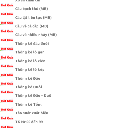
Cầu bạch thủ (MB)
Cầu lật liên tục (MB)
Cầu về cả cặp (MB)
Cầu về nhiều nháy (MB)
Thống kê đầu đuôi
Thống kê lô gan
Thống kê lô xiên
Thống kê lô kép
Thống kê Đầu
Thống kê Đuôi
Thống kê Đầu – Đuôi
Thống kê Tổng
Tần suất xuất hiện
TK từ 00 đến 99