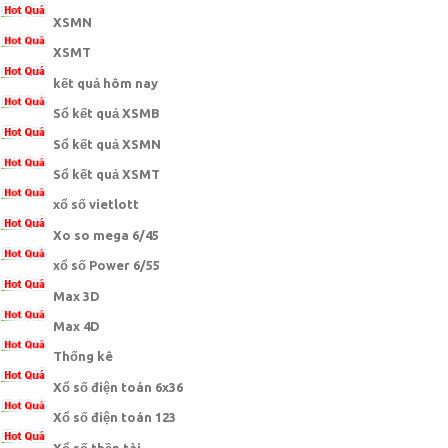
XSMN
XSMT
kết quả hôm nay
Sổ kết quả XSMB
Sổ kết quả XSMN
Sổ kết quả XSMT
xổ số vietlott
Xo so mega 6/45
xổ số Power 6/55
Max 3D
Max 4D
Thống kê
Xổ số điện toán 6x36
Xổ số điện toán 123
Xổ số thần tài