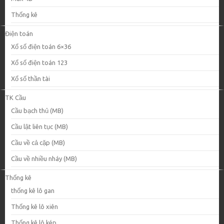
Thống kê
Điện toán
Xổ số điện toán 6×36
Xổ số điện toán 123
Xổ số thần tài
TK Cầu
Cầu bạch thủ (MB)
Cầu lật liên tục (MB)
Cầu về cả cặp (MB)
Cầu về nhiều nháy (MB)
Thống kê
thống kê lô gan
Thống kê lô xiên
Thống kê lô kép