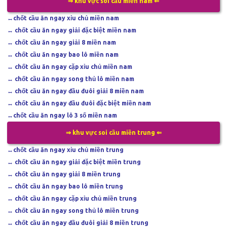
⇒ khu vực soi cầu miền nam ⇐
↔
chốt cầu ăn ngay xỉu chủ miền nam
↔
chốt cầu ăn ngay giải đặc biệt miền nam
↔
chốt cầu ăn ngay giải 8 miền nam
↔
chốt cầu ăn ngay bao lô miền nam
↔
chốt cầu ăn ngay cặp xỉu chủ miền nam
↔
chốt cầu ăn ngay song thủ lô miền nam
↔
chốt cầu ăn ngay đầu đuôi giải 8 miền nam
↔
chốt cầu ăn ngay đầu đuôi đặc biệt miền nam
↔
chốt cầu ăn ngay lô 3 số miền nam
⇒ khu vực soi cầu miền trung ⇐
↔
chốt cầu ăn ngay xỉu chủ miền trung
↔
chốt cầu ăn ngay giải đặc biệt miền trung
↔
chốt cầu ăn ngay giải 8 miền trung
↔
chốt cầu ăn ngay bao lô miền trung
↔
chốt cầu ăn ngay cặp xỉu chủ miền trung
↔
chốt cầu ăn ngay song thủ lô miền trung
↔
chốt cầu ăn ngay đầu đuôi giải 8 miền trung