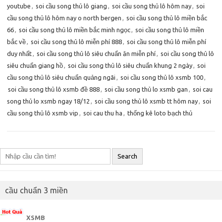
youtube
,
soi cầu song thủ lô giang
,
soi cầu song thủ lô hôm nay
,
soi
cầu song thủ lô hôm nay o north bergen
,
soi cầu song thủ lô miền bắc
66
,
soi cầu song thủ lô miền bắc minh ngọc
,
soi cầu song thủ lô miền
bắc về
,
soi cầu song thủ lô miễn phí 888
,
soi cầu song thủ lô miễn phí
duy nhất
,
soi cầu song thủ lô siêu chuẩn ăn miễn phí
,
soi cầu song thủ lô
siêu chuẩn giang hồ
,
soi cầu song thủ lô siêu chuẩn khung 2 ngày
,
soi
cầu song thủ lô siêu chuẩn quảng ngãi
,
soi cầu song thủ lô xsmb 100
,
soi cầu song thủ lô xsmb đề 888
,
soi cầu song thủ lo xsmb gan
,
soi cau
song thủ lo xsmb ngay 18/12
,
soi cầu song thủ lô xsmb tt hôm nay
,
soi
cầu song thủ lô xsmb vip
,
soi cau thu ha
,
thống kê loto bạch thủ
Search
cầu chuẩn 3 miền
XSMB