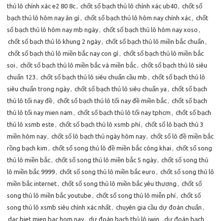
thủ lô chính xác e2 80 8c
,
chốt số bạch thủ lô chính xác ub40
,
chốt số
bạch thủ lô hôm nay ăn gì
,
chốt số bạch thủ lô hôm nay chính xác
,
chốt
số bạch thủ lô hôm nay mb ngày
,
chốt số bạch thủ lô hôm nay xoso
,
chốt số bạch thủ lô khung 2 ngày
,
chốt số bạch thủ lô miền bắc chuẩn
,
chốt số bạch thủ lô miền bắc nay con gì
,
chốt số bạch thủ lô miền bắc
soi
,
chốt số bạch thủ lô miền bắc và miền bắc
,
chốt số bạch thủ lô siêu
chuẩn 123
,
chốt số bạch thủ lô siêu chuẩn cầu mb
,
chốt số bạch thủ lô
siêu chuẩn trong ngày
,
chốt số bạch thủ lô siêu chuẩn ya
,
chốt số bạch
thủ lô tối nay đề
,
chốt số bạch thủ lô tối nay đề miền bắc
,
chốt số bạch
thủ lô tối nay mien nam
,
chốt số bạch thủ lô tối nay tphcm
,
chốt số bạch
thủ lô xsmb este
,
chốt số bạch thủ lô xsmb phí
,
chốt số lô bạch thủ 3
miền hôm nay
,
chốt số lô bạch thủ ngày hôm nay
,
chốt số lô đề miền bắc
rồng bạch kim
,
chốt số song thủ lô đề miền bắc công khai
,
chốt số song
thủ lô miền bắc
,
chốt số song thủ lô miền bắc 5 ngày
,
chốt số song thủ
lô miền bắc 9999
,
chốt số song thủ lô miền bắc euro
,
chốt số song thủ lô
miền bắc internet
,
chốt số song thủ lô miền bắc yêu thương
,
chốt số
song thủ lô miền bắc youtube
,
chốt số song thủ lô miễn phí
,
chốt số
song thủ lô xsmb siêu chính xác nhất
,
chuyên gia cầu dự đoán chuẩn
,
dac biet mien bac hom nay
,
dự đoán bạch thủ lô iwin
,
dự đoán bạch