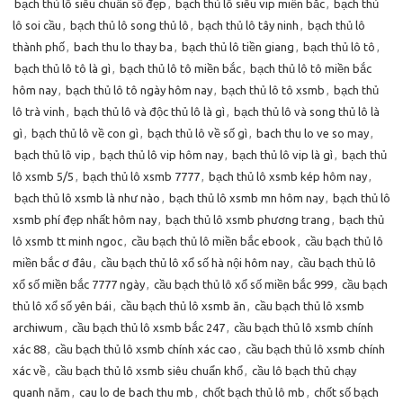
bạch thủ lô siêu chuẩn số đẹp
,
bạch thủ lô siêu vip miền bắc
,
bạch thủ
lô soi cầu
,
bạch thủ lô song thủ lô
,
bạch thủ lô tây ninh
,
bạch thủ lô
thành phố
,
bach thu lo thay ba
,
bạch thủ lô tiền giang
,
bạch thủ lô tô
,
bạch thủ lô tô là gì
,
bạch thủ lô tô miền bắc
,
bạch thủ lô tô miền bắc
hôm nay
,
bạch thủ lô tô ngày hôm nay
,
bạch thủ lô tô xsmb
,
bạch thủ
lô trà vinh
,
bạch thủ lô và độc thủ lô là gì
,
bạch thủ lô và song thủ lô là
gì
,
bạch thủ lô về con gì
,
bạch thủ lô về số gì
,
bach thu lo ve so may
,
bạch thủ lô vip
,
bạch thủ lô vip hôm nay
,
bạch thủ lô vip là gì
,
bạch thủ
lô xsmb 5/5
,
bạch thủ lô xsmb 7777
,
bạch thủ lô xsmb kép hôm nay
,
bạch thủ lô xsmb là như nào
,
bạch thủ lô xsmb mn hôm nay
,
bạch thủ lô
xsmb phí đẹp nhất hôm nay
,
bạch thủ lô xsmb phương trang
,
bạch thủ
lô xsmb tt minh ngoc
,
cầu bạch thủ lô miền bắc ebook
,
cầu bạch thủ lô
miền bắc ơ đâu
,
cầu bạch thủ lô xổ số hà nội hôm nay
,
cầu bạch thủ lô
xổ số miền bắc 7777 ngày
,
cầu bạch thủ lô xổ số miền bắc 999
,
cầu bạch
thủ lô xổ số yên bái
,
cầu bạch thủ lô xsmb ăn
,
cầu bạch thủ lô xsmb
archiwum
,
cầu bạch thủ lô xsmb bắc 247
,
cầu bạch thủ lô xsmb chính
xác 88
,
cầu bạch thủ lô xsmb chính xác cao
,
cầu bạch thủ lô xsmb chính
xác về
,
cầu bạch thủ lô xsmb siêu chuẩn khổ
,
cầu lô bạch thủ chạy
quanh năm
,
cau lo de bach thu mb
,
chốt bạch thủ lô mb
,
chốt số bạch