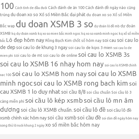
100
Cách đánh de ăn 100
Cách đánh đề ngày nào cũng
Cách tính de đầu đuôi
du doan xo so Xổ số Miền Bắc dại phát
trúng
du doan xo so Xổ số Miền
du doan XSMB 3 so
Bắc wap
dự đoán
dự đoán lô đề mb
XSMB
kq dự đoán xsmb
kq xo so mien bắc minh ngoc
kq xo so xsmb minh ngoc
kq xổ số miền
Lô đẹp hôm nay
soi cau lo
soi cau
Rồng Bạch Kim chốt số hôm nay
bắc
de dep
soi cau lo de khung 3 ngay
soi cau lo de kqxs 3 mien
soi cau lo de
soi cau lo XSMB 3s
soi cau lo de mt
soi cau lo de online
mien phi
soi cau lo XSMB 16 nhay hom nay
soi cau lo XSMB chinh
soi cau lo XSMB
soi cau lo XSMB hom nay
xac 100
minh ngoc
soi cau lo XSMB rong bach kim
soi
cau XSMB 1 lo duy nhat
soi cầu 8/8
soi cầu chuẩn
Soi cầu lô 3
soi cầu lô kép xsmb
soi cầu lô mn âm
càng miễn phí
dương
soi cầu lô đề
soi cầu lô XSMB chuẩn.
soi cầu lô đề
soi cầu đề
soi cầu xsmb
xsmb chính xác hôm nay
soi dàn đề ngày hôm nay
xo số miền bắc hôm nay
song thủ lô nuôi khung 2 ngày