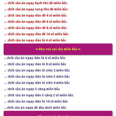
↔
chốt cầu ăn ngay bạch thủ đề miền bắc
↔
chốt cầu ăn ngay song thủ đề miền bắc
↔
chốt cầu ăn ngay dàn đề 4 số miền bắc
↔
chốt cầu ăn ngay dàn đề 6 số miền bắc
↔
chốt cầu ăn ngay dàn đề 8 số miền bắc
↔
chốt cầu ăn ngay dàn đề 10 số miền bắc
↔
chốt cầu ăn ngay dàn lô 4 số miền bắc
⇒ khu vực soi cầu miền bắc ⇐
↔
chốt cầu ăn ngay dàn lô 6 số miền bắc
↔
chốt cầu ăn ngay dàn lô 8 số miền bắc
↔
chốt cầu ăn ngay dàn lô xiên 2 miền bắc
↔
chốt cầu ăn ngay dàn lô xiên 3 miền bắc
↔
chốt cầu ăn ngay dàn lô xiên 4 miền bắc
↔
chốt cầu ăn ngay 3 càng miền bắc
↔
chốt cầu ăn ngay dàn 3 càng 2 số miền bắc
↔
chốt cầu ăn ngay dàn lô 10 số miền bắc
↔
chốt cầu ăn ngay đề đầu đuôi miền bắc