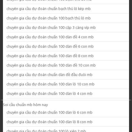
chuyên gia cầu dự đoán chuẩn bạch thủ lô kép mb
chuyên gia cầu dự đoán chuẩn 100 bạch thủ lô mb
chuyên gia cầu dự đoán chuẩn 100 cặp 3 càng víp mb
chuyên gia cầu dự đoán chuẩn 100 dàn đề 4 con mb
chuyên gia cầu dự đoán chuẩn 100 dàn đề 6 con mb
chuyên gia cầu dự đoán chuẩn 100 dàn đề 8 con mb
chuyên gia cầu dự đoán chuẩn 100 dàn đề 10 con mb
chuyên gia cầu dự đoán chuẩn dàn đề đầu đuôi mb
chuyên gia cầu dự đoán chuẩn 100 dàn lô 10 con mb
chuyên gia cầu dự đoán chuẩn 100 dàn lô 4 con mb
Soi cầu chuẩn mb hôm nay
chuyên gia cầu dự đoán chuẩn 100 dàn lô 6 con mb
chuyên gia cầu dự đoán chuẩn 100 dàn lô 8 con mb
chuyên gia cầu dự đoán chuẩn 100 lô xiên 2 mb