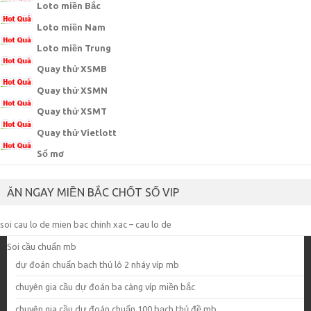
Loto miền Bắc
Loto miền Nam
Loto miền Trung
Quay thử XSMB
Quay thử XSMN
Quay thử XSMT
Quay thử Vietlott
Sổ mơ
ĂN NGAY MIỀN BẮC CHỐT SỐ VIP
soi cau lo de mien bac chinh xac – cau lo de
Soi cầu chuẩn mb
dự đoán chuẩn bạch thủ lô 2 nháy víp mb
chuyên gia cầu dự đoán ba càng víp miền bắc
chuyên gia cầu dự đoán chuẩn 100 bạch thủ đề mb