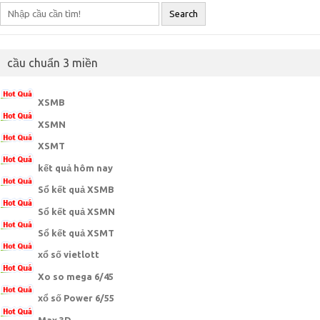
Search
cầu chuẩn 3 miền
XSMB
XSMN
XSMT
kết quả hôm nay
Sổ kết quả XSMB
Sổ kết quả XSMN
Sổ kết quả XSMT
xổ số vietlott
Xo so mega 6/45
xổ số Power 6/55
Max 3D