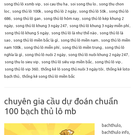
song thủ lô xsmb vip
,
soi cau thu ha
,
soi song thu lo
,
song thu chon
loc
,
song thủ lô 100k
,
song thủ lô 2 ngày
,
song thủ lô 50k
,
song thủ lô
686
,
song thủ lô gan
,
song thủ lô hôm nay
,
song thủ lô kép khung 2
ngày
,
song thủ lô khung 3 ngày 247
,
song thủ lô khung 3 ngày miễn phí
,
song thủ lô khung 5 ngày
,
song thủ lô là như thế nào
,
song thủ lô là
sao
,
song thủ lô miền bắc là gì
,
song thủ lô miền nam
,
song thủ lô miền
nam 100k
,
song thủ lô miễn phí
,
song thủ lô miền trung
,
song thủ lô
nghĩa là gì
,
song thủ lô nuôi 2 ngày
,
song thủ lô nuôi khung 2 ngày 247
,
song thu lo sieu vip
,
song thủ lô siêu vip miền bắc
,
song thủ lô vip
,
song thủ lô vip 360
,
thống kê lô song thủ nuôi 3 ngày tôi
,
thống kê loto
bạch thủ
,
thống kê song thủ lô miền bắc
chuyên gia cầu dự đoán chuẩn
100 bạch thủ lô mb
bachthulo,
bachthulo info,