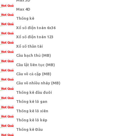
Max 4D
Thống kê
Xổ số điện toán 6x36
Xổ số điện toán 123
Xổ số thần tài
Cầu bạch thủ (MB)
Cầu lật liên tục (MB)
Cầu về cả cặp (MB)
Cầu về nhiều nháy (MB)
Thống kê đầu đuôi
Thống kê lô gan
Thống kê lô xiên
Thống kê lô kép
Thống kê Đầu