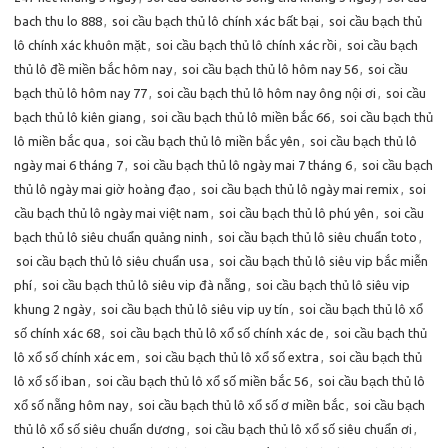
bach thu lo 888
,
soi cầu bạch thủ lô chính xác bất bại
,
soi cầu bạch thủ
lô chính xác khuôn mặt
,
soi cầu bạch thủ lô chính xác rồi
,
soi cầu bạch
thủ lô đề miền bắc hôm nay
,
soi cầu bạch thủ lô hôm nay 56
,
soi cầu
bạch thủ lô hôm nay 77
,
soi cầu bạch thủ lô hôm nay ông nội ơi
,
soi cầu
bạch thủ lô kiên giang
,
soi cầu bạch thủ lô miền bắc 66
,
soi cầu bạch thủ
lô miền bắc qua
,
soi cầu bạch thủ lô miền bắc yên
,
soi cầu bạch thủ lô
ngày mai 6 tháng 7
,
soi cầu bạch thủ lô ngày mai 7 tháng 6
,
soi cầu bạch
thủ lô ngày mai giờ hoàng đạo
,
soi cầu bạch thủ lô ngày mai remix
,
soi
cầu bạch thủ lô ngày mai việt nam
,
soi cầu bạch thủ lô phú yên
,
soi cầu
bạch thủ lô siêu chuẩn quảng ninh
,
soi cầu bạch thủ lô siêu chuẩn toto
,
soi cầu bạch thủ lô siêu chuẩn usa
,
soi cầu bạch thủ lô siêu vip bắc miễn
phí
,
soi cầu bạch thủ lô siêu vip đà nẵng
,
soi cầu bạch thủ lô siêu vip
khung 2 ngày
,
soi cầu bạch thủ lô siêu vip uy tín
,
soi cầu bạch thủ lô xổ
số chính xác 68
,
soi cầu bạch thủ lô xổ số chính xác de
,
soi cầu bạch thủ
lô xổ số chính xác em
,
soi cầu bạch thủ lô xổ số extra
,
soi cầu bạch thủ
lô xổ số iban
,
soi cầu bạch thủ lô xổ số miền bắc 56
,
soi cầu bạch thủ lô
xổ số nẵng hôm nay
,
soi cầu bạch thủ lô xổ số ơ miền bắc
,
soi cầu bạch
thủ lô xổ số siêu chuẩn dương
,
soi cầu bạch thủ lô xổ số siêu chuẩn ơi
,