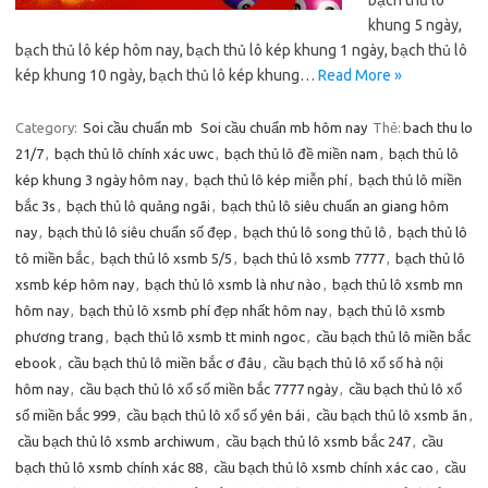
bạch thủ lô
khung 5 ngày,
bạch thủ lô kép hôm nay, bạch thủ lô kép khung 1 ngày, bạch thủ lô
kép khung 10 ngày, bạch thủ lô kép khung…
Read More »
Category:
Soi cầu chuẩn mb
Soi cầu chuẩn mb hôm nay
Thẻ:
bach thu lo
21/7
,
bạch thủ lô chính xác uwc
,
bạch thủ lô đề miền nam
,
bạch thủ lô
kép khung 3 ngày hôm nay
,
bạch thủ lô kép miễn phí
,
bạch thủ lô miền
bắc 3s
,
bạch thủ lô quảng ngãi
,
bạch thủ lô siêu chuẩn an giang hôm
nay
,
bạch thủ lô siêu chuẩn số đẹp
,
bạch thủ lô song thủ lô
,
bạch thủ lô
tô miền bắc
,
bạch thủ lô xsmb 5/5
,
bạch thủ lô xsmb 7777
,
bạch thủ lô
xsmb kép hôm nay
,
bạch thủ lô xsmb là như nào
,
bạch thủ lô xsmb mn
hôm nay
,
bạch thủ lô xsmb phí đẹp nhất hôm nay
,
bạch thủ lô xsmb
phương trang
,
bạch thủ lô xsmb tt minh ngoc
,
cầu bạch thủ lô miền bắc
ebook
,
cầu bạch thủ lô miền bắc ơ đâu
,
cầu bạch thủ lô xổ số hà nội
hôm nay
,
cầu bạch thủ lô xổ số miền bắc 7777 ngày
,
cầu bạch thủ lô xổ
số miền bắc 999
,
cầu bạch thủ lô xổ số yên bái
,
cầu bạch thủ lô xsmb ăn
,
cầu bạch thủ lô xsmb archiwum
,
cầu bạch thủ lô xsmb bắc 247
,
cầu
bạch thủ lô xsmb chính xác 88
,
cầu bạch thủ lô xsmb chính xác cao
,
cầu