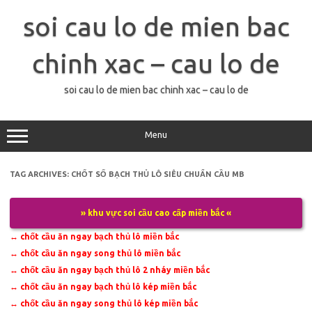
Skip
to
soi cau lo de mien bac
content
chinh xac – cau lo de
soi cau lo de mien bac chinh xac – cau lo de
Menu
TAG ARCHIVES:
CHỐT SỐ BẠCH THỦ LÔ SIÊU CHUẨN CẦU MB
» khu vực soi cầu cao cấp miền bắc «
↔
chốt cầu ăn ngay bạch thủ lô miền bắc
↔
chốt cầu ăn ngay song thủ lô miền bắc
↔
chốt cầu ăn ngay bạch thủ lô 2 nháy miền bắc
↔
chốt cầu ăn ngay bạch thủ lô kép miền bắc
↔
chốt cầu ăn ngay song thủ lô kép miền bắc