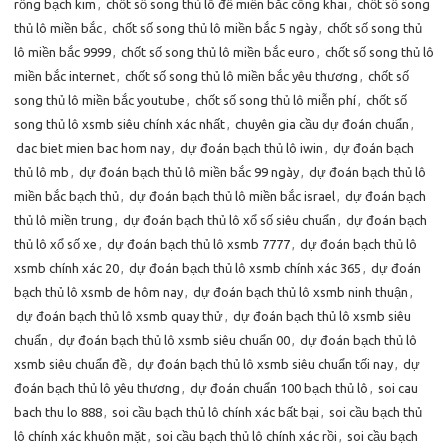
rồng bạch kim
,
chốt số song thủ lô đề miền bắc công khai
,
chốt số song
thủ lô miền bắc
,
chốt số song thủ lô miền bắc 5 ngày
,
chốt số song thủ
lô miền bắc 9999
,
chốt số song thủ lô miền bắc euro
,
chốt số song thủ lô
miền bắc internet
,
chốt số song thủ lô miền bắc yêu thương
,
chốt số
song thủ lô miền bắc youtube
,
chốt số song thủ lô miễn phí
,
chốt số
song thủ lô xsmb siêu chính xác nhất
,
chuyên gia cầu dự đoán chuẩn
,
dac biet mien bac hom nay
,
dự đoán bạch thủ lô iwin
,
dự đoán bạch
thủ lô mb
,
dự đoán bạch thủ lô miền bắc 99 ngày
,
dự đoán bạch thủ lô
miền bắc bạch thủ
,
dự đoán bạch thủ lô miền bắc israel
,
dự đoán bạch
thủ lô miền trung
,
dự đoán bạch thủ lô xổ số siêu chuẩn
,
dự đoán bạch
thủ lô xổ số xe
,
dự đoán bạch thủ lô xsmb 7777
,
dự đoán bạch thủ lô
xsmb chính xác 20
,
dự đoán bạch thủ lô xsmb chính xác 365
,
dự đoán
bạch thủ lô xsmb de hôm nay
,
dự đoán bạch thủ lô xsmb ninh thuận
,
dự đoán bạch thủ lô xsmb quay thử
,
dự đoán bạch thủ lô xsmb siêu
chuẩn
,
dự đoán bạch thủ lô xsmb siêu chuẩn 00
,
dự đoán bạch thủ lô
xsmb siêu chuẩn đề
,
dự đoán bạch thủ lô xsmb siêu chuẩn tối nay
,
dự
đoán bạch thủ lô yêu thương
,
dự đoán chuẩn 100 bạch thủ lô
,
soi cau
bach thu lo 888
,
soi cầu bạch thủ lô chính xác bất bại
,
soi cầu bạch thủ
lô chính xác khuôn mặt
,
soi cầu bạch thủ lô chính xác rồi
,
soi cầu bạch