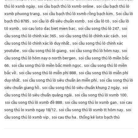
thủ lô xsmb ngày
,
soi cầu bạch thủ lô xsmb online
,
soi cầu bạch thủ lô
xsmb phuong trang
,
soi cầu bạch thủ lô xsmb rồng bạch kim
,
Soi cầu lô
bạch thủ 8785
,
soi cầu lô đề siêu chuẩn xsmb
,
soi cầu lô tô
,
soi cầu lô
tô xsmb
,
soi cau loto dac biet mien bac
,
soi cầu song thủ lô 247
,
soi
cầu song thủ lô chính xác 365
,
soi cầu song thủ lô chính xác cách
,
soi
cầu song thủ lô chính xác lô duy nhất
,
soi cầu song thủ lô chính xác
youtube
,
soi cầu song thủ lô giang
,
soi cầu song thủ lô hôm nay
,
soi
cầu song thủ lô hôm nay o north bergen
,
soi cầu song thủ lô miền bắc
66
,
soi cầu song thủ lô miền bắc minh ngọc
,
soi cầu song thủ lô miền
bắc về
,
soi cầu song thủ lô miễn phí 888
,
soi cầu song thủ lô miễn phí
duy nhất
,
soi cầu song thủ lô siêu chuẩn ăn miễn phí
,
soi cầu song thủ lô
siêu chuẩn giang hồ
,
soi cầu song thủ lô siêu chuẩn khung 2 ngày
,
soi
cầu song thủ lô siêu chuẩn quảng ngãi
,
soi cầu song thủ lô xsmb 100
,
soi cầu song thủ lô xsmb đề 888
,
soi cầu song thủ lo xsmb gan
,
soi cau
song thủ lo xsmb ngay 18/12
,
soi cầu song thủ lô xsmb tt hôm nay
,
soi
cầu song thủ lô xsmb vip
,
soi cau thu ha
,
thống kê loto bạch thủ