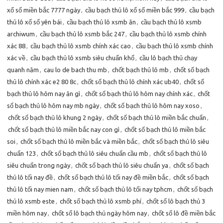
xổ số miền bắc 7777 ngày
,
cầu bạch thủ lô xổ số miền bắc 999
,
cầu bạch
thủ lô xổ số yên bái
,
cầu bạch thủ lô xsmb ăn
,
cầu bạch thủ lô xsmb
archiwum
,
cầu bạch thủ lô xsmb bắc 247
,
cầu bạch thủ lô xsmb chính
xác 88
,
cầu bạch thủ lô xsmb chính xác cao
,
cầu bạch thủ lô xsmb chính
xác về
,
cầu bạch thủ lô xsmb siêu chuẩn khổ
,
cầu lô bạch thủ chạy
quanh năm
,
cau lo de bach thu mb
,
chốt bạch thủ lô mb
,
chốt số bạch
thủ lô chính xác e2 80 8c
,
chốt số bạch thủ lô chính xác ub40
,
chốt số
bạch thủ lô hôm nay ăn gì
,
chốt số bạch thủ lô hôm nay chính xác
,
chốt
số bạch thủ lô hôm nay mb ngày
,
chốt số bạch thủ lô hôm nay xoso
,
chốt số bạch thủ lô khung 2 ngày
,
chốt số bạch thủ lô miền bắc chuẩn
,
chốt số bạch thủ lô miền bắc nay con gì
,
chốt số bạch thủ lô miền bắc
soi
,
chốt số bạch thủ lô miền bắc và miền bắc
,
chốt số bạch thủ lô siêu
chuẩn 123
,
chốt số bạch thủ lô siêu chuẩn cầu mb
,
chốt số bạch thủ lô
siêu chuẩn trong ngày
,
chốt số bạch thủ lô siêu chuẩn ya
,
chốt số bạch
thủ lô tối nay đề
,
chốt số bạch thủ lô tối nay đề miền bắc
,
chốt số bạch
thủ lô tối nay mien nam
,
chốt số bạch thủ lô tối nay tphcm
,
chốt số bạch
thủ lô xsmb este
,
chốt số bạch thủ lô xsmb phí
,
chốt số lô bạch thủ 3
miền hôm nay
,
chốt số lô bạch thủ ngày hôm nay
,
chốt số lô đề miền bắc