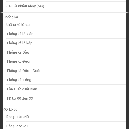
Cầu về nhiều nháy (MB)
Thống kê
thống kê lô gan
Thống kê lô xiên
Thống kê lô kép
Thống kê Đầu
Thống kê Đuôi
Thống kê Đầu – Đuôi
Thống kê Tổng
Tần suất xuất hiện
TK từ 00 đến 99
KQ Lô tô
Bảng loto MB
Bảng loto MT