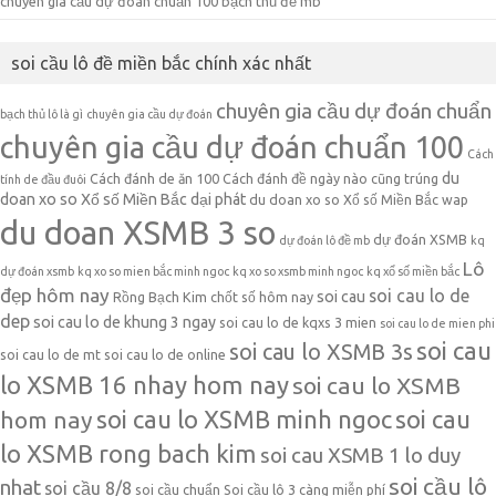
chuyên gia cầu dự đoán chuẩn 100 bạch thủ đề mb
soi cầu lô đề miền bắc chính xác nhất
chuyên gia cầu dự đoán chuẩn
bạch thủ lô là gì
chuyên gia cầu dự đoán
chuyên gia cầu dự đoán chuẩn 100
Cách
du
Cách đánh de ăn 100
Cách đánh đề ngày nào cũng trúng
tính de đầu đuôi
doan xo so Xổ số Miền Bắc dại phát
du doan xo so Xổ số Miền Bắc wap
du doan XSMB 3 so
dự đoán XSMB
dự đoán lô đề mb
kq
Lô
dự đoán xsmb
kq xo so mien bắc minh ngoc
kq xo so xsmb minh ngoc
kq xổ số miền bắc
đẹp hôm nay
soi cau lo de
soi cau
Rồng Bạch Kim chốt số hôm nay
dep
soi cau lo de khung 3 ngay
soi cau lo de kqxs 3 mien
soi cau lo de mien phi
soi cau
soi cau lo XSMB 3s
soi cau lo de mt
soi cau lo de online
lo XSMB 16 nhay hom nay
soi cau lo XSMB
soi cau lo XSMB minh ngoc
soi cau
hom nay
lo XSMB rong bach kim
soi cau XSMB 1 lo duy
soi cầu lô
nhat
soi cầu 8/8
soi cầu chuẩn
Soi cầu lô 3 càng miễn phí