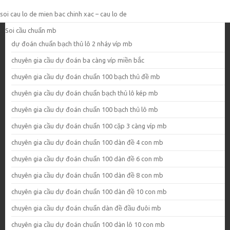
soi cau lo de mien bac chinh xac – cau lo de
Soi cầu chuẩn mb
dự đoán chuẩn bạch thủ lô 2 nháy víp mb
chuyên gia cầu dự đoán ba càng víp miền bắc
chuyên gia cầu dự đoán chuẩn 100 bạch thủ đề mb
chuyên gia cầu dự đoán chuẩn bạch thủ lô kép mb
chuyên gia cầu dự đoán chuẩn 100 bạch thủ lô mb
chuyên gia cầu dự đoán chuẩn 100 cặp 3 càng víp mb
chuyên gia cầu dự đoán chuẩn 100 dàn đề 4 con mb
chuyên gia cầu dự đoán chuẩn 100 dàn đề 6 con mb
chuyên gia cầu dự đoán chuẩn 100 dàn đề 8 con mb
chuyên gia cầu dự đoán chuẩn 100 dàn đề 10 con mb
chuyên gia cầu dự đoán chuẩn dàn đề đầu đuôi mb
chuyên gia cầu dự đoán chuẩn 100 dàn lô 10 con mb