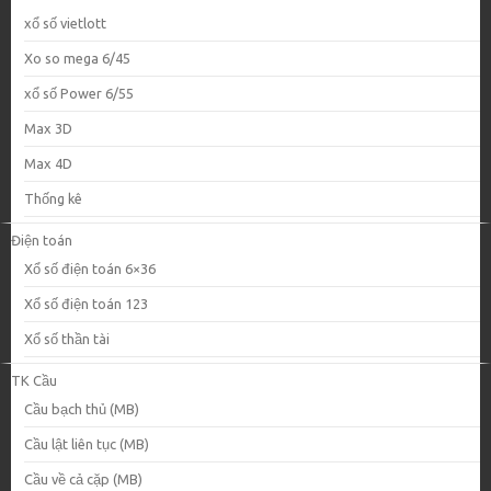
xổ số vietlott
Xo so mega 6/45
xổ số Power 6/55
Max 3D
Max 4D
Thống kê
Điện toán
Xổ số điện toán 6×36
Xổ số điện toán 123
Xổ số thần tài
TK Cầu
Cầu bạch thủ (MB)
Cầu lật liên tục (MB)
Cầu về cả cặp (MB)