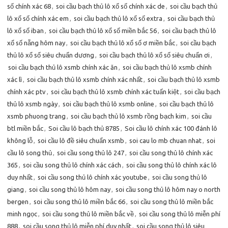
số chính xác 68
,
soi cầu bạch thủ lô xổ số chính xác de
,
soi cầu bạch thủ
lô xổ số chính xác em
,
soi cầu bạch thủ lô xổ số extra
,
soi cầu bạch thủ
lô xổ số iban
,
soi cầu bạch thủ lô xổ số miền bắc 56
,
soi cầu bạch thủ lô
xổ số nẵng hôm nay
,
soi cầu bạch thủ lô xổ số ơ miền bắc
,
soi cầu bạch
thủ lô xổ số siêu chuẩn dương
,
soi cầu bạch thủ lô xổ số siêu chuẩn ơi
,
soi cầu bạch thủ lô xsmb chính xác ăn
,
soi cầu bạch thủ lô xsmb chính
xác lì
,
soi cầu bạch thủ lô xsmb chính xác nhất
,
soi cầu bạch thủ lô xsmb
chính xác ptv
,
soi cầu bạch thủ lô xsmb chính xác tuấn kiệt
,
soi cầu bạch
thủ lô xsmb ngày
,
soi cầu bạch thủ lô xsmb online
,
soi cầu bạch thủ lô
xsmb phuong trang
,
soi cầu bạch thủ lô xsmb rồng bạch kim
,
soi cầu
btl miền bắc
,
Soi cầu lô bạch thủ 8785
,
Soi cầu lô chính xác 100 đánh lô
không lỗ
,
soi cầu lô đề siêu chuẩn xsmb
,
soi cau lo mb chuan nhat
,
soi
cầu lô song thủ
,
soi cầu song thủ lô 247
,
soi cầu song thủ lô chính xác
365
,
soi cầu song thủ lô chính xác cách
,
soi cầu song thủ lô chính xác lô
duy nhất
,
soi cầu song thủ lô chính xác youtube
,
soi cầu song thủ lô
giang
,
soi cầu song thủ lô hôm nay
,
soi cầu song thủ lô hôm nay o north
bergen
,
soi cầu song thủ lô miền bắc 66
,
soi cầu song thủ lô miền bắc
minh ngọc
,
soi cầu song thủ lô miền bắc về
,
soi cầu song thủ lô miễn phí
888
,
soi cầu song thủ lô miễn phí duy nhất
,
soi cầu song thủ lô siêu