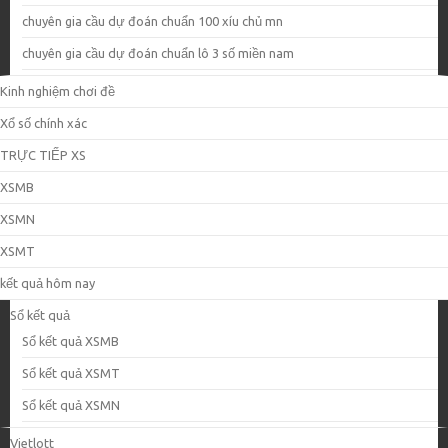
chuyên gia cầu dự đoán chuẩn 100 xíu chủ mn
chuyên gia cầu dự đoán chuẩn lô 3 số miền nam
Kinh nghiệm chơi đề
Xổ số chính xác
TRỰC TIẾP XS
XSMB
XSMN
XSMT
kết quả hôm nay
Sổ kết quả
Sổ kết quả XSMB
Sổ kết quả XSMT
Sổ kết quả XSMN
Vietlott