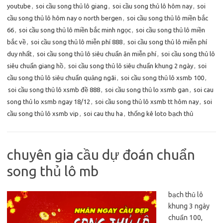
youtube
,
soi cầu song thủ lô giang
,
soi cầu song thủ lô hôm nay
,
soi
cầu song thủ lô hôm nay o north bergen
,
soi cầu song thủ lô miền bắc
66
,
soi cầu song thủ lô miền bắc minh ngọc
,
soi cầu song thủ lô miền
bắc về
,
soi cầu song thủ lô miễn phí 888
,
soi cầu song thủ lô miễn phí
duy nhất
,
soi cầu song thủ lô siêu chuẩn ăn miễn phí
,
soi cầu song thủ lô
siêu chuẩn giang hồ
,
soi cầu song thủ lô siêu chuẩn khung 2 ngày
,
soi
cầu song thủ lô siêu chuẩn quảng ngãi
,
soi cầu song thủ lô xsmb 100
,
soi cầu song thủ lô xsmb đề 888
,
soi cầu song thủ lo xsmb gan
,
soi cau
song thủ lo xsmb ngay 18/12
,
soi cầu song thủ lô xsmb tt hôm nay
,
soi
cầu song thủ lô xsmb vip
,
soi cau thu ha
,
thống kê loto bạch thủ
chuyên gia cầu dự đoán chuẩn
song thủ lô mb
bạch thủ lô
khung 3 ngày
chuẩn 100,