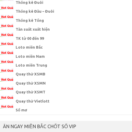
Thống kê Đuôi
Thống kê Đầu – Đuôi
Thống kê Tổng
Tần suất xuất hiện
TK từ 00 đến 99
Loto miền Bắc
Loto miền Nam
Loto miền Trung
Quay thử XSMB
Quay thử XSMN
Quay thử XSMT
Quay thử Vietlott
Sổ mơ
ĂN NGAY MIỀN BẮC CHỐT SỐ VIP