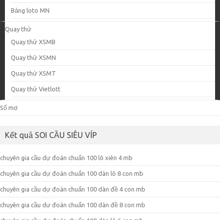
Bảng loto MN
Quay thử
Quay thử XSMB
Quay thử XSMN
Quay thử XSMT
Quay thử Vietlott
Sổ mơ
Kết quả SOI CẦU SIÊU VÍP
chuyên gia cầu dự đoán chuẩn 100 lô xiên 4 mb
chuyên gia cầu dự đoán chuẩn 100 dàn lô 8 con mb
chuyên gia cầu dự đoán chuẩn 100 dàn đề 4 con mb
chuyên gia cầu dự đoán chuẩn 100 dàn đề 8 con mb