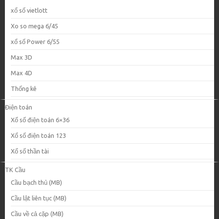
xổ số vietlott
Xo so mega 6/45
xổ số Power 6/55
Max 3D
Max 4D
Thống kê
Điện toán
Xổ số điện toán 6×36
Xổ số điện toán 123
Xổ số thần tài
TK Cầu
Cầu bạch thủ (MB)
Cầu lật liên tục (MB)
Cầu về cả cặp (MB)