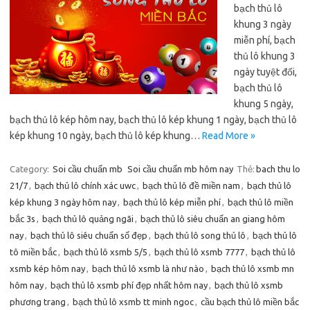
bạch thủ lô
khung 3 ngày
miễn phí, bạch
thủ lô khung 3
ngày tuyệt đối,
bạch thủ lô
khung 5 ngày,
bạch thủ lô kép hôm nay, bạch thủ lô kép khung 1 ngày, bạch thủ lô
kép khung 10 ngày, bạch thủ lô kép khung…
Read More »
Category:
Soi cầu chuẩn mb
Soi cầu chuẩn mb hôm nay
Thẻ:
bach thu lo
21/7
,
bạch thủ lô chính xác uwc
,
bạch thủ lô đề miền nam
,
bạch thủ lô
kép khung 3 ngày hôm nay
,
bạch thủ lô kép miễn phí
,
bạch thủ lô miền
bắc 3s
,
bạch thủ lô quảng ngãi
,
bạch thủ lô siêu chuẩn an giang hôm
nay
,
bạch thủ lô siêu chuẩn số đẹp
,
bạch thủ lô song thủ lô
,
bạch thủ lô
tô miền bắc
,
bạch thủ lô xsmb 5/5
,
bạch thủ lô xsmb 7777
,
bạch thủ lô
xsmb kép hôm nay
,
bạch thủ lô xsmb là như nào
,
bạch thủ lô xsmb mn
hôm nay
,
bạch thủ lô xsmb phí đẹp nhất hôm nay
,
bạch thủ lô xsmb
phương trang
,
bạch thủ lô xsmb tt minh ngoc
,
cầu bạch thủ lô miền bắc