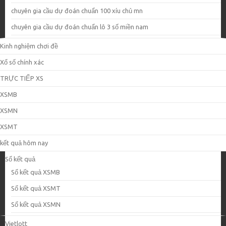
chuyên gia cầu dự đoán chuẩn 100 xíu chủ mn
chuyên gia cầu dự đoán chuẩn lô 3 số miền nam
Kinh nghiệm chơi đề
Xổ số chính xác
TRỰC TIẾP XS
XSMB
XSMN
XSMT
kết quả hôm nay
Sổ kết quả
Sổ kết quả XSMB
Sổ kết quả XSMT
Sổ kết quả XSMN
Vietlott