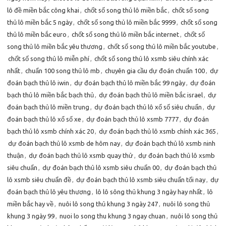
lô đề miền bắc công khai
,
chốt số song thủ lô miền bắc
,
chốt số song
thủ lô miền bắc 5 ngày
,
chốt số song thủ lô miền bắc 9999
,
chốt số song
thủ lô miền bắc euro
,
chốt số song thủ lô miền bắc internet
,
chốt số
song thủ lô miền bắc yêu thương
,
chốt số song thủ lô miền bắc youtube
,
chốt số song thủ lô miễn phí
,
chốt số song thủ lô xsmb siêu chính xác
nhất
,
chuẩn 100 song thủ lô mb
,
chuyên gia cầu dự đoán chuẩn 100
,
dự
đoán bạch thủ lô iwin
,
dự đoán bạch thủ lô miền bắc 99 ngày
,
dự đoán
bạch thủ lô miền bắc bạch thủ
,
dự đoán bạch thủ lô miền bắc israel
,
dự
đoán bạch thủ lô miền trung
,
dự đoán bạch thủ lô xổ số siêu chuẩn
,
dự
đoán bạch thủ lô xổ số xe
,
dự đoán bạch thủ lô xsmb 7777
,
dự đoán
bạch thủ lô xsmb chính xác 20
,
dự đoán bạch thủ lô xsmb chính xác 365
,
dự đoán bạch thủ lô xsmb de hôm nay
,
dự đoán bạch thủ lô xsmb ninh
thuận
,
dự đoán bạch thủ lô xsmb quay thử
,
dự đoán bạch thủ lô xsmb
siêu chuẩn
,
dự đoán bạch thủ lô xsmb siêu chuẩn 00
,
dự đoán bạch thủ
lô xsmb siêu chuẩn đề
,
dự đoán bạch thủ lô xsmb siêu chuẩn tối nay
,
dự
đoán bạch thủ lô yêu thương
,
lô lô sông thủ khung 3 ngày hay nhất
,
lô
miền bắc hay về
,
nuôi lô song thủ khung 3 ngày 247
,
nuôi lô song thủ
khung 3 ngày 99
,
nuoi lo song thu khung 3 ngay chuan
,
nuôi lô song thủ