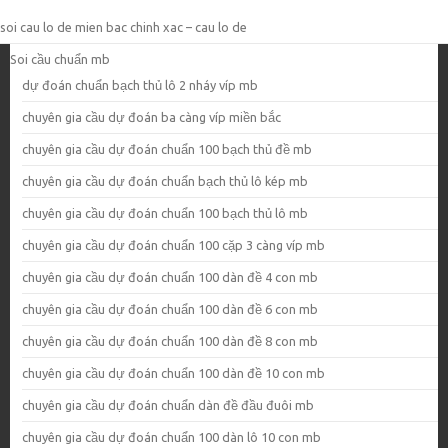
soi cau lo de mien bac chinh xac – cau lo de
Soi cầu chuẩn mb
dự đoán chuẩn bạch thủ lô 2 nháy víp mb
chuyên gia cầu dự đoán ba càng víp miền bắc
chuyên gia cầu dự đoán chuẩn 100 bạch thủ đề mb
chuyên gia cầu dự đoán chuẩn bạch thủ lô kép mb
chuyên gia cầu dự đoán chuẩn 100 bạch thủ lô mb
chuyên gia cầu dự đoán chuẩn 100 cặp 3 càng víp mb
chuyên gia cầu dự đoán chuẩn 100 dàn đề 4 con mb
chuyên gia cầu dự đoán chuẩn 100 dàn đề 6 con mb
chuyên gia cầu dự đoán chuẩn 100 dàn đề 8 con mb
chuyên gia cầu dự đoán chuẩn 100 dàn đề 10 con mb
chuyên gia cầu dự đoán chuẩn dàn đề đầu đuôi mb
chuyên gia cầu dự đoán chuẩn 100 dàn lô 10 con mb