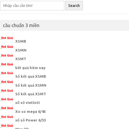
Search
cầu chuẩn 3 miền
XSMB
XSMN
XSMT
kết quả hôm nay
Sổ kết quả XSMB
Sổ kết quả XSMN
Sổ kết quả XSMT
xổ số vietlott
Xo so mega 6/45
xổ số Power 6/55
Max 3D