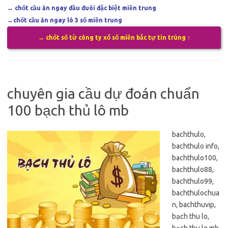
↔
chốt cầu ăn ngay đầu đuôi đặc biệt miền trung
↔
chốt cầu ăn ngay lô 3 số miền trung
→ chốt số từ công ty xổ số miền bắc tự tin trúng ↑
chuyên gia cầu dự đoán chuẩn
100 bạch thủ lô mb
bachthulo,
bachthulo info,
bachthulo100,
bachthulo88,
bachthulo99,
bachthulochua
n, bachthuvip,
bạch thu lo,