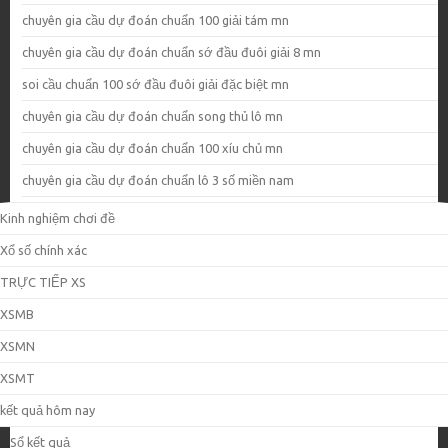
chuyên gia cầu dự đoán chuẩn 100 giải tám mn
chuyên gia cầu dự đoán chuẩn sớ đầu đuôi giải 8 mn
soi cầu chuẩn 100 sớ đầu đuôi giải đặc biệt mn
chuyên gia cầu dự đoán chuẩn song thủ lô mn
chuyên gia cầu dự đoán chuẩn 100 xíu chủ mn
chuyên gia cầu dự đoán chuẩn lô 3 số miền nam
Kinh nghiệm chơi đề
Xổ số chính xác
TRỰC TIẾP XS
XSMB
XSMN
XSMT
kết quả hôm nay
Sổ kết quả