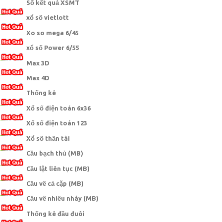
Sổ kết quả XSMT
xổ số vietlott
Xo so mega 6/45
xổ số Power 6/55
Max 3D
Max 4D
Thống kê
Xổ số điện toán 6x36
Xổ số điện toán 123
Xổ số thần tài
Cầu bạch thủ (MB)
Cầu lật liên tục (MB)
Cầu về cả cặp (MB)
Cầu về nhiều nháy (MB)
Thống kê đầu đuôi