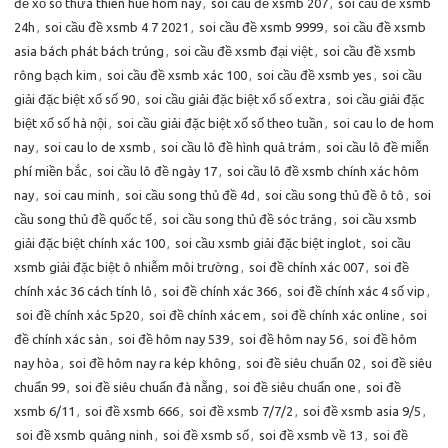
đề xổ số thừa thiên huế hôm nay
,
soi cầu đề xsmb 207
,
soi cầu đề xsmb
24h
,
soi cầu đề xsmb 4 7 2021
,
soi cầu đề xsmb 9999
,
soi cầu đề xsmb
asia bách phát bách trúng
,
soi cầu đề xsmb đại việt
,
soi cầu đề xsmb
rông bạch kim
,
soi cầu đề xsmb xác 100
,
soi cầu đề xsmb yes
,
soi cầu
giải đặc biệt xổ số 90
,
soi cầu giải đặc biệt xổ số extra
,
soi cầu giải đặc
biệt xổ số hà nội
,
soi cầu giải đặc biệt xổ số theo tuần
,
soi cau lo de hom
nay
,
soi cau lo de xsmb
,
soi cầu lô đề hình quả trám
,
soi cầu lô đề miễn
phí miền bắc
,
soi cầu lô đề ngày 17
,
soi cầu lô đề xsmb chính xác hôm
nay
,
soi cau minh
,
soi cầu song thủ đề 4d
,
soi cầu song thủ đề ô tô
,
soi
cầu song thủ đề quốc tế
,
soi cầu song thủ đề sóc trăng
,
soi cầu xsmb
giải đặc biệt chính xác 100
,
soi cầu xsmb giải đặc biệt inglot
,
soi cầu
xsmb giải đặc biệt ô nhiễm môi trường
,
soi đề chính xác 007
,
soi đề
chính xác 36 cách tính lô
,
soi đề chính xác 366
,
soi đề chính xác 4 số vip
,
soi đề chính xác 5p20
,
soi đề chính xác em
,
soi đề chính xác online
,
soi
đề chính xác sàn
,
soi đề hôm nay 539
,
soi đề hôm nay 56
,
soi đề hôm
nay hòa
,
soi đề hôm nay ra kép không
,
soi đề siêu chuẩn 02
,
soi đề siêu
chuẩn 99
,
soi đề siêu chuẩn đà nẵng
,
soi đề siêu chuẩn one
,
soi đề
xsmb 6/11
,
soi đề xsmb 666
,
soi đề xsmb 7/7/2
,
soi đề xsmb asia 9/5
,
soi đề xsmb quảng ninh
,
soi đề xsmb số
,
soi đề xsmb về 13
,
soi đề