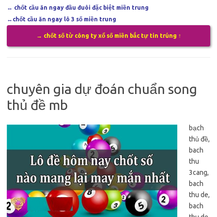
↔
chốt cầu ăn ngay đầu đuôi đặc biệt miền trung
↔
chốt cầu ăn ngay lô 3 số miền trung
→ chốt số từ công ty xổ số miền bắc tự tin trúng ↑
chuyên gia dự đoán chuẩn song
thủ đề mb
bạch
thủ đề,
bach
thu
3cang,
bach
thu de,
bach