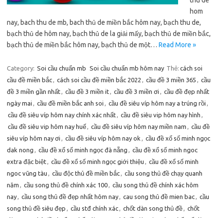
thu de
hom
nay, bach thu de mb, bach thủ de miền bắc hôm nay, bạch thu de,
bạch thủ de hôm nay, bạch thủ de la giải mấy, bạch thủ de miền bắc,
bạch thủ de miền bắc hôm nay, bạch thủ de một…
Read More »
Category:
Soi cầu chuẩn mb
Soi cầu chuẩn mb hôm nay
Thẻ:
cách soi
cầu đề miền bắc
,
cách soi cầu đề miền bắc 2022
,
cầu đề 3 miền 365
,
cầu
đề 3 miền gần nhất
,
cầu đề 3 miền it
,
cầu đề 3 miền ơi
,
cầu đề đẹp nhất
ngày mai
,
cầu đề miền bắc anh soi
,
cầu đề siêu víp hôm nay a trúng rồi
,
cầu đề siêu víp hôm nay chính xác nhất
,
cầu đề siêu vip hôm nay hình
,
cầu đề siêu vip hôm nay huế
,
cầu đề siêu víp hôm nay miền nam
,
cầu đề
siêu víp hôm nay ơi
,
cầu đề siêu víp hôm nay ok
,
cầu đề xổ số minh ngọc
dak nong
,
cầu đề xổ số minh ngọc đà nẵng
,
cầu đề xổ số minh ngoc
extra đặc biệt
,
cầu đề xổ số minh ngọc giới thiệu
,
cầu đề xổ số minh
ngoc vũng tàu
,
cầu độc thủ đề miền bắc
,
cầu song thủ đề chạy quanh
năm
,
cầu song thủ đề chính xác 100
,
cầu song thủ đề chính xác hôm
nay
,
cầu song thủ đề đẹp nhất hôm nay
,
cau song thủ đề mien bac
,
cầu
song thủ đề siêu đẹp
,
cầu stđ chính xác
,
chốt dàn song thủ đề
,
chốt