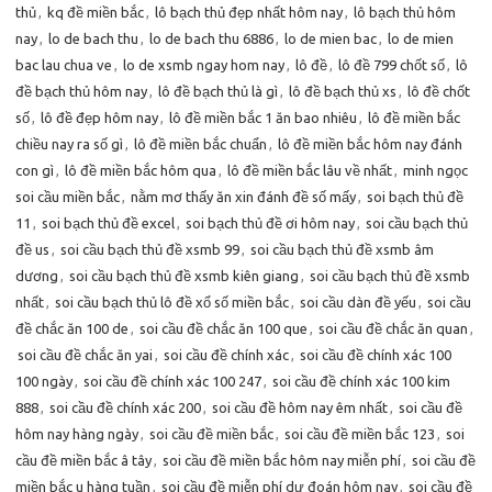
thủ
,
kq đề miền bắc
,
lô bạch thủ đẹp nhất hôm nay
,
lô bạch thủ hôm
nay
,
lo de bach thu
,
lo de bach thu 6886
,
lo de mien bac
,
lo de mien
bac lau chua ve
,
lo de xsmb ngay hom nay
,
lô đề
,
lô đề 799 chốt số
,
lô
đề bạch thủ hôm nay
,
lô đề bạch thủ là gì
,
lô đề bạch thủ xs
,
lô đề chốt
số
,
lô đề đẹp hôm nay
,
lô đề miền bắc 1 ăn bao nhiêu
,
lô đề miền bắc
chiều nay ra số gì
,
lô đề miền bắc chuẩn
,
lô đề miền bắc hôm nay đánh
con gì
,
lô đề miền bắc hôm qua
,
lô đề miền bắc lâu về nhất
,
minh ngọc
soi cầu miền bắc
,
nằm mơ thấy ăn xin đánh đề số mấy
,
soi bạch thủ đề
11
,
soi bạch thủ đề excel
,
soi bạch thủ đề ơi hôm nay
,
soi cầu bạch thủ
đề us
,
soi cầu bạch thủ đề xsmb 99
,
soi cầu bạch thủ đề xsmb âm
dương
,
soi cầu bạch thủ đề xsmb kiên giang
,
soi cầu bạch thủ đề xsmb
nhất
,
soi cầu bạch thủ lô đề xổ số miền bắc
,
soi cầu dàn đề yếu
,
soi cầu
đề chắc ăn 100 de
,
soi cầu đề chắc ăn 100 que
,
soi cầu đề chắc ăn quan
,
soi cầu đề chắc ăn yai
,
soi cầu đề chính xác
,
soi cầu đề chính xác 100
100 ngày
,
soi cầu đề chính xác 100 247
,
soi cầu đề chính xác 100 kim
888
,
soi cầu đề chính xác 200
,
soi cầu đề hôm nay êm nhất
,
soi cầu đề
hôm nay hàng ngày
,
soi cầu đề miền bắc
,
soi cầu đề miền bắc 123
,
soi
cầu đề miền bắc â tây
,
soi cầu đề miền bắc hôm nay miễn phí
,
soi cầu đề
miền bắc u hàng tuần
,
soi cầu đề miễn phí dự đoán hôm nay
,
soi cầu đề