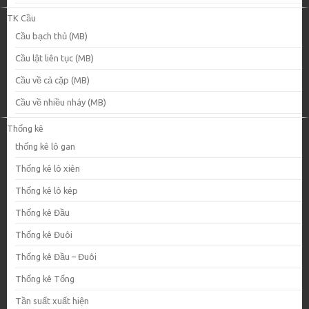
TK Cầu
Cầu bạch thủ (MB)
Cầu lật liên tục (MB)
Cầu về cả cặp (MB)
Cầu về nhiều nháy (MB)
Thống kê
thống kê lô gan
Thống kê lô xiên
Thống kê lô kép
Thống kê Đầu
Thống kê Đuôi
Thống kê Đầu – Đuôi
Thống kê Tổng
Tần suất xuất hiện