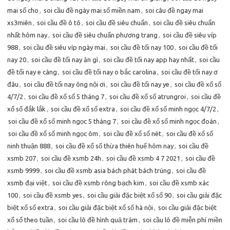
mai số cho
,
soi cầu đề ngày mai số miền nam
,
soi câu đề ngay mai
xs3miên
,
soi cầu đề ô tô
,
soi cầu đề siêu chuẩn
,
soi cầu đề siêu chuẩn
nhất hôm nay
,
soi cầu đề siêu chuẩn phương trang
,
soi cầu đề siêu víp
988
,
soi cầu đề siêu víp ngày mai
,
soi cầu đề tối nay 100
,
soi cầu đề tối
nay 20
,
soi cầu đề tối nay ăn gì
,
soi cầu đề tối nay app hay nhất
,
soi cầu
đề tối nay e càng
,
soi cầu đề tối nay o bắc carolina
,
soi cầu đề tối nay ơ
đâu
,
soi cầu đề tối nay ông nội ơi
,
soi cầu đề tối nay ye
,
soi cầu đề xổ số
4/7/2
,
soi cầu đề xổ số 5 tháng 7
,
soi cầu đề xổ số atrungroi
,
soi cầu đề
xổ số đắk lắk
,
soi cầu đề xổ số extra
,
soi cầu đề xổ số minh ngọc 4/7/2
,
soi cầu đề xổ số minh ngọc 5 tháng 7
,
soi cầu đề xổ số minh ngọc đoán
,
soi cầu đề xổ số minh ngọc ôm
,
soi cầu đề xổ số nét
,
soi cầu đề xổ số
ninh thuận 888
,
soi cầu đề xổ số thừa thiên huế hôm nay
,
soi cầu đề
xsmb 207
,
soi cầu đề xsmb 24h
,
soi cầu đề xsmb 4 7 2021
,
soi cầu đề
xsmb 9999
,
soi cầu đề xsmb asia bách phát bách trúng
,
soi cầu đề
xsmb đại việt
,
soi cầu đề xsmb rông bạch kim
,
soi cầu đề xsmb xác
100
,
soi cầu đề xsmb yes
,
soi cầu giải đặc biệt xổ số 90
,
soi cầu giải đặc
biệt xổ số extra
,
soi cầu giải đặc biệt xổ số hà nội
,
soi cầu giải đặc biệt
xổ số theo tuần
,
soi cầu lô đề hình quả trám
,
soi cầu lô đề miễn phí miền