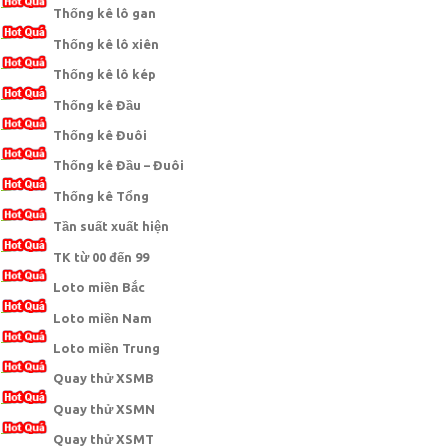
Thống kê lô gan
Thống kê lô xiên
Thống kê lô kép
Thống kê Đầu
Thống kê Đuôi
Thống kê Đầu – Đuôi
Thống kê Tổng
Tần suất xuất hiện
TK từ 00 đến 99
Loto miền Bắc
Loto miền Nam
Loto miền Trung
Quay thử XSMB
Quay thử XSMN
Quay thử XSMT