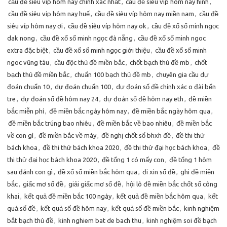
cầu đề siêu víp hôm nay chính xác nhất
,
cầu đề siêu vip hôm nay hình
,
cầu đề siêu vip hôm nay huế
,
cầu đề siêu víp hôm nay miền nam
,
cầu đề
siêu víp hôm nay ơi
,
cầu đề siêu víp hôm nay ok
,
cầu đề xổ số minh ngọc
dak nong
,
cầu đề xổ số minh ngọc đà nẵng
,
cầu đề xổ số minh ngoc
extra đặc biệt
,
cầu đề xổ số minh ngọc giới thiệu
,
cầu đề xổ số minh
ngoc vũng tàu
,
cầu độc thủ đề miền bắc
,
chốt bạch thủ đề mb
,
chốt
bạch thủ đề miền bắc
,
chuẩn 100 bạch thủ đề mb
,
chuyên gia cầu dự
đoán chuẩn 10
,
dự đoán chuẩn 100
,
dự đoán số đề chính xác o đài bến
tre
,
dự đoán số đề hôm nay 24
,
dự đoán số đề hôm nay eth
,
đề miền
bắc miễn phí
,
đề miền bắc ngày hôm nay
,
đề miền bắc ngày hôm qua
,
đề miền bắc trúng bao nhiêu
,
đề miền bắc về bao nhiêu
,
đề miền bắc
về con gì
,
đề miền bắc về máy
,
đề nghị chốt sổ bhxh đề
,
đề thi thử
bách khoa
,
đề thi thử bách khoa 2020
,
đề thi thử đại học bách khoa
,
đề
thi thử đại học bách khoa 2020
,
đề tổng 1 có mấy con
,
đề tổng 1 hôm
sau đánh con gì
,
đề xổ số miền bắc hôm qua
,
đi xin số đề
,
ghi đề miền
bắc
,
giấc mơ số đề
,
giải giấc mơ số đề
,
hội lô đề miền bắc chốt số công
khai
,
kết quả đề miền bắc 100 ngày
,
kết quả đề miền bắc hôm qua
,
kết
quả số đề
,
kết quả số đề hôm nay
,
kết quả số đề miền bắc
,
kinh nghiệm
bắt bạch thủ đề
,
kinh nghiem bat de bach thu
,
kinh nghiệm soi đề bạch