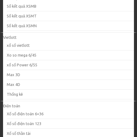
Sổ kết quả XSMB
Sổ kết quả XSMT
Sổ kết quả XSMN
Vietlott
xổ số vietlott
Xo so mega 6/45
xổ số Power 6/55
Max 3D
Max 4D
Thống kê
Điện toán
Xổ số điện toán 6×36
Xổ số điện toán 123
Xổ số thần tài