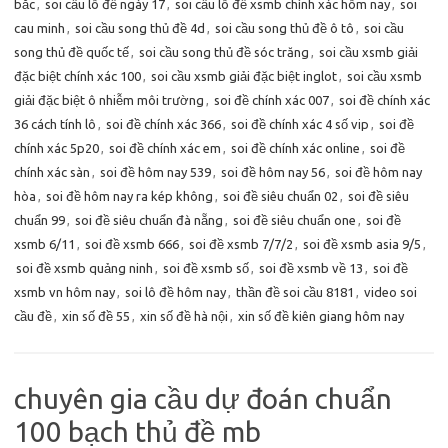
bắc
,
soi cầu lô đề ngày 17
,
soi cầu lô đề xsmb chính xác hôm nay
,
soi
cau minh
,
soi cầu song thủ đề 4d
,
soi cầu song thủ đề ô tô
,
soi cầu
song thủ đề quốc tế
,
soi cầu song thủ đề sóc trăng
,
soi cầu xsmb giải
đặc biệt chính xác 100
,
soi cầu xsmb giải đặc biệt inglot
,
soi cầu xsmb
giải đặc biệt ô nhiễm môi trường
,
soi đề chính xác 007
,
soi đề chính xác
36 cách tính lô
,
soi đề chính xác 366
,
soi đề chính xác 4 số vip
,
soi đề
chính xác 5p20
,
soi đề chính xác em
,
soi đề chính xác online
,
soi đề
chính xác sàn
,
soi đề hôm nay 539
,
soi đề hôm nay 56
,
soi đề hôm nay
hòa
,
soi đề hôm nay ra kép không
,
soi đề siêu chuẩn 02
,
soi đề siêu
chuẩn 99
,
soi đề siêu chuẩn đà nẵng
,
soi đề siêu chuẩn one
,
soi đề
xsmb 6/11
,
soi đề xsmb 666
,
soi đề xsmb 7/7/2
,
soi đề xsmb asia 9/5
,
soi đề xsmb quảng ninh
,
soi đề xsmb số
,
soi đề xsmb về 13
,
soi đề
xsmb vn hôm nay
,
soi lô đề hôm nay
,
thần đề soi cầu 8181
,
video soi
cầu đề
,
xin số đề 55
,
xin số đề hà nội
,
xin số đề kiên giang hôm nay
chuyên gia cầu dự đoán chuẩn
100 bạch thủ đề mb