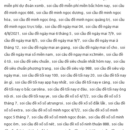
miễn phí dự đoán xsmb
,
soi cầu đề miễn phí miền bắc hôm nay
,
soi cầu
đề minh ngọc 666
,
soi cầu đề minh ngọc dương
,
soi cầu đề minh ngọc
hòa
,
soi cầu đề minh ngọc ông
,
soi cầu đề minh ngoc quảng trị
,
soi cầu
đề minh ngọc trực tiếp
,
soi cầu đề ngày mai 04
,
soi cầu đề ngày mai
4/8/2021
,
soi cầu đề ngày mai 6 tháng 5
,
soi cầu đề ngày mai 7/9
,
soi
cầu đề ngày mai 8/5
,
soi cầu đề ngày mai 9/7
,
soi cầu đề ngày mai ă
tháng 12
,
soi cầu đề ngày mai an giang
,
soi cầu đề ngày mai số cho
,
soi
cầu đề ngày mai số miền nam
,
soi câu đề ngay mai xs3miên
,
soi cầu đề
ô tô
,
soi cầu đề siêu chuẩn
,
soi cầu đề siêu chuẩn nhất hôm nay
,
soi cầu
đề siêu chuẩn phương trang
,
soi cầu đề siêu víp 988
,
soi cầu đề siêu víp
ngày mai
,
soi cầu đề tối nay 100
,
soi cầu đề tối nay 20
,
soi cầu đề tối nay
ăn gì
,
soi cầu đề tối nay app hay nhất
,
soi cầu đề tối nay e càng
,
soi cầu
đề tối nay o bắc carolina
,
soi cầu đề tối nay ơ đâu
,
soi cầu đề tối nay ông
nội ơi
,
soi cầu đề tối nay ye
,
soi cầu đề xổ số 4/7/2
,
soi cầu đề xổ số 5
tháng 7
,
soi cầu đề xổ số atrungroi
,
soi cầu đề xổ số đắk lắk
,
soi cầu đề
xổ số extra
,
soi cầu đề xổ số minh ngọc 4/7/2
,
soi cầu đề xổ số minh
ngọc 5 tháng 7
,
soi cầu đề xổ số minh ngọc đoán
,
soi cầu đề xổ số minh
ngọc ôm
,
soi cầu đề xổ số nét
,
soi cầu đề xổ số ninh thuận 888
,
soi cầu