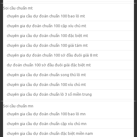
Soi cầu chuẩn mt
chuyên gia cầu dự đoán chuẩn 100 bao lô mt
chuyên gia dự đoán chuẩn 100 cặp xíu chủ mt
chuyên gia cầu dự đoán chuẩn 100 đặc biệt mt
chuyên gia cầu dự đoán chuẩn 100 giải tám mt
chuyên gia dự đoán chuẩn 100 sớ đầu đuôi giải 8 mt
dự đoán chuẩn 100 sớ đầu đuôi giải đặc biệt mt
chuyên gia cầu dự đoán chuẩn song thủ lô mt
chuyên gia cầu dự đoán chuẩn 100 xíu chủ mt
chuyên gia cầu dự đoán chuẩn lô 3 số miền trung
Soi cầu chuẩn mn
chuyên gia cầu dự đoán chuẩn 100 bao lô mn
chuyên gia cầu dự đoán chuẩn cặp xíu chủ mn
chuyên gia cầu dự đoán chuẩn đặc biệt miền nam