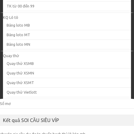
TK từ 00 đến 99
KQ Lô tô
Bảng loto MB
Bảng loto MT
Bảng loto MN
Quay thử
Quay thử XSMB
Quay thử XSMN
Quay thử XSMT
Quay thử Vietlott
Sổ mơ
Kết quả SOI CẦU SIÊU VÍP