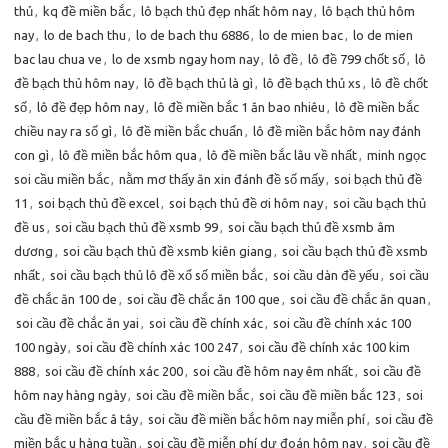
thủ
,
kq đề miền bắc
,
lô bạch thủ đẹp nhất hôm nay
,
lô bạch thủ hôm
nay
,
lo de bach thu
,
lo de bach thu 6886
,
lo de mien bac
,
lo de mien
bac lau chua ve
,
lo de xsmb ngay hom nay
,
lô đề
,
lô đề 799 chốt số
,
lô
đề bạch thủ hôm nay
,
lô đề bạch thủ là gì
,
lô đề bạch thủ xs
,
lô đề chốt
số
,
lô đề đẹp hôm nay
,
lô đề miền bắc 1 ăn bao nhiêu
,
lô đề miền bắc
chiều nay ra số gì
,
lô đề miền bắc chuẩn
,
lô đề miền bắc hôm nay đánh
con gì
,
lô đề miền bắc hôm qua
,
lô đề miền bắc lâu về nhất
,
minh ngọc
soi cầu miền bắc
,
nằm mơ thấy ăn xin đánh đề số mấy
,
soi bạch thủ đề
11
,
soi bạch thủ đề excel
,
soi bạch thủ đề ơi hôm nay
,
soi cầu bạch thủ
đề us
,
soi cầu bạch thủ đề xsmb 99
,
soi cầu bạch thủ đề xsmb âm
dương
,
soi cầu bạch thủ đề xsmb kiên giang
,
soi cầu bạch thủ đề xsmb
nhất
,
soi cầu bạch thủ lô đề xổ số miền bắc
,
soi cầu dàn đề yếu
,
soi cầu
đề chắc ăn 100 de
,
soi cầu đề chắc ăn 100 que
,
soi cầu đề chắc ăn quan
,
soi cầu đề chắc ăn yai
,
soi cầu đề chính xác
,
soi cầu đề chính xác 100
100 ngày
,
soi cầu đề chính xác 100 247
,
soi cầu đề chính xác 100 kim
888
,
soi cầu đề chính xác 200
,
soi cầu đề hôm nay êm nhất
,
soi cầu đề
hôm nay hàng ngày
,
soi cầu đề miền bắc
,
soi cầu đề miền bắc 123
,
soi
cầu đề miền bắc â tây
,
soi cầu đề miền bắc hôm nay miễn phí
,
soi cầu đề
miền bắc u hàng tuần
,
soi cầu đề miễn phí dự đoán hôm nay
,
soi cầu đề