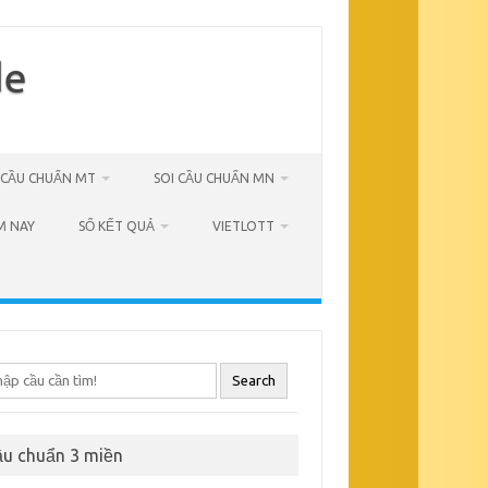
de
 CẦU CHUẨN MT
SOI CẦU CHUẨN MN
M NAY
SỔ KẾT QUẢ
VIETLOTT
Search
ầu chuẩn 3 miền