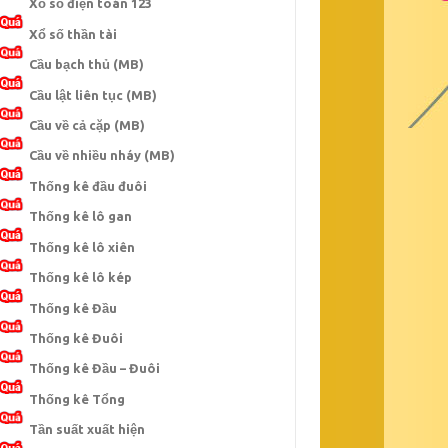
Xổ số điện toán 123
Xổ số thần tài
Cầu bạch thủ (MB)
Cầu lật liên tục (MB)
Cầu về cả cặp (MB)
Cầu về nhiều nháy (MB)
Thống kê đầu đuôi
Thống kê lô gan
Thống kê lô xiên
Thống kê lô kép
Thống kê Đầu
Thống kê Đuôi
Thống kê Đầu – Đuôi
Thống kê Tổng
Tần suất xuất hiện