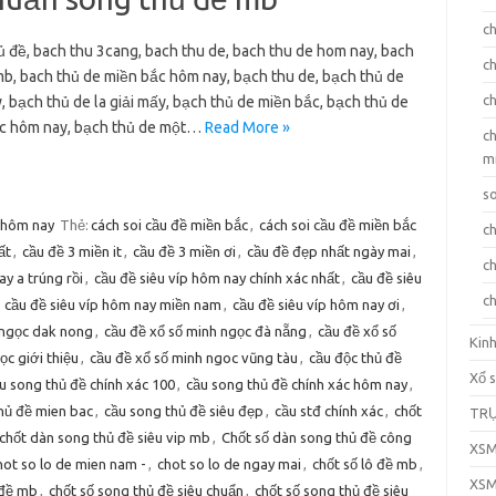
c
ủ đề, bach thu 3cang, bach thu de, bach thu de hom nay, bach
c
mb, bach thủ de miền bắc hôm nay, bạch thu de, bạch thủ de
c
 bạch thủ de la giải mấy, bạch thủ de miền bắc, bạch thủ de
c hôm nay, bạch thủ de một…
Read More »
c
m
so
 hôm nay
Thẻ:
cách soi cầu đề miền bắc
,
cách soi cầu đề miền bắc
c
ất
,
cầu đề 3 miền it
,
cầu đề 3 miền ơi
,
cầu đề đẹp nhất ngày mai
,
c
ay a trúng rồi
,
cầu đề siêu víp hôm nay chính xác nhất
,
cầu đề siêu
c
,
cầu đề siêu víp hôm nay miền nam
,
cầu đề siêu víp hôm nay ơi
,
 ngọc dak nong
,
cầu đề xổ số minh ngọc đà nẵng
,
cầu đề xổ số
Kin
ọc giới thiệu
,
cầu đề xổ số minh ngoc vũng tàu
,
cầu độc thủ đề
Xổ s
u song thủ đề chính xác 100
,
cầu song thủ đề chính xác hôm nay
,
hủ đề mien bac
,
cầu song thủ đề siêu đẹp
,
cầu stđ chính xác
,
chốt
TRỰ
chốt dàn song thủ đề siêu vip mb
,
Chốt số dàn song thủ đề công
XS
hot so lo de mien nam -
,
chot so lo de ngay mai
,
chốt số lô đề mb
,
XS
 đề mb
,
chốt số song thủ đề siêu chuẩn
,
chốt số song thủ đề siêu