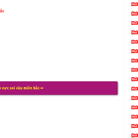
bắc
 vực soi cầu miền bắc ⇐