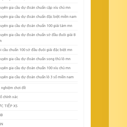
huyên gia cầu dự đoán chuẩn cặp xíu chủ mn
huyên gia cầu dự đoán chuẩn đặc biệt miền nam
huyên gia cầu dự đoán chuẩn 100 giải tám mn
huyên gia cầu dự đoán chuẩn sớ đầu đuôi giải 8
n
i cầu chuẩn 100 sớ đầu đuôi giải đặc biệt mn
huyên gia cầu dự đoán chuẩn song thủ lô mn
huyên gia cầu dự đoán chuẩn 100 xíu chủ mn
huyên gia cầu dự đoán chuẩn lô 3 số miền nam
h nghiệm chơi đề
ố chính xác
C TIẾP XS
MB
MN