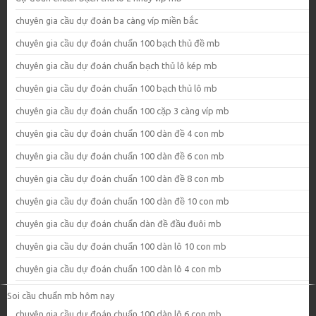
chuyên gia cầu dự đoán ba càng víp miền bắc
chuyên gia cầu dự đoán chuẩn 100 bạch thủ đề mb
chuyên gia cầu dự đoán chuẩn bạch thủ lô kép mb
chuyên gia cầu dự đoán chuẩn 100 bạch thủ lô mb
chuyên gia cầu dự đoán chuẩn 100 cặp 3 càng víp mb
chuyên gia cầu dự đoán chuẩn 100 dàn đề 4 con mb
chuyên gia cầu dự đoán chuẩn 100 dàn đề 6 con mb
chuyên gia cầu dự đoán chuẩn 100 dàn đề 8 con mb
chuyên gia cầu dự đoán chuẩn 100 dàn đề 10 con mb
chuyên gia cầu dự đoán chuẩn dàn đề đầu đuôi mb
chuyên gia cầu dự đoán chuẩn 100 dàn lô 10 con mb
chuyên gia cầu dự đoán chuẩn 100 dàn lô 4 con mb
Soi cầu chuẩn mb hôm nay
chuyên gia cầu dự đoán chuẩn 100 dàn lô 6 con mb