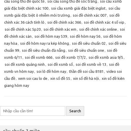
cầu song thủ đề quốc tế
,
soi cầu song thủ đề sóc trăng
,
soi cầu xsmb
giải đặc biệt chính xác 100
,
soi cầu xsmb giải đặc biệt inglot
,
soi cầu
xsmb giải đặc biệt ô nhiễm môi trường
,
soi đề chính xác 007
,
soi đề
chính xác 36 cách tính lô
,
soi đề chính xác 366
,
soi đề chính xác 4 số vip
,
soi đề chính xác 5p20
,
soi đề chính xác em
,
soi đề chính xác online
,
soi
đề chính xác sàn
,
soi đề hôm nay 539
,
soi đề hôm nay 56
,
soi đề hôm
nay hòa
,
soi đề hôm nay ra kép không
,
soi đề siêu chuẩn 02
,
soi đề siêu
chuẩn 99
,
soi đề siêu chuẩn đà nẵng
,
soi đề siêu chuẩn one
,
soi đề
xsmb 6/11
,
soi đề xsmb 666
,
soi đề xsmb 7/7/2
,
soi đề xsmb asia 9/5
,
soi đề xsmb quảng ninh
,
soi đề xsmb số
,
soi đề xsmb về 13
,
soi đề
xsmb vn hôm nay
,
soi lô đề hôm nay
,
thần đề soi cầu 8181
,
video soi
cầu đề
,
xem soi cau lo de
,
xin số đề 55
,
xin số đề hà nội
,
xin số đề kiên
giang hôm nay
Search