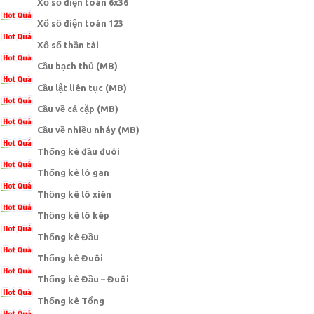
Xổ số điện toán 6x36
Xổ số điện toán 123
Xổ số thần tài
Cầu bạch thủ (MB)
Cầu lật liên tục (MB)
Cầu về cả cặp (MB)
Cầu về nhiều nháy (MB)
Thống kê đầu đuôi
Thống kê lô gan
Thống kê lô xiên
Thống kê lô kép
Thống kê Đầu
Thống kê Đuôi
Thống kê Đầu – Đuôi
Thống kê Tổng