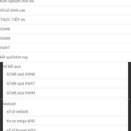
Kinh nghiệm chơi đề
Xổ số chính xác
TRỰC TIẾP XS
XSMB
XSMN
XSMT
kết quả hôm nay
Sổ kết quả
Sổ kết quả XSMB
Sổ kết quả XSMT
Sổ kết quả XSMN
Vietlott
xổ số vietlott
Xo so mega 6/45
xổ số Power 6/55