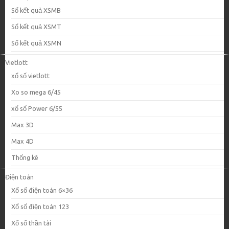
Sổ kết quả XSMB
Sổ kết quả XSMT
Sổ kết quả XSMN
Vietlott
xổ số vietlott
Xo so mega 6/45
xổ số Power 6/55
Max 3D
Max 4D
Thống kê
Điện toán
Xổ số điện toán 6×36
Xổ số điện toán 123
Xổ số thần tài