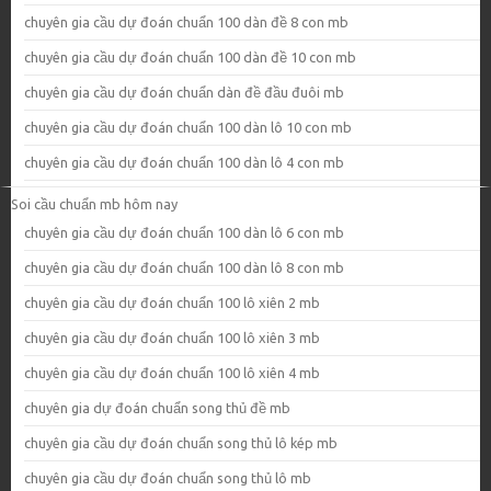
chuyên gia cầu dự đoán chuẩn 100 dàn đề 8 con mb
chuyên gia cầu dự đoán chuẩn 100 dàn đề 10 con mb
chuyên gia cầu dự đoán chuẩn dàn đề đầu đuôi mb
chuyên gia cầu dự đoán chuẩn 100 dàn lô 10 con mb
chuyên gia cầu dự đoán chuẩn 100 dàn lô 4 con mb
Soi cầu chuẩn mb hôm nay
chuyên gia cầu dự đoán chuẩn 100 dàn lô 6 con mb
chuyên gia cầu dự đoán chuẩn 100 dàn lô 8 con mb
chuyên gia cầu dự đoán chuẩn 100 lô xiên 2 mb
chuyên gia cầu dự đoán chuẩn 100 lô xiên 3 mb
chuyên gia cầu dự đoán chuẩn 100 lô xiên 4 mb
chuyên gia dự đoán chuẩn song thủ đề mb
chuyên gia cầu dự đoán chuẩn song thủ lô kép mb
chuyên gia cầu dự đoán chuẩn song thủ lô mb