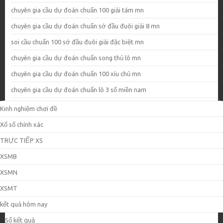
chuyên gia cầu dự đoán chuẩn 100 giải tám mn
chuyên gia cầu dự đoán chuẩn sớ đầu đuôi giải 8 mn
soi cầu chuẩn 100 sớ đầu đuôi giải đặc biệt mn
chuyên gia cầu dự đoán chuẩn song thủ lô mn
chuyên gia cầu dự đoán chuẩn 100 xíu chủ mn
chuyên gia cầu dự đoán chuẩn lô 3 số miền nam
Kinh nghiệm chơi đề
Xổ số chính xác
TRỰC TIẾP XS
XSMB
XSMN
XSMT
kết quả hôm nay
Sổ kết quả