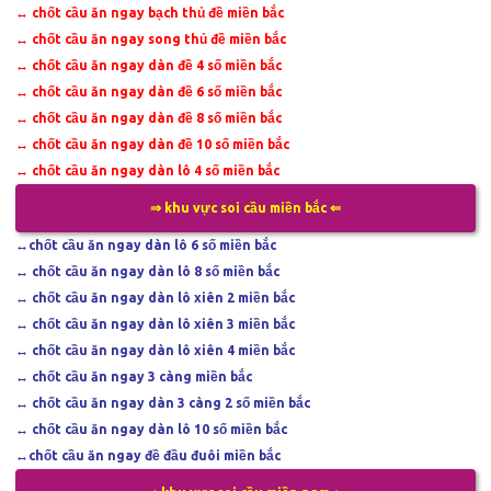
↔
chốt cầu ăn ngay bạch thủ đề miền bắc
↔
chốt cầu ăn ngay song thủ đề miền bắc
↔
chốt cầu ăn ngay dàn đề 4 số miền bắc
↔
chốt cầu ăn ngay dàn đề 6 số miền bắc
↔
chốt cầu ăn ngay dàn đề 8 số miền bắc
↔
chốt cầu ăn ngay dàn đề 10 số miền bắc
↔
chốt cầu ăn ngay dàn lô 4 số miền bắc
⇒ khu vực soi cầu miền bắc ⇐
↔
chốt cầu ăn ngay dàn lô 6 số miền bắc
↔
chốt cầu ăn ngay dàn lô 8 số miền bắc
↔
chốt cầu ăn ngay dàn lô xiên 2 miền bắc
↔
chốt cầu ăn ngay dàn lô xiên 3 miền bắc
↔
chốt cầu ăn ngay dàn lô xiên 4 miền bắc
↔
chốt cầu ăn ngay 3 càng miền bắc
↔
chốt cầu ăn ngay dàn 3 càng 2 số miền bắc
↔
chốt cầu ăn ngay dàn lô 10 số miền bắc
↔
chốt cầu ăn ngay đề đầu đuôi miền bắc