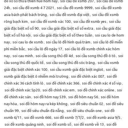
đề xổ số thừa thiên huế hôm nay
,
soi cầu đề xsmb 207
,
soi cầu đề xsmb
24h
,
soi cầu đề xsmb 4 7 2021
,
soi cầu đề xsmb 9999
,
soi cầu đề xsmb
asia bách phát bách trúng
,
soi cầu đề xsmb đại việt
,
soi cầu đề xsmb
rông bạch kim
,
soi cầu đề xsmb xác 100
,
soi cầu đề xsmb yes
,
soi cầu
giải đặc biệt xổ số 90
,
soi cầu giải đặc biệt xổ số extra
,
soi cầu giải đặc
biệt xổ số hà nội
,
soi cầu giải đặc biệt xổ số theo tuần
,
soi cau lo de hom
nay
,
soi cau lo de xsmb
,
soi cầu lô đề hình quả trám
,
soi cầu lô đề miễn
phí miền bắc
,
soi cầu lô đề ngày 17
,
soi cầu lô đề xsmb chính xác hôm
nay
,
soi cau minh
,
soi cầu song thủ đề 4d
,
soi cầu song thủ đề ô tô
,
soi
cầu song thủ đề quốc tế
,
soi cầu song thủ đề sóc trăng
,
soi cầu xsmb
giải đặc biệt chính xác 100
,
soi cầu xsmb giải đặc biệt inglot
,
soi cầu
xsmb giải đặc biệt ô nhiễm môi trường
,
soi đề chính xác 007
,
soi đề
chính xác 36 cách tính lô
,
soi đề chính xác 366
,
soi đề chính xác 4 số vip
,
soi đề chính xác 5p20
,
soi đề chính xác em
,
soi đề chính xác online
,
soi
đề chính xác sàn
,
soi đề hôm nay 539
,
soi đề hôm nay 56
,
soi đề hôm
nay hòa
,
soi đề hôm nay ra kép không
,
soi đề siêu chuẩn 02
,
soi đề siêu
chuẩn 99
,
soi đề siêu chuẩn đà nẵng
,
soi đề siêu chuẩn one
,
soi đề
xsmb 6/11
,
soi đề xsmb 666
,
soi đề xsmb 7/7/2
,
soi đề xsmb asia 9/5
,
soi đề xsmb quảng ninh
,
soi đề xsmb số
,
soi đề xsmb về 13
,
soi đề