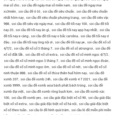
mai số cho
,
soi cầu đề ngày mai số miền nam
,
soi câu đề ngay mai
xs3miên
,
soi cầu đề ô tô
,
soi cầu đề siêu chuẩn
,
soi cầu đề siêu chuẩn
nhất hôm nay
,
soi cầu đề siêu chuẩn phương trang
,
soi cầu đề siêu víp
988
,
soi cầu đề siêu víp ngày mai
,
soi cầu đề tối nay 100
,
soi cầu đề tối
nay 20
,
soi cầu đề tối nay ăn gì
,
soi cầu đề tối nay app hay nhất
,
soi cầu
đề tối nay e càng
,
soi cầu đề tối nay o bắc carolina
,
soi cầu đề tối nay ơ
đâu
,
soi cầu đề tối nay ông nội ơi
,
soi cầu đề tối nay ye
,
soi cầu đề xổ số
4/7/2
,
soi cầu đề xổ số 5 tháng 7
,
soi cầu đề xổ số atrungroi
,
soi cầu đề
xổ số đắk lắk
,
soi cầu đề xổ số extra
,
soi cầu đề xổ số minh ngọc 4/7/2
,
soi cầu đề xổ số minh ngọc 5 tháng 7
,
soi cầu đề xổ số minh ngọc đoán
,
soi cầu đề xổ số minh ngọc ôm
,
soi cầu đề xổ số nét
,
soi cầu đề xổ số
ninh thuận 888
,
soi cầu đề xổ số thừa thiên huế hôm nay
,
soi cầu đề
xsmb 207
,
soi cầu đề xsmb 24h
,
soi cầu đề xsmb 4 7 2021
,
soi cầu đề
xsmb 9999
,
soi cầu đề xsmb asia bách phát bách trúng
,
soi cầu đề
xsmb đại việt
,
soi cầu đề xsmb rông bạch kim
,
soi cầu đề xsmb xác
100
,
soi cầu đề xsmb yes
,
soi cầu giải đặc biệt xổ số 90
,
soi cầu giải đặc
biệt xổ số extra
,
soi cầu giải đặc biệt xổ số hà nội
,
soi cầu giải đặc biệt
xổ số theo tuần
,
soi cầu lô đề hình quả trám
,
soi cầu lô đề miễn phí miền