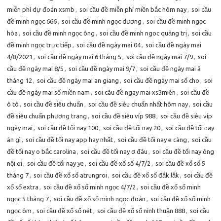
miễn phí dự đoán xsmb
,
soi cầu đề miễn phí miền bắc hôm nay
,
soi cầu
đề minh ngọc 666
,
soi cầu đề minh ngọc dương
,
soi cầu đề minh ngọc
hòa
,
soi cầu đề minh ngọc ông
,
soi cầu đề minh ngoc quảng trị
,
soi cầu
đề minh ngọc trực tiếp
,
soi cầu đề ngày mai 04
,
soi cầu đề ngày mai
4/8/2021
,
soi cầu đề ngày mai 6 tháng 5
,
soi cầu đề ngày mai 7/9
,
soi
cầu đề ngày mai 8/5
,
soi cầu đề ngày mai 9/7
,
soi cầu đề ngày mai ă
tháng 12
,
soi cầu đề ngày mai an giang
,
soi cầu đề ngày mai số cho
,
soi
cầu đề ngày mai số miền nam
,
soi câu đề ngay mai xs3miên
,
soi cầu đề
ô tô
,
soi cầu đề siêu chuẩn
,
soi cầu đề siêu chuẩn nhất hôm nay
,
soi cầu
đề siêu chuẩn phương trang
,
soi cầu đề siêu víp 988
,
soi cầu đề siêu víp
ngày mai
,
soi cầu đề tối nay 100
,
soi cầu đề tối nay 20
,
soi cầu đề tối nay
ăn gì
,
soi cầu đề tối nay app hay nhất
,
soi cầu đề tối nay e càng
,
soi cầu
đề tối nay o bắc carolina
,
soi cầu đề tối nay ơ đâu
,
soi cầu đề tối nay ông
nội ơi
,
soi cầu đề tối nay ye
,
soi cầu đề xổ số 4/7/2
,
soi cầu đề xổ số 5
tháng 7
,
soi cầu đề xổ số atrungroi
,
soi cầu đề xổ số đắk lắk
,
soi cầu đề
xổ số extra
,
soi cầu đề xổ số minh ngọc 4/7/2
,
soi cầu đề xổ số minh
ngọc 5 tháng 7
,
soi cầu đề xổ số minh ngọc đoán
,
soi cầu đề xổ số minh
ngọc ôm
,
soi cầu đề xổ số nét
,
soi cầu đề xổ số ninh thuận 888
,
soi cầu