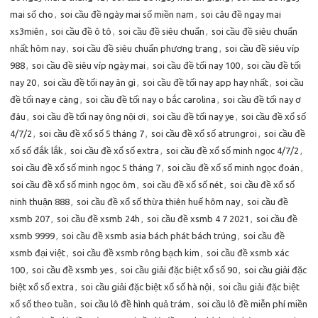
mai số cho
,
soi cầu đề ngày mai số miền nam
,
soi câu đề ngay mai
xs3miên
,
soi cầu đề ô tô
,
soi cầu đề siêu chuẩn
,
soi cầu đề siêu chuẩn
nhất hôm nay
,
soi cầu đề siêu chuẩn phương trang
,
soi cầu đề siêu víp
988
,
soi cầu đề siêu víp ngày mai
,
soi cầu đề tối nay 100
,
soi cầu đề tối
nay 20
,
soi cầu đề tối nay ăn gì
,
soi cầu đề tối nay app hay nhất
,
soi cầu
đề tối nay e càng
,
soi cầu đề tối nay o bắc carolina
,
soi cầu đề tối nay ơ
đâu
,
soi cầu đề tối nay ông nội ơi
,
soi cầu đề tối nay ye
,
soi cầu đề xổ số
4/7/2
,
soi cầu đề xổ số 5 tháng 7
,
soi cầu đề xổ số atrungroi
,
soi cầu đề
xổ số đắk lắk
,
soi cầu đề xổ số extra
,
soi cầu đề xổ số minh ngọc 4/7/2
,
soi cầu đề xổ số minh ngọc 5 tháng 7
,
soi cầu đề xổ số minh ngọc đoán
,
soi cầu đề xổ số minh ngọc ôm
,
soi cầu đề xổ số nét
,
soi cầu đề xổ số
ninh thuận 888
,
soi cầu đề xổ số thừa thiên huế hôm nay
,
soi cầu đề
xsmb 207
,
soi cầu đề xsmb 24h
,
soi cầu đề xsmb 4 7 2021
,
soi cầu đề
xsmb 9999
,
soi cầu đề xsmb asia bách phát bách trúng
,
soi cầu đề
xsmb đại việt
,
soi cầu đề xsmb rông bạch kim
,
soi cầu đề xsmb xác
100
,
soi cầu đề xsmb yes
,
soi cầu giải đặc biệt xổ số 90
,
soi cầu giải đặc
biệt xổ số extra
,
soi cầu giải đặc biệt xổ số hà nội
,
soi cầu giải đặc biệt
xổ số theo tuần
,
soi cầu lô đề hình quả trám
,
soi cầu lô đề miễn phí miền