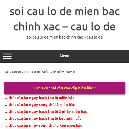
Skip
to
soi cau lo de mien bac
content
chinh xac – cau lo de
soi cau lo de mien bac chinh xac – cau lo de
Menu
TAG ARCHIVES:
CẦU ĐỀ SIÊU VÍP HÔM NAY ƠI
» khu vực soi cầu cao cấp miền bắc «
↔
chốt cầu ăn ngay bạch thủ lô miền bắc
↔
chốt cầu ăn ngay song thủ lô miền bắc
↔
chốt cầu ăn ngay bạch thủ lô 2 nháy miền bắc
↔
chốt cầu ăn ngay bạch thủ lô kép miền bắc
↔
chốt cầu ăn ngay song thủ lô kép miền bắc