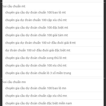
Soi cầu chuẩn mt
chuyên gia cầu dự đoán chuẩn 100 bao lô mt
chuyên gia dự đoán chuẩn 100 cặp xíu chủ mt
chuyên gia cầu dự đoán chuẩn 100 đặc biệt mt
chuyên gia cầu dự đoán chuẩn 100 giải tám mt
chuyên gia dự đoán chuẩn 100 sớ đầu đuôi giải 8 mt
dự đoán chuẩn 100 sớ đầu đuôi giải đặc biệt mt
chuyên gia cầu dự đoán chuẩn song thủ lô mt
chuyên gia cầu dự đoán chuẩn 100 xíu chủ mt
chuyên gia cầu dự đoán chuẩn lô 3 số miền trung
Soi cầu chuẩn mn
chuyên gia cầu dự đoán chuẩn 100 bao lô mn
chuyên gia cầu dự đoán chuẩn cặp xíu chủ mn
chuyên gia cầu dự đoán chuẩn đặc biệt miền nam