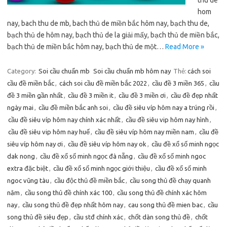
thu de
hom
nay, bach thu de mb, bach thủ de miền bắc hôm nay, bạch thu de,
bạch thủ de hôm nay, bạch thủ de la giải mấy, bạch thủ de miền bắc,
bạch thủ de miền bắc hôm nay, bạch thủ de một…
Read More »
Category:
Soi cầu chuẩn mb
Soi cầu chuẩn mb hôm nay
Thẻ:
cách soi
cầu đề miền bắc
,
cách soi cầu đề miền bắc 2022
,
cầu đề 3 miền 365
,
cầu
đề 3 miền gần nhất
,
cầu đề 3 miền it
,
cầu đề 3 miền ơi
,
cầu đề đẹp nhất
ngày mai
,
cầu đề miền bắc anh soi
,
cầu đề siêu víp hôm nay a trúng rồi
,
cầu đề siêu víp hôm nay chính xác nhất
,
cầu đề siêu vip hôm nay hình
,
cầu đề siêu vip hôm nay huế
,
cầu đề siêu víp hôm nay miền nam
,
cầu đề
siêu víp hôm nay ơi
,
cầu đề siêu víp hôm nay ok
,
cầu đề xổ số minh ngọc
dak nong
,
cầu đề xổ số minh ngọc đà nẵng
,
cầu đề xổ số minh ngoc
extra đặc biệt
,
cầu đề xổ số minh ngọc giới thiệu
,
cầu đề xổ số minh
ngoc vũng tàu
,
cầu độc thủ đề miền bắc
,
cầu song thủ đề chạy quanh
năm
,
cầu song thủ đề chính xác 100
,
cầu song thủ đề chính xác hôm
nay
,
cầu song thủ đề đẹp nhất hôm nay
,
cau song thủ đề mien bac
,
cầu
song thủ đề siêu đẹp
,
cầu stđ chính xác
,
chốt dàn song thủ đề
,
chốt