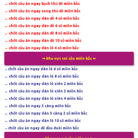
↔
chốt cầu ăn ngay bạch thủ đề miền bắc
↔
chốt cầu ăn ngay song thủ đề miền bắc
↔
chốt cầu ăn ngay dàn đề 4 số miền bắc
↔
chốt cầu ăn ngay dàn đề 6 số miền bắc
↔
chốt cầu ăn ngay dàn đề 8 số miền bắc
↔
chốt cầu ăn ngay dàn đề 10 số miền bắc
↔
chốt cầu ăn ngay dàn lô 4 số miền bắc
⇒ khu vực soi cầu miền bắc ⇐
↔
chốt cầu ăn ngay dàn lô 6 số miền bắc
↔
chốt cầu ăn ngay dàn lô 8 số miền bắc
↔
chốt cầu ăn ngay dàn lô xiên 2 miền bắc
↔
chốt cầu ăn ngay dàn lô xiên 3 miền bắc
↔
chốt cầu ăn ngay dàn lô xiên 4 miền bắc
↔
chốt cầu ăn ngay 3 càng miền bắc
↔
chốt cầu ăn ngay dàn 3 càng 2 số miền bắc
↔
chốt cầu ăn ngay dàn lô 10 số miền bắc
↔
chốt cầu ăn ngay đề đầu đuôi miền bắc