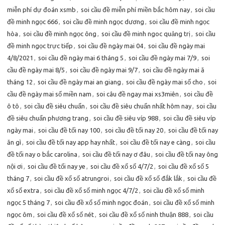
miễn phí dự đoán xsmb
,
soi cầu đề miễn phí miền bắc hôm nay
,
soi cầu
đề minh ngọc 666
,
soi cầu đề minh ngọc dương
,
soi cầu đề minh ngọc
hòa
,
soi cầu đề minh ngọc ông
,
soi cầu đề minh ngoc quảng trị
,
soi cầu
đề minh ngọc trực tiếp
,
soi cầu đề ngày mai 04
,
soi cầu đề ngày mai
4/8/2021
,
soi cầu đề ngày mai 6 tháng 5
,
soi cầu đề ngày mai 7/9
,
soi
cầu đề ngày mai 8/5
,
soi cầu đề ngày mai 9/7
,
soi cầu đề ngày mai ă
tháng 12
,
soi cầu đề ngày mai an giang
,
soi cầu đề ngày mai số cho
,
soi
cầu đề ngày mai số miền nam
,
soi câu đề ngay mai xs3miên
,
soi cầu đề
ô tô
,
soi cầu đề siêu chuẩn
,
soi cầu đề siêu chuẩn nhất hôm nay
,
soi cầu
đề siêu chuẩn phương trang
,
soi cầu đề siêu víp 988
,
soi cầu đề siêu víp
ngày mai
,
soi cầu đề tối nay 100
,
soi cầu đề tối nay 20
,
soi cầu đề tối nay
ăn gì
,
soi cầu đề tối nay app hay nhất
,
soi cầu đề tối nay e càng
,
soi cầu
đề tối nay o bắc carolina
,
soi cầu đề tối nay ơ đâu
,
soi cầu đề tối nay ông
nội ơi
,
soi cầu đề tối nay ye
,
soi cầu đề xổ số 4/7/2
,
soi cầu đề xổ số 5
tháng 7
,
soi cầu đề xổ số atrungroi
,
soi cầu đề xổ số đắk lắk
,
soi cầu đề
xổ số extra
,
soi cầu đề xổ số minh ngọc 4/7/2
,
soi cầu đề xổ số minh
ngọc 5 tháng 7
,
soi cầu đề xổ số minh ngọc đoán
,
soi cầu đề xổ số minh
ngọc ôm
,
soi cầu đề xổ số nét
,
soi cầu đề xổ số ninh thuận 888
,
soi cầu