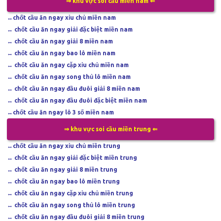
⇒ khu vực soi cầu miền nam ⇐
↔
chốt cầu ăn ngay xỉu chủ miền nam
↔
chốt cầu ăn ngay giải đặc biệt miền nam
↔
chốt cầu ăn ngay giải 8 miền nam
↔
chốt cầu ăn ngay bao lô miền nam
↔
chốt cầu ăn ngay cặp xỉu chủ miền nam
↔
chốt cầu ăn ngay song thủ lô miền nam
↔
chốt cầu ăn ngay đầu đuôi giải 8 miền nam
↔
chốt cầu ăn ngay đầu đuôi đặc biệt miền nam
↔
chốt cầu ăn ngay lô 3 số miền nam
⇒ khu vực soi cầu miền trung ⇐
↔
chốt cầu ăn ngay xỉu chủ miền trung
↔
chốt cầu ăn ngay giải đặc biệt miền trung
↔
chốt cầu ăn ngay giải 8 miền trung
↔
chốt cầu ăn ngay bao lô miền trung
↔
chốt cầu ăn ngay cặp xỉu chủ miền trung
↔
chốt cầu ăn ngay song thủ lô miền trung
↔
chốt cầu ăn ngay đầu đuôi giải 8 miền trung