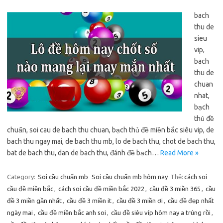
bach
thu de
sieu
vip,
bach
thu de
chuan
nhat,
bạch
thủ đề
chuẩn, soi cau de bach thu chuan, bạch thủ đề miền bắc siêu vip, de
bach thu ngay mai, de bach thu mb, lo de bach thu, chot de bach thu,
bat de bach thu, dan de bach thu, đánh đề bạch…
Read More »
Category:
Soi cầu chuẩn mb
Soi cầu chuẩn mb hôm nay
Thẻ:
cách soi
cầu đề miền bắc
,
cách soi cầu đề miền bắc 2022
,
cầu đề 3 miền 365
,
cầu
đề 3 miền gần nhất
,
cầu đề 3 miền it
,
cầu đề 3 miền ơi
,
cầu đề đẹp nhất
ngày mai
,
cầu đề miền bắc anh soi
,
cầu đề siêu víp hôm nay a trúng rồi
,