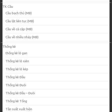
TK Cầu
Cầu bạch thủ (MB)
Cầu lật liên tục (MB)
Cầu về cả cặp (MB)
Cầu về nhiều nháy (MB)
Thống kê
thống kê lô gan
Thống kê lô xiên
Thống kê lô kép
Thống kê Đầu
Thống kê Đuôi
Thống kê Đầu – Đuôi
Thống kê Tổng
Tần suất xuất hiện