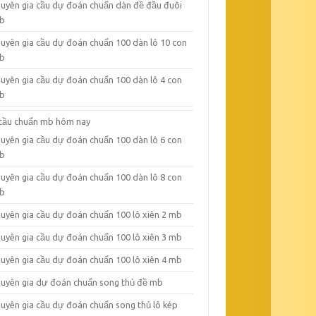
huyên gia cầu dự đoán chuẩn dàn đề đầu đuôi
b
huyên gia cầu dự đoán chuẩn 100 dàn lô 10 con
b
huyên gia cầu dự đoán chuẩn 100 dàn lô 4 con
b
 cầu chuẩn mb hôm nay
huyên gia cầu dự đoán chuẩn 100 dàn lô 6 con
b
huyên gia cầu dự đoán chuẩn 100 dàn lô 8 con
b
huyên gia cầu dự đoán chuẩn 100 lô xiên 2 mb
huyên gia cầu dự đoán chuẩn 100 lô xiên 3 mb
huyên gia cầu dự đoán chuẩn 100 lô xiên 4 mb
huyên gia dự đoán chuẩn song thủ đề mb
huyên gia cầu dự đoán chuẩn song thủ lô kép