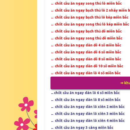
↔
chốt cầu ăn ngay song thủ lô miền bắc
↔
chốt cầu ăn ngay bạch thủ lô 2 nháy miền 
↔
chốt cầu ăn ngay bạch thủ lô kép miền bắc
↔
chốt cầu ăn ngay song thủ lô kép miền bắc
↔
chốt cầu ăn ngay bạch thủ đề miền bắc
↔
chốt cầu ăn ngay song thủ đề miền bắc
↔
chốt cầu ăn ngay dàn đề 4 số miền bắc
↔
chốt cầu ăn ngay dàn đề 6 số miền bắc
↔
chốt cầu ăn ngay dàn đề 8 số miền bắc
↔
chốt cầu ăn ngay dàn đề 10 số miền bắc
↔
chốt cầu ăn ngay dàn lô 4 số miền bắc
⇒ khu
↔
chốt cầu ăn ngay dàn lô 6 số miền bắc
↔
chốt cầu ăn ngay dàn lô 8 số miền bắc
↔
chốt cầu ăn ngay dàn lô xiên 2 miền bắc
↔
chốt cầu ăn ngay dàn lô xiên 3 miền bắc
↔
chốt cầu ăn ngay dàn lô xiên 4 miền bắc
↔
chốt cầu ăn ngay 3 càng miền bắc