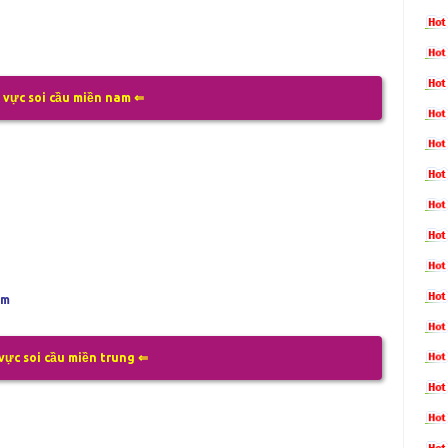
 vực soi cầu miền nam ⇐
am
vực soi cầu miền trung ⇐