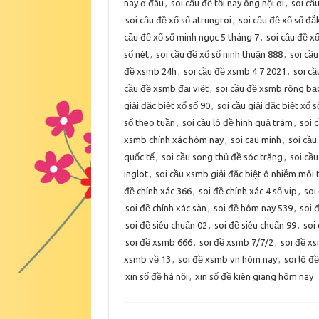
nay ơ đâu
,
soi cầu đề tối nay ông nội ơi
,
soi cầu
soi cầu đề xổ số atrungroi
,
soi cầu đề xổ số đắ
cầu đề xổ số minh ngọc 5 tháng 7
,
soi cầu đề x
số nét
,
soi cầu đề xổ số ninh thuận 888
,
soi cầ
đề xsmb 24h
,
soi cầu đề xsmb 4 7 2021
,
soi c
cầu đề xsmb đại việt
,
soi cầu đề xsmb rông bạ
giải đặc biệt xổ số 90
,
soi cầu giải đặc biệt xổ s
số theo tuần
,
soi cầu lô đề hình quả trám
,
soi 
xsmb chính xác hôm nay
,
soi cau minh
,
soi cầu
quốc tế
,
soi cầu song thủ đề sóc trăng
,
soi cầu
inglot
,
soi cầu xsmb giải đặc biệt ô nhiễm môi
đề chính xác 366
,
soi đề chính xác 4 số vip
,
soi
soi đề chính xác sàn
,
soi đề hôm nay 539
,
soi 
soi đề siêu chuẩn 02
,
soi đề siêu chuẩn 99
,
soi
soi đề xsmb 666
,
soi đề xsmb 7/7/2
,
soi đề xs
xsmb về 13
,
soi đề xsmb vn hôm nay
,
soi lô đ
xin số đề hà nội
,
xin số đề kiên giang hôm nay