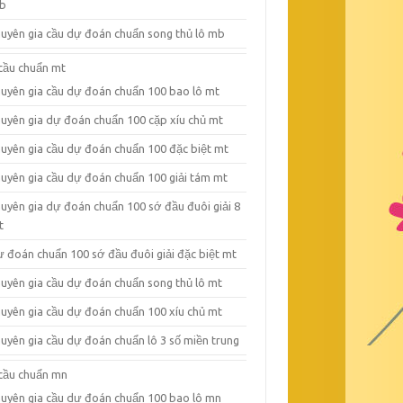
b
huyên gia cầu dự đoán chuẩn song thủ lô mb
 cầu chuẩn mt
huyên gia cầu dự đoán chuẩn 100 bao lô mt
huyên gia dự đoán chuẩn 100 cặp xíu chủ mt
huyên gia cầu dự đoán chuẩn 100 đặc biệt mt
huyên gia cầu dự đoán chuẩn 100 giải tám mt
huyên gia dự đoán chuẩn 100 sớ đầu đuôi giải 8
t
ự đoán chuẩn 100 sớ đầu đuôi giải đặc biệt mt
huyên gia cầu dự đoán chuẩn song thủ lô mt
huyên gia cầu dự đoán chuẩn 100 xíu chủ mt
huyên gia cầu dự đoán chuẩn lô 3 số miền trung
 cầu chuẩn mn
huyên gia cầu dự đoán chuẩn 100 bao lô mn