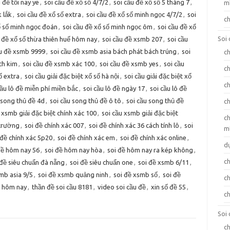
 đề tối nay ye
,
soi cầu đề xổ số 4/7/2
,
soi cầu đề xổ số 5 tháng 7
,
m
k lắk
,
soi cầu đề xổ số extra
,
soi cầu đề xổ số minh ngọc 4/7/2
,
soi
c
ổ số minh ngọc đoán
,
soi cầu đề xổ số minh ngọc ôm
,
soi cầu đề xổ
Soi
u đề xổ số thừa thiên huế hôm nay
,
soi cầu đề xsmb 207
,
soi cầu
ầu đề xsmb 9999
,
soi cầu đề xsmb asia bách phát bách trúng
,
soi
c
ch kim
,
soi cầu đề xsmb xác 100
,
soi cầu đề xsmb yes
,
soi cầu
c
ố extra
,
soi cầu giải đặc biệt xổ số hà nội
,
soi cầu giải đặc biệt xổ
c
cầu lô đề miễn phí miền bắc
,
soi cầu lô đề ngày 17
,
soi cầu lô đề
 song thủ đề 4d
,
soi cầu song thủ đề ô tô
,
soi cầu song thủ đề
c
 xsmb giải đặc biệt chính xác 100
,
soi cầu xsmb giải đặc biệt
c
 trường
,
soi đề chính xác 007
,
soi đề chính xác 36 cách tính lô
,
soi
m
 đề chính xác 5p20
,
soi đề chính xác em
,
soi đề chính xác online
,
d
đề hôm nay 56
,
soi đề hôm nay hòa
,
soi đề hôm nay ra kép không
,
c
 đề siêu chuẩn đà nẵng
,
soi đề siêu chuẩn one
,
soi đề xsmb 6/11
,
mb asia 9/5
,
soi đề xsmb quảng ninh
,
soi đề xsmb số
,
soi đề
c
ề hôm nay
,
thần đề soi cầu 8181
,
video soi cầu đề
,
xin số đề 55
,
c
Soi
c