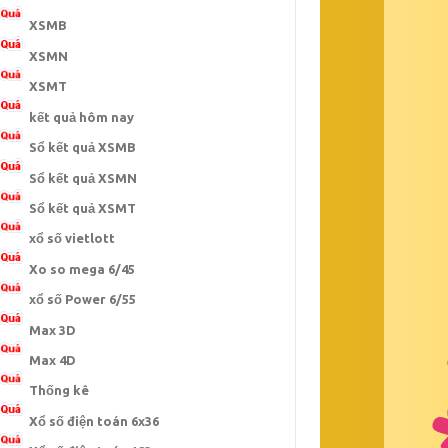
XSMB
XSMN
XSMT
kết quả hôm nay
Sổ kết quả XSMB
Sổ kết quả XSMN
Sổ kết quả XSMT
xổ số vietlott
Xo so mega 6/45
xổ số Power 6/55
Max 3D
Max 4D
Thống kê
Xổ số điện toán 6x36