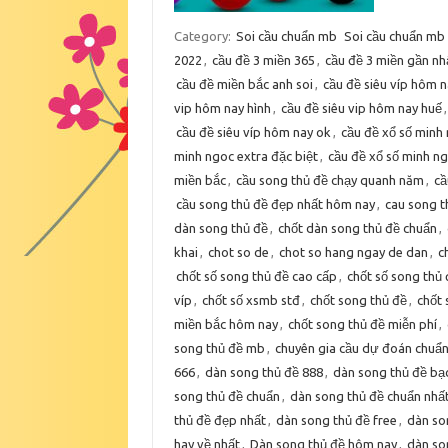
Category:
Soi cầu chuẩn mb
Soi cầu chuẩn mb
2022
,
cầu đề 3 miền 365
,
cầu đề 3 miền gần nh
cầu đề miền bắc anh soi
,
cầu đề siêu víp hôm n
vip hôm nay hình
,
cầu đề siêu vip hôm nay huế
cầu đề siêu víp hôm nay ok
,
cầu đề xổ số minh
minh ngoc extra đặc biệt
,
cầu đề xổ số minh ng
miền bắc
,
cầu song thủ đề chạy quanh năm
,
cầ
cầu song thủ đề đẹp nhất hôm nay
,
cau song t
dàn song thủ đề
,
chốt dàn song thủ đề chuẩn
,
khai
,
chot so de
,
chot so hang ngay de dan
,
c
chốt số song thủ đề cao cấp
,
chốt số song thủ
víp
,
chốt số xsmb stđ
,
chốt song thủ đề
,
chốt 
miền bắc hôm nay
,
chốt song thủ đề miễn phí
,
song thủ đề mb
,
chuyên gia cầu dự đoán chuẩn
666
,
dàn song thủ đề 888
,
dàn song thủ đề bạ
song thủ đề chuẩn
,
dàn song thủ đề chuẩn nhấ
thủ đề đẹp nhất
,
dàn song thủ đề free
,
dàn so
hay về nhất
,
Dàn song thủ đề hôm nay
,
dàn so