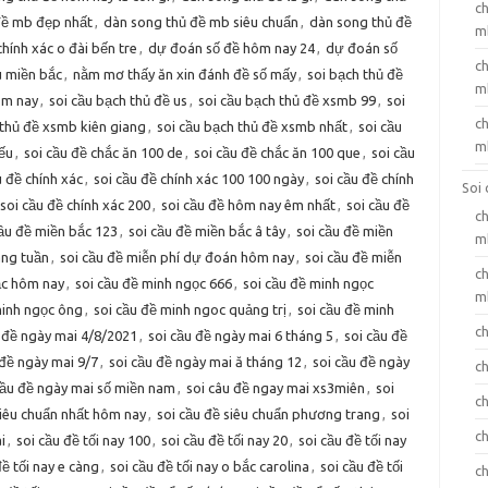
c
đề mb đẹp nhất
,
dàn song thủ đề mb siêu chuẩn
,
dàn song thủ đề
m
hính xác o đài bến tre
,
dự đoán số đề hôm nay 24
,
dự đoán số
c
u miền bắc
,
nằm mơ thấy ăn xin đánh đề số mấy
,
soi bạch thủ đề
m
ôm nay
,
soi cầu bạch thủ đề us
,
soi cầu bạch thủ đề xsmb 99
,
soi
c
 thủ đề xsmb kiên giang
,
soi cầu bạch thủ đề xsmb nhất
,
soi cầu
m
ếu
,
soi cầu đề chắc ăn 100 de
,
soi cầu đề chắc ăn 100 que
,
soi cầu
u đề chính xác
,
soi cầu đề chính xác 100 100 ngày
,
soi cầu đề chính
Soi
soi cầu đề chính xác 200
,
soi cầu đề hôm nay êm nhất
,
soi cầu đề
c
cầu đề miền bắc 123
,
soi cầu đề miền bắc â tây
,
soi cầu đề miền
m
àng tuần
,
soi cầu đề miễn phí dự đoán hôm nay
,
soi cầu đề miễn
c
ắc hôm nay
,
soi cầu đề minh ngọc 666
,
soi cầu đề minh ngọc
m
minh ngọc ông
,
soi cầu đề minh ngoc quảng trị
,
soi cầu đề minh
c
 đề ngày mai 4/8/2021
,
soi cầu đề ngày mai 6 tháng 5
,
soi cầu đề
 đề ngày mai 9/7
,
soi cầu đề ngày mai ă tháng 12
,
soi cầu đề ngày
c
cầu đề ngày mai số miền nam
,
soi câu đề ngay mai xs3miên
,
soi
c
siêu chuẩn nhất hôm nay
,
soi cầu đề siêu chuẩn phương trang
,
soi
c
i
,
soi cầu đề tối nay 100
,
soi cầu đề tối nay 20
,
soi cầu đề tối nay
đề tối nay e càng
,
soi cầu đề tối nay o bắc carolina
,
soi cầu đề tối
c