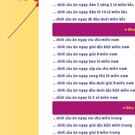
↔
chốt cầu ăn ngay dàn 3 càng 2 số miền bắc
↔
chốt cầu ăn ngay dàn lô 10 số miền bắc
↔
chốt cầu ăn ngay đề đầu đuôi miền bắc
⇒ khu
↔
chốt cầu ăn ngay xỉu chủ miền nam
↔
chốt cầu ăn ngay giải đặc biệt miền nam
↔
chốt cầu ăn ngay giải 8 miền nam
↔
chốt cầu ăn ngay bao lô miền nam
↔
chốt cầu ăn ngay cặp xỉu chủ miền nam
↔
chốt cầu ăn ngay song thủ lô miền nam
↔
chốt cầu ăn ngay đầu đuôi giải 8 miền nam
↔
chốt cầu ăn ngay đầu đuôi đặc biệt miền n
↔
chốt cầu ăn ngay lô 3 số miền nam
⇒ khu 
↔
chốt cầu ăn ngay xỉu chủ miền trung
↔
chốt cầu ăn ngay giải đặc biệt miền trung
↔
chốt cầu ăn ngay giải 8 miền trung