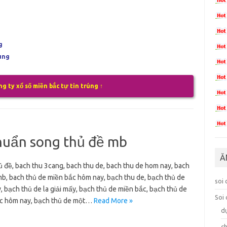
g
rung
g ty xổ số miền bắc tự tin trúng ↑
huẩn song thủ đề mb
Ă
ủ đề, bach thu 3cang, bach thu de, bach thu de hom nay, bach
mb, bach thủ de miền bắc hôm nay, bạch thu de, bạch thủ de
soi 
 bạch thủ de la giải mấy, bạch thủ de miền bắc, bạch thủ de
Soi
c hôm nay, bạch thủ de một…
Read More »
d
c