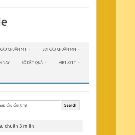
de
 CẦU CHUẨN MT
SOI CẦU CHUẨN MN
M NAY
SỔ KẾT QUẢ
VIETLOTT
Search
ầu chuẩn 3 miền