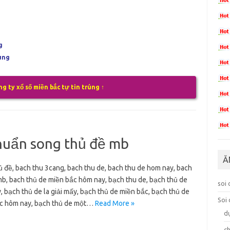
g
rung
g ty xổ số miền bắc tự tin trúng ↑
huẩn song thủ đề mb
Ă
ủ đề, bach thu 3cang, bach thu de, bach thu de hom nay, bach
mb, bach thủ de miền bắc hôm nay, bạch thu de, bạch thủ de
soi 
 bạch thủ de la giải mấy, bạch thủ de miền bắc, bạch thủ de
Soi
c hôm nay, bạch thủ de một…
Read More »
d
c