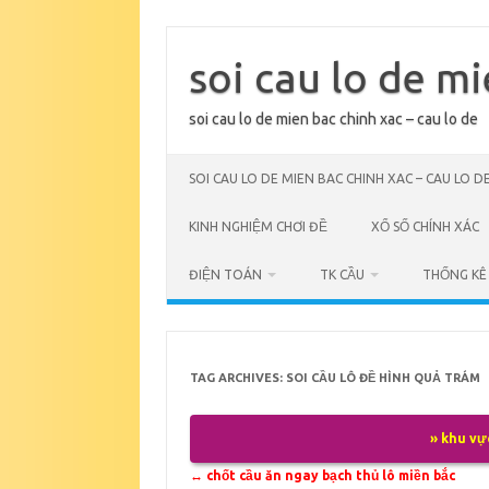
Skip
to
content
soi cau lo de mi
soi cau lo de mien bac chinh xac – cau lo de
SOI CAU LO DE MIEN BAC CHINH XAC – CAU LO D
KINH NGHIỆM CHƠI ĐỀ
XỔ SỐ CHÍNH XÁC
ĐIỆN TOÁN
TK CẦU
THỐNG KÊ
TAG ARCHIVES:
SOI CẦU LÔ ĐỀ HÌNH QUẢ TRÁM
» khu vực
↔
chốt cầu ăn ngay bạch thủ lô miền bắc