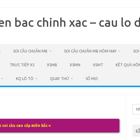
en bac chinh xac – cau lo 
E
SOI CẦU CHUẨN MB
SOI CẦU CHUẨN MB HÔM NAY
SOI
TRỰC TIẾP XS
XSMB
XSMN
XSMT
KẾT QUẢ HÔ
KQ LÔ TÔ
QUAY THỬ
SỔ MƠ
 soi cầu cao cấp miền bắc «
c