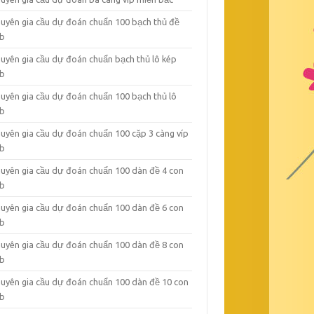
huyên gia cầu dự đoán chuẩn 100 bạch thủ đề
b
huyên gia cầu dự đoán chuẩn bạch thủ lô kép
b
huyên gia cầu dự đoán chuẩn 100 bạch thủ lô
b
huyên gia cầu dự đoán chuẩn 100 cặp 3 càng víp
b
huyên gia cầu dự đoán chuẩn 100 dàn đề 4 con
b
huyên gia cầu dự đoán chuẩn 100 dàn đề 6 con
b
huyên gia cầu dự đoán chuẩn 100 dàn đề 8 con
b
huyên gia cầu dự đoán chuẩn 100 dàn đề 10 con
b