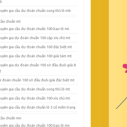
b
huyên gia cầu dự đoán chuẩn song thủ lô mb
 cầu chuẩn mt
huyên gia cầu dự đoán chuẩn 100 bao lô mt
huyên gia dự đoán chuẩn 100 cặp xíu chủ mt
huyên gia cầu dự đoán chuẩn 100 đặc biệt mt
huyên gia cầu dự đoán chuẩn 100 giải tám mt
huyên gia dự đoán chuẩn 100 sớ đầu đuôi giải 8
t
ự đoán chuẩn 100 sớ đầu đuôi giải đặc biệt mt
huyên gia cầu dự đoán chuẩn song thủ lô mt
huyên gia cầu dự đoán chuẩn 100 xíu chủ mt
huyên gia cầu dự đoán chuẩn lô 3 số miền trung
 cầu chuẩn mn
huyên gia cầu dự đoán chuẩn 100 bao lô mn