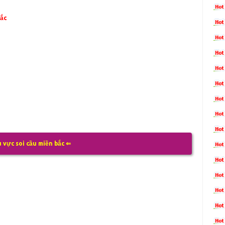
bắc
 vực soi cầu miền bắc ⇐