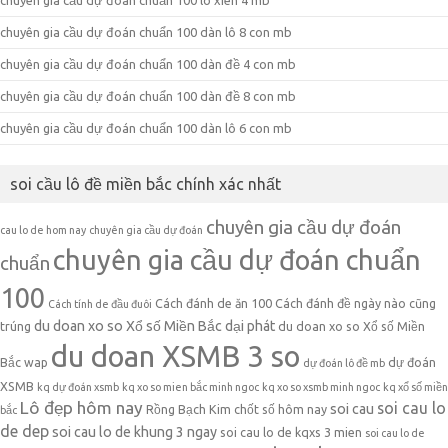
chuyên gia cầu dự đoán chuẩn 100 lô xiên 4 mb
chuyên gia cầu dự đoán chuẩn 100 dàn lô 8 con mb
chuyên gia cầu dự đoán chuẩn 100 dàn đề 4 con mb
chuyên gia cầu dự đoán chuẩn 100 dàn đề 8 con mb
chuyên gia cầu dự đoán chuẩn 100 dàn lô 6 con mb
soi cầu lô đề miền bắc chính xác nhất
chuyên gia cầu dự đoán
cau lo de hom nay
chuyên gia cầu dự đoán
chuyên gia cầu dự đoán chuẩn
chuẩn
100
Cách đánh de ăn 100
Cách đánh đề ngày nào cũng
Cách tính de đầu đuôi
du doan xo so Xổ số Miền Bắc dại phát
trúng
du doan xo so Xổ số Miền
du doan XSMB 3 so
Bắc wap
dự đoán
dự đoán lô đề mb
XSMB
kq dự đoán xsmb
kq xo so mien bắc minh ngoc
kq xo so xsmb minh ngoc
kq xổ số miền
Lô đẹp hôm nay
soi cau lo
soi cau
Rồng Bạch Kim chốt số hôm nay
bắc
de dep
soi cau lo de khung 3 ngay
soi cau lo de kqxs 3 mien
soi cau lo de