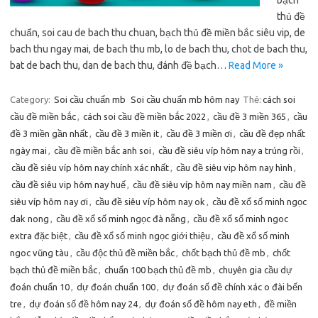
bạch
thủ đề
chuẩn, soi cau de bach thu chuan, bạch thủ đề miền bắc siêu vip, de
bach thu ngay mai, de bach thu mb, lo de bach thu, chot de bach thu,
bat de bach thu, dan de bach thu, đánh đề bạch…
Read More »
Category:
Soi cầu chuẩn mb
Soi cầu chuẩn mb hôm nay
Thẻ:
cách soi
cầu đề miền bắc
,
cách soi cầu đề miền bắc 2022
,
cầu đề 3 miền 365
,
cầu
đề 3 miền gần nhất
,
cầu đề 3 miền it
,
cầu đề 3 miền ơi
,
cầu đề đẹp nhất
ngày mai
,
cầu đề miền bắc anh soi
,
cầu đề siêu víp hôm nay a trúng rồi
,
cầu đề siêu víp hôm nay chính xác nhất
,
cầu đề siêu vip hôm nay hình
,
cầu đề siêu vip hôm nay huế
,
cầu đề siêu víp hôm nay miền nam
,
cầu đề
siêu víp hôm nay ơi
,
cầu đề siêu víp hôm nay ok
,
cầu đề xổ số minh ngọc
dak nong
,
cầu đề xổ số minh ngọc đà nẵng
,
cầu đề xổ số minh ngoc
extra đặc biệt
,
cầu đề xổ số minh ngọc giới thiệu
,
cầu đề xổ số minh
ngoc vũng tàu
,
cầu độc thủ đề miền bắc
,
chốt bạch thủ đề mb
,
chốt
bạch thủ đề miền bắc
,
chuẩn 100 bạch thủ đề mb
,
chuyên gia cầu dự
đoán chuẩn 10
,
dự đoán chuẩn 100
,
dự đoán số đề chính xác o đài bến
tre
,
dự đoán số đề hôm nay 24
,
dự đoán số đề hôm nay eth
,
đề miền