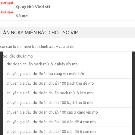
Quay thử Vietlott
Sổ mơ
ĂN NGAY MIỀN BẮC CHỐT SỐ VIP
soi cau lo de mien bac chinh xac – cau lo de
Soi cầu chuẩn mb
dự đoán chuẩn bạch thủ lô 2 nháy víp mb
chuyên gia cầu dự đoán ba càng víp miền bắc
chuyên gia cầu dự đoán chuẩn 100 bạch thủ đề mb
chuyên gia cầu dự đoán chuẩn bạch thủ lô kép mb
chuyên gia cầu dự đoán chuẩn 100 bạch thủ lô mb
chuyên gia cầu dự đoán chuẩn 100 cặp 3 càng víp mb
chuyên gia cầu dự đoán chuẩn 100 dàn đề 4 con mb
chuyên gia cầu dự đoán chuẩn 100 dàn đề 6 con mb