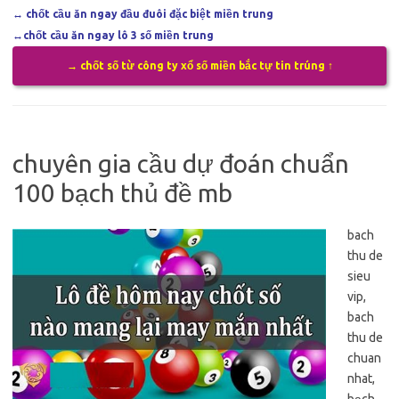
↔
chốt cầu ăn ngay đầu đuôi đặc biệt miền trung
↔
chốt cầu ăn ngay lô 3 số miền trung
→ chốt số từ công ty xổ số miền bắc tự tin trúng ↑
chuyên gia cầu dự đoán chuẩn
100 bạch thủ đề mb
bach
thu de
sieu
vip,
bach
thu de
chuan
nhat,