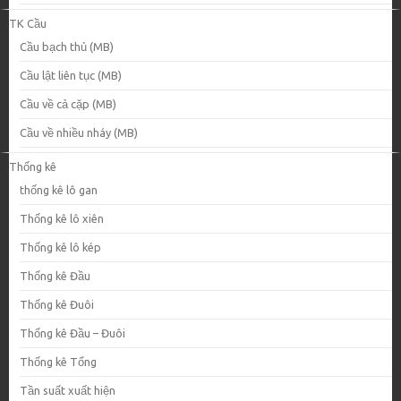
TK Cầu
Cầu bạch thủ (MB)
Cầu lật liên tục (MB)
Cầu về cả cặp (MB)
Cầu về nhiều nháy (MB)
Thống kê
thống kê lô gan
Thống kê lô xiên
Thống kê lô kép
Thống kê Đầu
Thống kê Đuôi
Thống kê Đầu – Đuôi
Thống kê Tổng
Tần suất xuất hiện