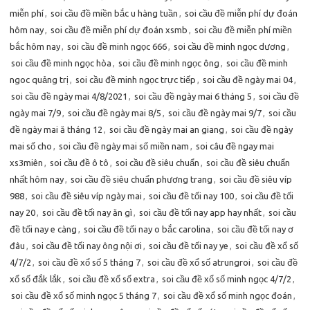
miễn phí
,
soi cầu đề miền bắc u hàng tuần
,
soi cầu đề miễn phí dự đoán
hôm nay
,
soi cầu đề miễn phí dự đoán xsmb
,
soi cầu đề miễn phí miền
bắc hôm nay
,
soi cầu đề minh ngọc 666
,
soi cầu đề minh ngọc dương
,
soi cầu đề minh ngọc hòa
,
soi cầu đề minh ngọc ông
,
soi cầu đề minh
ngoc quảng trị
,
soi cầu đề minh ngọc trực tiếp
,
soi cầu đề ngày mai 04
,
soi cầu đề ngày mai 4/8/2021
,
soi cầu đề ngày mai 6 tháng 5
,
soi cầu đề
ngày mai 7/9
,
soi cầu đề ngày mai 8/5
,
soi cầu đề ngày mai 9/7
,
soi cầu
đề ngày mai ă tháng 12
,
soi cầu đề ngày mai an giang
,
soi cầu đề ngày
mai số cho
,
soi cầu đề ngày mai số miền nam
,
soi câu đề ngay mai
xs3miên
,
soi cầu đề ô tô
,
soi cầu đề siêu chuẩn
,
soi cầu đề siêu chuẩn
nhất hôm nay
,
soi cầu đề siêu chuẩn phương trang
,
soi cầu đề siêu víp
988
,
soi cầu đề siêu víp ngày mai
,
soi cầu đề tối nay 100
,
soi cầu đề tối
nay 20
,
soi cầu đề tối nay ăn gì
,
soi cầu đề tối nay app hay nhất
,
soi cầu
đề tối nay e càng
,
soi cầu đề tối nay o bắc carolina
,
soi cầu đề tối nay ơ
đâu
,
soi cầu đề tối nay ông nội ơi
,
soi cầu đề tối nay ye
,
soi cầu đề xổ số
4/7/2
,
soi cầu đề xổ số 5 tháng 7
,
soi cầu đề xổ số atrungroi
,
soi cầu đề
xổ số đắk lắk
,
soi cầu đề xổ số extra
,
soi cầu đề xổ số minh ngọc 4/7/2
,
soi cầu đề xổ số minh ngọc 5 tháng 7
,
soi cầu đề xổ số minh ngọc đoán
,