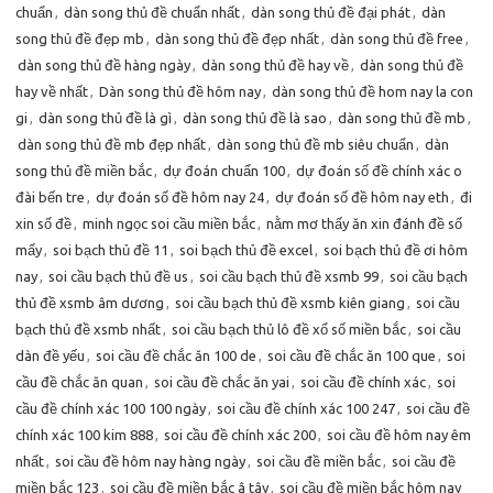
chuẩn
,
dàn song thủ đề chuẩn nhất
,
dàn song thủ đề đại phát
,
dàn
song thủ đề đẹp mb
,
dàn song thủ đề đẹp nhất
,
dàn song thủ đề free
,
dàn song thủ đề hàng ngày
,
dàn song thủ đề hay về
,
dàn song thủ đề
hay về nhất
,
Dàn song thủ đề hôm nay
,
dàn song thủ đề hom nay la con
gi
,
dàn song thủ đề là gì
,
dàn song thủ đề là sao
,
dàn song thủ đề mb
,
dàn song thủ đề mb đẹp nhất
,
dàn song thủ đề mb siêu chuẩn
,
dàn
song thủ đề miền bắc
,
dự đoán chuẩn 100
,
dự đoán số đề chính xác o
đài bến tre
,
dự đoán số đề hôm nay 24
,
dự đoán số đề hôm nay eth
,
đi
xin số đề
,
minh ngọc soi cầu miền bắc
,
nằm mơ thấy ăn xin đánh đề số
mấy
,
soi bạch thủ đề 11
,
soi bạch thủ đề excel
,
soi bạch thủ đề ơi hôm
nay
,
soi cầu bạch thủ đề us
,
soi cầu bạch thủ đề xsmb 99
,
soi cầu bạch
thủ đề xsmb âm dương
,
soi cầu bạch thủ đề xsmb kiên giang
,
soi cầu
bạch thủ đề xsmb nhất
,
soi cầu bạch thủ lô đề xổ số miền bắc
,
soi cầu
dàn đề yếu
,
soi cầu đề chắc ăn 100 de
,
soi cầu đề chắc ăn 100 que
,
soi
cầu đề chắc ăn quan
,
soi cầu đề chắc ăn yai
,
soi cầu đề chính xác
,
soi
cầu đề chính xác 100 100 ngày
,
soi cầu đề chính xác 100 247
,
soi cầu đề
chính xác 100 kim 888
,
soi cầu đề chính xác 200
,
soi cầu đề hôm nay êm
nhất
,
soi cầu đề hôm nay hàng ngày
,
soi cầu đề miền bắc
,
soi cầu đề
miền bắc 123
,
soi cầu đề miền bắc â tây
,
soi cầu đề miền bắc hôm nay