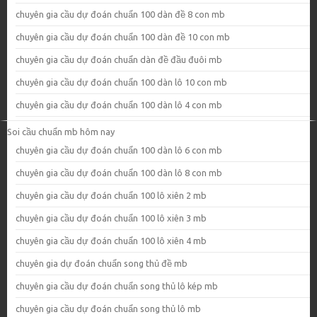
chuyên gia cầu dự đoán chuẩn 100 dàn đề 8 con mb
chuyên gia cầu dự đoán chuẩn 100 dàn đề 10 con mb
chuyên gia cầu dự đoán chuẩn dàn đề đầu đuôi mb
chuyên gia cầu dự đoán chuẩn 100 dàn lô 10 con mb
chuyên gia cầu dự đoán chuẩn 100 dàn lô 4 con mb
Soi cầu chuẩn mb hôm nay
chuyên gia cầu dự đoán chuẩn 100 dàn lô 6 con mb
chuyên gia cầu dự đoán chuẩn 100 dàn lô 8 con mb
chuyên gia cầu dự đoán chuẩn 100 lô xiên 2 mb
chuyên gia cầu dự đoán chuẩn 100 lô xiên 3 mb
chuyên gia cầu dự đoán chuẩn 100 lô xiên 4 mb
chuyên gia dự đoán chuẩn song thủ đề mb
chuyên gia cầu dự đoán chuẩn song thủ lô kép mb
chuyên gia cầu dự đoán chuẩn song thủ lô mb