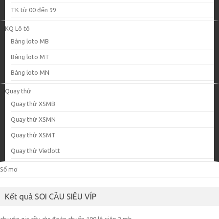
TK từ 00 đến 99
KQ Lô tô
Bảng loto MB
Bảng loto MT
Bảng loto MN
Quay thử
Quay thử XSMB
Quay thử XSMN
Quay thử XSMT
Quay thử Vietlott
Sổ mơ
Kết quả SOI CẦU SIÊU VÍP