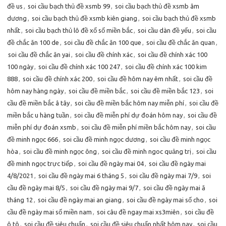
đề us
,
soi cầu bạch thủ đề xsmb 99
,
soi cầu bạch thủ đề xsmb âm
dương
,
soi cầu bạch thủ đề xsmb kiên giang
,
soi cầu bạch thủ đề xsmb
nhất
,
soi cầu bạch thủ lô đề xổ số miền bắc
,
soi cầu dàn đề yếu
,
soi cầu
đề chắc ăn 100 de
,
soi cầu đề chắc ăn 100 que
,
soi cầu đề chắc ăn quan
,
soi cầu đề chắc ăn yai
,
soi cầu đề chính xác
,
soi cầu đề chính xác 100
100 ngày
,
soi cầu đề chính xác 100 247
,
soi cầu đề chính xác 100 kim
888
,
soi cầu đề chính xác 200
,
soi cầu đề hôm nay êm nhất
,
soi cầu đề
hôm nay hàng ngày
,
soi cầu đề miền bắc
,
soi cầu đề miền bắc 123
,
soi
cầu đề miền bắc â tây
,
soi cầu đề miền bắc hôm nay miễn phí
,
soi cầu đề
miền bắc u hàng tuần
,
soi cầu đề miễn phí dự đoán hôm nay
,
soi cầu đề
miễn phí dự đoán xsmb
,
soi cầu đề miễn phí miền bắc hôm nay
,
soi cầu
đề minh ngọc 666
,
soi cầu đề minh ngọc dương
,
soi cầu đề minh ngọc
hòa
,
soi cầu đề minh ngọc ông
,
soi cầu đề minh ngoc quảng trị
,
soi cầu
đề minh ngọc trực tiếp
,
soi cầu đề ngày mai 04
,
soi cầu đề ngày mai
4/8/2021
,
soi cầu đề ngày mai 6 tháng 5
,
soi cầu đề ngày mai 7/9
,
soi
cầu đề ngày mai 8/5
,
soi cầu đề ngày mai 9/7
,
soi cầu đề ngày mai ă
tháng 12
,
soi cầu đề ngày mai an giang
,
soi cầu đề ngày mai số cho
,
soi
cầu đề ngày mai số miền nam
,
soi câu đề ngay mai xs3miên
,
soi cầu đề
ô tô
,
soi cầu đề siêu chuẩn
,
soi cầu đề siêu chuẩn nhất hôm nay
,
soi cầu