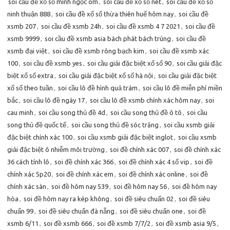
soi cầu đề xổ số minh ngọc ôm
,
soi cầu đề xổ số nét
,
soi cầu đề xổ số
ninh thuận 888
,
soi cầu đề xổ số thừa thiên huế hôm nay
,
soi cầu đề
xsmb 207
,
soi cầu đề xsmb 24h
,
soi cầu đề xsmb 4 7 2021
,
soi cầu đề
xsmb 9999
,
soi cầu đề xsmb asia bách phát bách trúng
,
soi cầu đề
xsmb đại việt
,
soi cầu đề xsmb rông bạch kim
,
soi cầu đề xsmb xác
100
,
soi cầu đề xsmb yes
,
soi cầu giải đặc biệt xổ số 90
,
soi cầu giải đặc
biệt xổ số extra
,
soi cầu giải đặc biệt xổ số hà nội
,
soi cầu giải đặc biệt
xổ số theo tuần
,
soi cầu lô đề hình quả trám
,
soi cầu lô đề miễn phí miền
bắc
,
soi cầu lô đề ngày 17
,
soi cầu lô đề xsmb chính xác hôm nay
,
soi
cau minh
,
soi cầu song thủ đề 4d
,
soi cầu song thủ đề ô tô
,
soi cầu
song thủ đề quốc tế
,
soi cầu song thủ đề sóc trăng
,
soi cầu xsmb giải
đặc biệt chính xác 100
,
soi cầu xsmb giải đặc biệt inglot
,
soi cầu xsmb
giải đặc biệt ô nhiễm môi trường
,
soi đề chính xác 007
,
soi đề chính xác
36 cách tính lô
,
soi đề chính xác 366
,
soi đề chính xác 4 số vip
,
soi đề
chính xác 5p20
,
soi đề chính xác em
,
soi đề chính xác online
,
soi đề
chính xác sàn
,
soi đề hôm nay 539
,
soi đề hôm nay 56
,
soi đề hôm nay
hòa
,
soi đề hôm nay ra kép không
,
soi đề siêu chuẩn 02
,
soi đề siêu
chuẩn 99
,
soi đề siêu chuẩn đà nẵng
,
soi đề siêu chuẩn one
,
soi đề
xsmb 6/11
,
soi đề xsmb 666
,
soi đề xsmb 7/7/2
,
soi đề xsmb asia 9/5
,