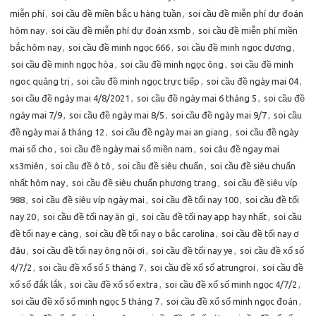
miễn phí
,
soi cầu đề miền bắc u hàng tuần
,
soi cầu đề miễn phí dự đoán
hôm nay
,
soi cầu đề miễn phí dự đoán xsmb
,
soi cầu đề miễn phí miền
bắc hôm nay
,
soi cầu đề minh ngọc 666
,
soi cầu đề minh ngọc dương
,
soi cầu đề minh ngọc hòa
,
soi cầu đề minh ngọc ông
,
soi cầu đề minh
ngoc quảng trị
,
soi cầu đề minh ngọc trực tiếp
,
soi cầu đề ngày mai 04
,
soi cầu đề ngày mai 4/8/2021
,
soi cầu đề ngày mai 6 tháng 5
,
soi cầu đề
ngày mai 7/9
,
soi cầu đề ngày mai 8/5
,
soi cầu đề ngày mai 9/7
,
soi cầu
đề ngày mai ă tháng 12
,
soi cầu đề ngày mai an giang
,
soi cầu đề ngày
mai số cho
,
soi cầu đề ngày mai số miền nam
,
soi câu đề ngay mai
xs3miên
,
soi cầu đề ô tô
,
soi cầu đề siêu chuẩn
,
soi cầu đề siêu chuẩn
nhất hôm nay
,
soi cầu đề siêu chuẩn phương trang
,
soi cầu đề siêu víp
988
,
soi cầu đề siêu víp ngày mai
,
soi cầu đề tối nay 100
,
soi cầu đề tối
nay 20
,
soi cầu đề tối nay ăn gì
,
soi cầu đề tối nay app hay nhất
,
soi cầu
đề tối nay e càng
,
soi cầu đề tối nay o bắc carolina
,
soi cầu đề tối nay ơ
đâu
,
soi cầu đề tối nay ông nội ơi
,
soi cầu đề tối nay ye
,
soi cầu đề xổ số
4/7/2
,
soi cầu đề xổ số 5 tháng 7
,
soi cầu đề xổ số atrungroi
,
soi cầu đề
xổ số đắk lắk
,
soi cầu đề xổ số extra
,
soi cầu đề xổ số minh ngọc 4/7/2
,
soi cầu đề xổ số minh ngọc 5 tháng 7
,
soi cầu đề xổ số minh ngọc đoán
,