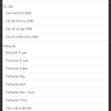
TK Cầu
Cầu bạch thủ (MB)
Cầu lật liên tục (MB)
Cầu về cả cặp (MB)
Cầu về nhiều nháy (MB)
Thống kê
thống kê lô gan
Thống kê lô xiên
Thống kê lô kép
Thống kê Đầu
Thống kê Đuôi
Thống kê Đầu – Đuôi
Thống kê Tổng
Tần suất xuất hiện