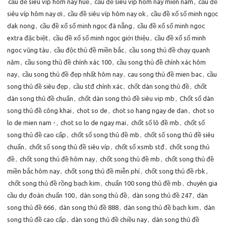
cầu đề siêu vip hôm nay huế
,
cầu đề siêu víp hôm nay miền nam
,
cầu đề
siêu víp hôm nay ơi
,
cầu đề siêu víp hôm nay ok
,
cầu đề xổ số minh ngọc
dak nong
,
cầu đề xổ số minh ngọc đà nẵng
,
cầu đề xổ số minh ngoc
extra đặc biệt
,
cầu đề xổ số minh ngọc giới thiệu
,
cầu đề xổ số minh
ngoc vũng tàu
,
cầu độc thủ đề miền bắc
,
cầu song thủ đề chạy quanh
năm
,
cầu song thủ đề chính xác 100
,
cầu song thủ đề chính xác hôm
nay
,
cầu song thủ đề đẹp nhất hôm nay
,
cau song thủ đề mien bac
,
cầu
song thủ đề siêu đẹp
,
cầu stđ chính xác
,
chốt dàn song thủ đề
,
chốt
dàn song thủ đề chuẩn
,
chốt dàn song thủ đề siêu vip mb
,
Chốt số dàn
song thủ đề công khai
,
chot so de
,
chot so hang ngay de dan
,
chot so
lo de mien nam -
,
chot so lo de ngay mai
,
chốt số lô đề mb
,
chốt số
song thủ đề cao cấp
,
chốt số song thủ đề mb
,
chốt số song thủ đề siêu
chuẩn
,
chốt số song thủ đề siêu víp
,
chốt số xsmb stđ
,
chốt song thủ
đề
,
chốt song thủ đề hôm nay
,
chốt song thủ đề mb
,
chốt song thủ đề
miền bắc hôm nay
,
chốt song thủ đề miễn phí
,
chốt song thủ đề rbk
,
chốt song thủ đề rồng bạch kim
,
chuẩn 100 song thủ đề mb
,
chuyên gia
cầu dự đoán chuẩn 100
,
dàn song thủ đề
,
dàn song thủ đề 247
,
dàn
song thủ đề 666
,
dàn song thủ đề 888
,
dàn song thủ đề bạch kim
,
dàn
song thủ đề cao cấp
,
dàn song thủ đề chiều nay
,
dàn song thủ đề