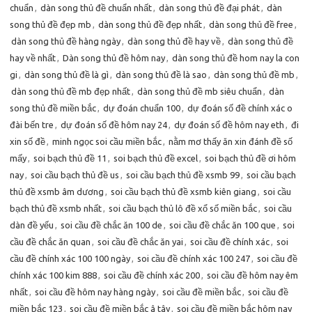
chuẩn
,
dàn song thủ đề chuẩn nhất
,
dàn song thủ đề đại phát
,
dàn
song thủ đề đẹp mb
,
dàn song thủ đề đẹp nhất
,
dàn song thủ đề free
,
dàn song thủ đề hàng ngày
,
dàn song thủ đề hay về
,
dàn song thủ đề
hay về nhất
,
Dàn song thủ đề hôm nay
,
dàn song thủ đề hom nay la con
gi
,
dàn song thủ đề là gì
,
dàn song thủ đề là sao
,
dàn song thủ đề mb
,
dàn song thủ đề mb đẹp nhất
,
dàn song thủ đề mb siêu chuẩn
,
dàn
song thủ đề miền bắc
,
dự đoán chuẩn 100
,
dự đoán số đề chính xác o
đài bến tre
,
dự đoán số đề hôm nay 24
,
dự đoán số đề hôm nay eth
,
đi
xin số đề
,
minh ngọc soi cầu miền bắc
,
nằm mơ thấy ăn xin đánh đề số
mấy
,
soi bạch thủ đề 11
,
soi bạch thủ đề excel
,
soi bạch thủ đề ơi hôm
nay
,
soi cầu bạch thủ đề us
,
soi cầu bạch thủ đề xsmb 99
,
soi cầu bạch
thủ đề xsmb âm dương
,
soi cầu bạch thủ đề xsmb kiên giang
,
soi cầu
bạch thủ đề xsmb nhất
,
soi cầu bạch thủ lô đề xổ số miền bắc
,
soi cầu
dàn đề yếu
,
soi cầu đề chắc ăn 100 de
,
soi cầu đề chắc ăn 100 que
,
soi
cầu đề chắc ăn quan
,
soi cầu đề chắc ăn yai
,
soi cầu đề chính xác
,
soi
cầu đề chính xác 100 100 ngày
,
soi cầu đề chính xác 100 247
,
soi cầu đề
chính xác 100 kim 888
,
soi cầu đề chính xác 200
,
soi cầu đề hôm nay êm
nhất
,
soi cầu đề hôm nay hàng ngày
,
soi cầu đề miền bắc
,
soi cầu đề
miền bắc 123
,
soi cầu đề miền bắc â tây
,
soi cầu đề miền bắc hôm nay