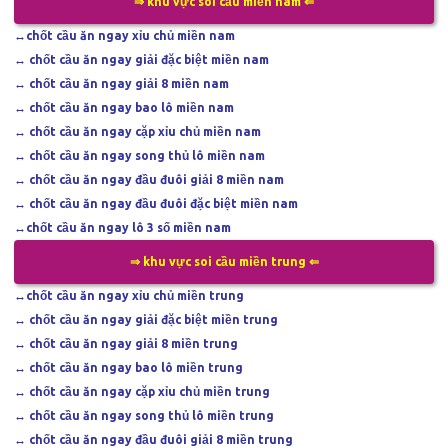
⇒ khu vực soi cầu miền nam ⇐
↔
chốt cầu ăn ngay xỉu chủ miền nam
↔
chốt cầu ăn ngay giải đặc biệt miền nam
↔
chốt cầu ăn ngay giải 8 miền nam
↔
chốt cầu ăn ngay bao lô miền nam
↔
chốt cầu ăn ngay cặp xỉu chủ miền nam
↔
chốt cầu ăn ngay song thủ lô miền nam
↔
chốt cầu ăn ngay đầu đuôi giải 8 miền nam
↔
chốt cầu ăn ngay đầu đuôi đặc biệt miền nam
↔
chốt cầu ăn ngay lô 3 số miền nam
⇒ khu vực soi cầu miền trung ⇐
↔
chốt cầu ăn ngay xỉu chủ miền trung
↔
chốt cầu ăn ngay giải đặc biệt miền trung
↔
chốt cầu ăn ngay giải 8 miền trung
↔
chốt cầu ăn ngay bao lô miền trung
↔
chốt cầu ăn ngay cặp xỉu chủ miền trung
↔
chốt cầu ăn ngay song thủ lô miền trung
↔
chốt cầu ăn ngay đầu đuôi giải 8 miền trung