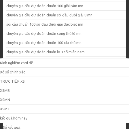
chuyên gia cầu dự đoán chuẩn 100 giải tám mn
chuyên gia cầu dự đoán chuẩn sớ đầu đuôi giải 8 mn
soi cầu chuẩn 100 sớ đầu đuôi giải đặc biệt mn
chuyên gia cầu dự đoán chuẩn song thủ lô mn
chuyên gia cầu dự đoán chuẩn 100 xíu chủ mn
chuyên gia cầu dự đoán chuẩn lô 3 số miền nam
Kinh nghiệm chơi đề
Xổ số chính xác
TRỰC TIẾP XS
XSMB
XSMN
XSMT
kết quả hôm nay
Sổ kết quả