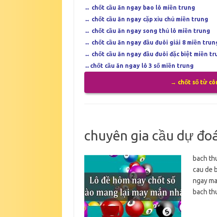
↔
chốt cầu ăn ngay bao lô miền trung
↔
chốt cầu ăn ngay cặp xỉu chủ miền trung
↔
chốt cầu ăn ngay song thủ lô miền trung
↔
chốt cầu ăn ngay đầu đuôi giải 8 miền trun
↔
chốt cầu ăn ngay đầu đuôi đặc biệt miền t
↔
chốt cầu ăn ngay lô 3 số miền trung
→ chốt số từ côn
chuyên gia cầu dự đo
bach thu
cau de b
ngay mai
bach th