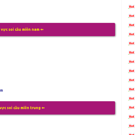
 vực soi cầu miền nam ⇐
am
vực soi cầu miền trung ⇐