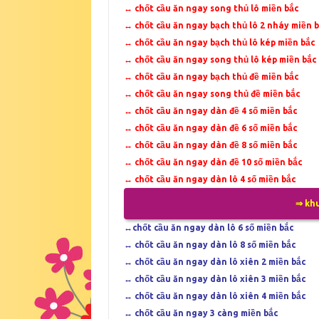
↔
chốt cầu ăn ngay song thủ lô miền bắc
↔
chốt cầu ăn ngay bạch thủ lô 2 nháy miền 
↔
chốt cầu ăn ngay bạch thủ lô kép miền bắc
↔
chốt cầu ăn ngay song thủ lô kép miền bắc
↔
chốt cầu ăn ngay bạch thủ đề miền bắc
↔
chốt cầu ăn ngay song thủ đề miền bắc
↔
chốt cầu ăn ngay dàn đề 4 số miền bắc
↔
chốt cầu ăn ngay dàn đề 6 số miền bắc
↔
chốt cầu ăn ngay dàn đề 8 số miền bắc
↔
chốt cầu ăn ngay dàn đề 10 số miền bắc
↔
chốt cầu ăn ngay dàn lô 4 số miền bắc
⇒ khu
↔
chốt cầu ăn ngay dàn lô 6 số miền bắc
↔
chốt cầu ăn ngay dàn lô 8 số miền bắc
↔
chốt cầu ăn ngay dàn lô xiên 2 miền bắc
↔
chốt cầu ăn ngay dàn lô xiên 3 miền bắc
↔
chốt cầu ăn ngay dàn lô xiên 4 miền bắc
↔
chốt cầu ăn ngay 3 càng miền bắc