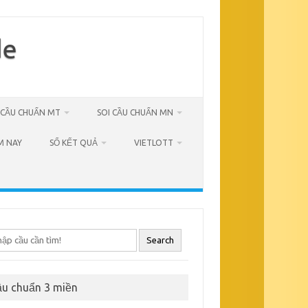
de
 CẦU CHUẨN MT
SOI CẦU CHUẨN MN
M NAY
SỔ KẾT QUẢ
VIETLOTT
Search
ầu chuẩn 3 miền