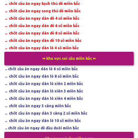
↔
chốt cầu ăn ngay bạch thủ đề miền bắc
↔
chốt cầu ăn ngay song thủ đề miền bắc
↔
chốt cầu ăn ngay dàn đề 4 số miền bắc
↔
chốt cầu ăn ngay dàn đề 6 số miền bắc
↔
chốt cầu ăn ngay dàn đề 8 số miền bắc
↔
chốt cầu ăn ngay dàn đề 10 số miền bắc
↔
chốt cầu ăn ngay dàn lô 4 số miền bắc
⇒ khu vực soi cầu miền bắc ⇐
↔
chốt cầu ăn ngay dàn lô 6 số miền bắc
↔
chốt cầu ăn ngay dàn lô 8 số miền bắc
↔
chốt cầu ăn ngay dàn lô xiên 2 miền bắc
↔
chốt cầu ăn ngay dàn lô xiên 3 miền bắc
↔
chốt cầu ăn ngay dàn lô xiên 4 miền bắc
↔
chốt cầu ăn ngay 3 càng miền bắc
↔
chốt cầu ăn ngay dàn 3 càng 2 số miền bắc
↔
chốt cầu ăn ngay dàn lô 10 số miền bắc
↔
chốt cầu ăn ngay đề đầu đuôi miền bắc