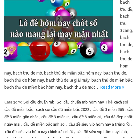
bạch
thủ đề,
bach
thu
3cang,
bach
thu de,
bach
thu de
hom
nay, bach thu de mb, bach thủ de miền bắc hôm nay, bạch thu de,
bạch thủ de hôm nay, bạch thủ de la giải mấy, bạch thủ de miền bắc,
bạch thủ de miền bắc hôm nay, bạch thủ de một…
Read More »
Category:
Soi cầu chuẩn mb
Soi cầu chuẩn mb hôm nay
Thẻ:
cách soi
cầu đề miền bắc
,
cách soi cầu đề miền bắc 2022
,
cầu đề 3 miền 365
,
cầu
đề 3 miền gần nhất
,
cầu đề 3 miền it
,
cầu đề 3 miền ơi
,
cầu đề đẹp nhất
ngày mai
,
cầu đề miền bắc anh soi
,
cầu đề siêu víp hôm nay a trúng rồi
,
cầu đề siêu víp hôm nay chính xác nhất
,
cầu đề siêu vip hôm nay hình
,