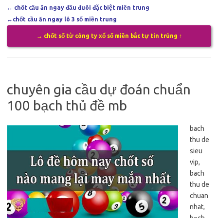
↔
chốt cầu ăn ngay đầu đuôi đặc biệt miền trung
↔
chốt cầu ăn ngay lô 3 số miền trung
→ chốt số từ công ty xổ số miền bắc tự tin trúng ↑
chuyên gia cầu dự đoán chuẩn
100 bạch thủ đề mb
bach
thu de
sieu
vip,
bach
thu de
chuan
nhat,