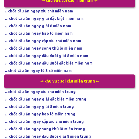
⇒ khu vực soi cầu miền nam ⇐
↔
chốt cầu ăn ngay xỉu chủ miền nam
↔
chốt cầu ăn ngay giải đặc biệt miền nam
↔
chốt cầu ăn ngay giải 8 miền nam
↔
chốt cầu ăn ngay bao lô miền nam
↔
chốt cầu ăn ngay cặp xỉu chủ miền nam
↔
chốt cầu ăn ngay song thủ lô miền nam
↔
chốt cầu ăn ngay đầu đuôi giải 8 miền nam
↔
chốt cầu ăn ngay đầu đuôi đặc biệt miền nam
↔
chốt cầu ăn ngay lô 3 số miền nam
⇒ khu vực soi cầu miền trung ⇐
↔
chốt cầu ăn ngay xỉu chủ miền trung
↔
chốt cầu ăn ngay giải đặc biệt miền trung
↔
chốt cầu ăn ngay giải 8 miền trung
↔
chốt cầu ăn ngay bao lô miền trung
↔
chốt cầu ăn ngay cặp xỉu chủ miền trung
↔
chốt cầu ăn ngay song thủ lô miền trung
↔
chốt cầu ăn ngay đầu đuôi giải 8 miền trung