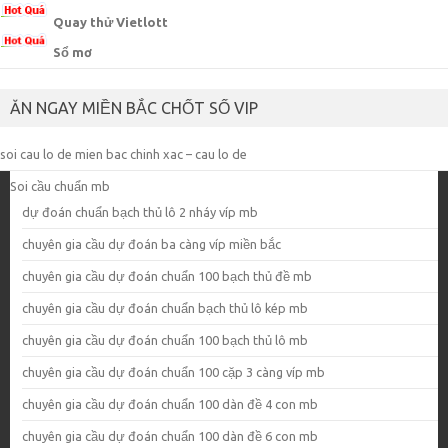
Quay thử Vietlott
Sổ mơ
ĂN NGAY MIỀN BẮC CHỐT SỐ VIP
soi cau lo de mien bac chinh xac – cau lo de
Soi cầu chuẩn mb
dự đoán chuẩn bạch thủ lô 2 nháy víp mb
chuyên gia cầu dự đoán ba càng víp miền bắc
chuyên gia cầu dự đoán chuẩn 100 bạch thủ đề mb
chuyên gia cầu dự đoán chuẩn bạch thủ lô kép mb
chuyên gia cầu dự đoán chuẩn 100 bạch thủ lô mb
chuyên gia cầu dự đoán chuẩn 100 cặp 3 càng víp mb
chuyên gia cầu dự đoán chuẩn 100 dàn đề 4 con mb
chuyên gia cầu dự đoán chuẩn 100 dàn đề 6 con mb