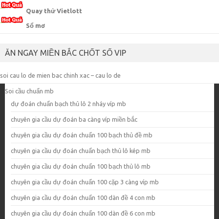
Quay thử Vietlott
Sổ mơ
ĂN NGAY MIỀN BẮC CHỐT SỐ VIP
soi cau lo de mien bac chinh xac – cau lo de
Soi cầu chuẩn mb
dự đoán chuẩn bạch thủ lô 2 nháy víp mb
chuyên gia cầu dự đoán ba càng víp miền bắc
chuyên gia cầu dự đoán chuẩn 100 bạch thủ đề mb
chuyên gia cầu dự đoán chuẩn bạch thủ lô kép mb
chuyên gia cầu dự đoán chuẩn 100 bạch thủ lô mb
chuyên gia cầu dự đoán chuẩn 100 cặp 3 càng víp mb
chuyên gia cầu dự đoán chuẩn 100 dàn đề 4 con mb
chuyên gia cầu dự đoán chuẩn 100 dàn đề 6 con mb