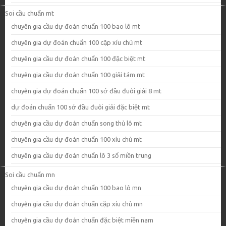
Soi cầu chuẩn mt
chuyên gia cầu dự đoán chuẩn 100 bao lô mt
chuyên gia dự đoán chuẩn 100 cặp xíu chủ mt
chuyên gia cầu dự đoán chuẩn 100 đặc biệt mt
chuyên gia cầu dự đoán chuẩn 100 giải tám mt
chuyên gia dự đoán chuẩn 100 sớ đầu đuôi giải 8 mt
dự đoán chuẩn 100 sớ đầu đuôi giải đặc biệt mt
chuyên gia cầu dự đoán chuẩn song thủ lô mt
chuyên gia cầu dự đoán chuẩn 100 xíu chủ mt
chuyên gia cầu dự đoán chuẩn lô 3 số miền trung
Soi cầu chuẩn mn
chuyên gia cầu dự đoán chuẩn 100 bao lô mn
chuyên gia cầu dự đoán chuẩn cặp xíu chủ mn
chuyên gia cầu dự đoán chuẩn đặc biệt miền nam