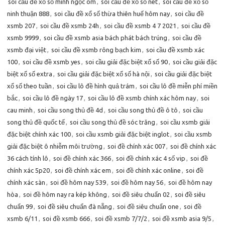
soi cầu đề xổ số minh ngọc ôm
,
soi cầu đề xổ số nét
,
soi cầu đề xổ số
ninh thuận 888
,
soi cầu đề xổ số thừa thiên huế hôm nay
,
soi cầu đề
xsmb 207
,
soi cầu đề xsmb 24h
,
soi cầu đề xsmb 4 7 2021
,
soi cầu đề
xsmb 9999
,
soi cầu đề xsmb asia bách phát bách trúng
,
soi cầu đề
xsmb đại việt
,
soi cầu đề xsmb rông bạch kim
,
soi cầu đề xsmb xác
100
,
soi cầu đề xsmb yes
,
soi cầu giải đặc biệt xổ số 90
,
soi cầu giải đặc
biệt xổ số extra
,
soi cầu giải đặc biệt xổ số hà nội
,
soi cầu giải đặc biệt
xổ số theo tuần
,
soi cầu lô đề hình quả trám
,
soi cầu lô đề miễn phí miền
bắc
,
soi cầu lô đề ngày 17
,
soi cầu lô đề xsmb chính xác hôm nay
,
soi
cau minh
,
soi cầu song thủ đề 4d
,
soi cầu song thủ đề ô tô
,
soi cầu
song thủ đề quốc tế
,
soi cầu song thủ đề sóc trăng
,
soi cầu xsmb giải
đặc biệt chính xác 100
,
soi cầu xsmb giải đặc biệt inglot
,
soi cầu xsmb
giải đặc biệt ô nhiễm môi trường
,
soi đề chính xác 007
,
soi đề chính xác
36 cách tính lô
,
soi đề chính xác 366
,
soi đề chính xác 4 số vip
,
soi đề
chính xác 5p20
,
soi đề chính xác em
,
soi đề chính xác online
,
soi đề
chính xác sàn
,
soi đề hôm nay 539
,
soi đề hôm nay 56
,
soi đề hôm nay
hòa
,
soi đề hôm nay ra kép không
,
soi đề siêu chuẩn 02
,
soi đề siêu
chuẩn 99
,
soi đề siêu chuẩn đà nẵng
,
soi đề siêu chuẩn one
,
soi đề
xsmb 6/11
,
soi đề xsmb 666
,
soi đề xsmb 7/7/2
,
soi đề xsmb asia 9/5
,