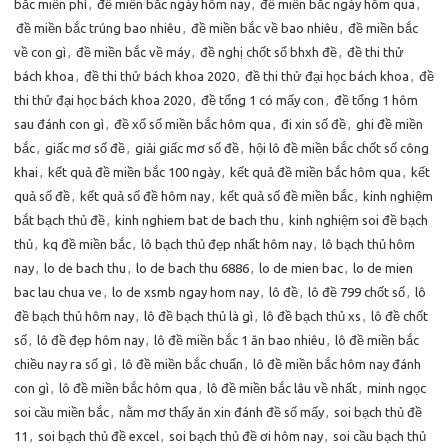
bắc miễn phí
,
đề miền bắc ngày hôm nay
,
đề miền bắc ngày hôm qua
,
đề miền bắc trúng bao nhiêu
,
đề miền bắc về bao nhiêu
,
đề miền bắc
về con gì
,
đề miền bắc về máy
,
đề nghị chốt sổ bhxh đề
,
đề thi thử
bách khoa
,
đề thi thử bách khoa 2020
,
đề thi thử đại học bách khoa
,
đề
thi thử đại học bách khoa 2020
,
đề tổng 1 có mấy con
,
đề tổng 1 hôm
sau đánh con gì
,
đề xổ số miền bắc hôm qua
,
đi xin số đề
,
ghi đề miền
bắc
,
giấc mơ số đề
,
giải giấc mơ số đề
,
hội lô đề miền bắc chốt số công
khai
,
kết quả đề miền bắc 100 ngày
,
kết quả đề miền bắc hôm qua
,
kết
quả số đề
,
kết quả số đề hôm nay
,
kết quả số đề miền bắc
,
kinh nghiệm
bắt bạch thủ đề
,
kinh nghiem bat de bach thu
,
kinh nghiệm soi đề bạch
thủ
,
kq đề miền bắc
,
lô bạch thủ đẹp nhất hôm nay
,
lô bạch thủ hôm
nay
,
lo de bach thu
,
lo de bach thu 6886
,
lo de mien bac
,
lo de mien
bac lau chua ve
,
lo de xsmb ngay hom nay
,
lô đề
,
lô đề 799 chốt số
,
lô
đề bạch thủ hôm nay
,
lô đề bạch thủ là gì
,
lô đề bạch thủ xs
,
lô đề chốt
số
,
lô đề đẹp hôm nay
,
lô đề miền bắc 1 ăn bao nhiêu
,
lô đề miền bắc
chiều nay ra số gì
,
lô đề miền bắc chuẩn
,
lô đề miền bắc hôm nay đánh
con gì
,
lô đề miền bắc hôm qua
,
lô đề miền bắc lâu về nhất
,
minh ngọc
soi cầu miền bắc
,
nằm mơ thấy ăn xin đánh đề số mấy
,
soi bạch thủ đề
11
,
soi bạch thủ đề excel
,
soi bạch thủ đề ơi hôm nay
,
soi cầu bạch thủ