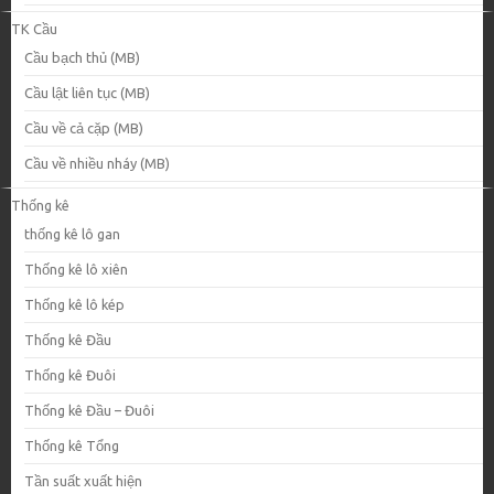
TK Cầu
Cầu bạch thủ (MB)
Cầu lật liên tục (MB)
Cầu về cả cặp (MB)
Cầu về nhiều nháy (MB)
Thống kê
thống kê lô gan
Thống kê lô xiên
Thống kê lô kép
Thống kê Đầu
Thống kê Đuôi
Thống kê Đầu – Đuôi
Thống kê Tổng
Tần suất xuất hiện