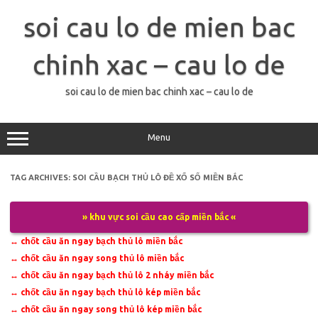
Skip
to
soi cau lo de mien bac
content
chinh xac – cau lo de
soi cau lo de mien bac chinh xac – cau lo de
Menu
TAG ARCHIVES:
SOI CẦU BẠCH THỦ LÔ ĐỀ XỔ SỐ MIỀN BẮC
» khu vực soi cầu cao cấp miền bắc «
↔
chốt cầu ăn ngay bạch thủ lô miền bắc
↔
chốt cầu ăn ngay song thủ lô miền bắc
↔
chốt cầu ăn ngay bạch thủ lô 2 nháy miền bắc
↔
chốt cầu ăn ngay bạch thủ lô kép miền bắc
↔
chốt cầu ăn ngay song thủ lô kép miền bắc