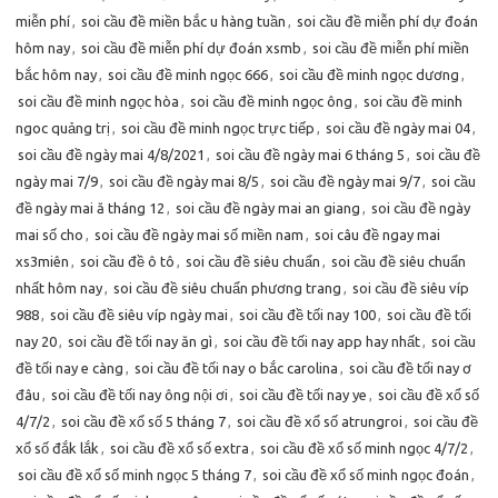
miễn phí
,
soi cầu đề miền bắc u hàng tuần
,
soi cầu đề miễn phí dự đoán
hôm nay
,
soi cầu đề miễn phí dự đoán xsmb
,
soi cầu đề miễn phí miền
bắc hôm nay
,
soi cầu đề minh ngọc 666
,
soi cầu đề minh ngọc dương
,
soi cầu đề minh ngọc hòa
,
soi cầu đề minh ngọc ông
,
soi cầu đề minh
ngoc quảng trị
,
soi cầu đề minh ngọc trực tiếp
,
soi cầu đề ngày mai 04
,
soi cầu đề ngày mai 4/8/2021
,
soi cầu đề ngày mai 6 tháng 5
,
soi cầu đề
ngày mai 7/9
,
soi cầu đề ngày mai 8/5
,
soi cầu đề ngày mai 9/7
,
soi cầu
đề ngày mai ă tháng 12
,
soi cầu đề ngày mai an giang
,
soi cầu đề ngày
mai số cho
,
soi cầu đề ngày mai số miền nam
,
soi câu đề ngay mai
xs3miên
,
soi cầu đề ô tô
,
soi cầu đề siêu chuẩn
,
soi cầu đề siêu chuẩn
nhất hôm nay
,
soi cầu đề siêu chuẩn phương trang
,
soi cầu đề siêu víp
988
,
soi cầu đề siêu víp ngày mai
,
soi cầu đề tối nay 100
,
soi cầu đề tối
nay 20
,
soi cầu đề tối nay ăn gì
,
soi cầu đề tối nay app hay nhất
,
soi cầu
đề tối nay e càng
,
soi cầu đề tối nay o bắc carolina
,
soi cầu đề tối nay ơ
đâu
,
soi cầu đề tối nay ông nội ơi
,
soi cầu đề tối nay ye
,
soi cầu đề xổ số
4/7/2
,
soi cầu đề xổ số 5 tháng 7
,
soi cầu đề xổ số atrungroi
,
soi cầu đề
xổ số đắk lắk
,
soi cầu đề xổ số extra
,
soi cầu đề xổ số minh ngọc 4/7/2
,
soi cầu đề xổ số minh ngọc 5 tháng 7
,
soi cầu đề xổ số minh ngọc đoán
,