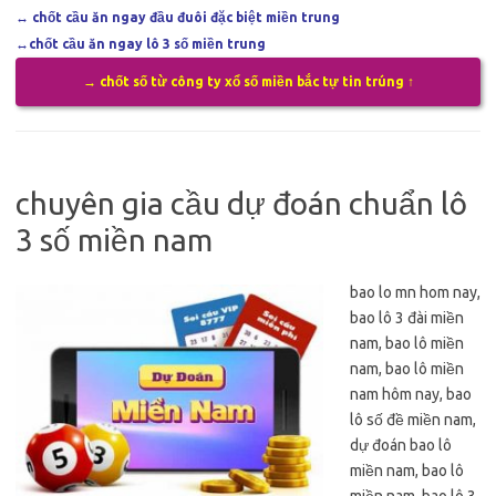
↔
chốt cầu ăn ngay đầu đuôi đặc biệt miền trung
↔
chốt cầu ăn ngay lô 3 số miền trung
→ chốt số từ công ty xổ số miền bắc tự tin trúng ↑
chuyên gia cầu dự đoán chuẩn lô
3 số miền nam
bao lo mn hom nay,
bao lô 3 đài miền
nam, bao lô miền
nam, bao lô miền
nam hôm nay, bao
lô số đề miền nam,
dự đoán bao lô
miền nam, bao lô