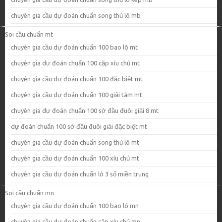
chuyên gia cầu dự đoán chuẩn song thủ lô mb
Soi cầu chuẩn mt
chuyên gia cầu dự đoán chuẩn 100 bao lô mt
chuyên gia dự đoán chuẩn 100 cặp xíu chủ mt
chuyên gia cầu dự đoán chuẩn 100 đặc biệt mt
chuyên gia cầu dự đoán chuẩn 100 giải tám mt
chuyên gia dự đoán chuẩn 100 sớ đầu đuôi giải 8 mt
dự đoán chuẩn 100 sớ đầu đuôi giải đặc biệt mt
chuyên gia cầu dự đoán chuẩn song thủ lô mt
chuyên gia cầu dự đoán chuẩn 100 xíu chủ mt
chuyên gia cầu dự đoán chuẩn lô 3 số miền trung
Soi cầu chuẩn mn
chuyên gia cầu dự đoán chuẩn 100 bao lô mn
chuyên gia cầu dự đoán chuẩn cặp xíu chủ mn