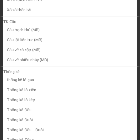
Xổ số thần tài
TK Cầu
Cầu bạch thủ (MB)
Cầu lật liên tục (MB)
Cầu về cả cặp (MB)
Cầu về nhiều nháy (MB)
Thống kê
thống kê lô gan
Thống kê lô xiên
Thống kê lô kép
Thống kê Đầu
Thống kê Đuôi
Thống kê Đầu – Đuôi
Thống kê Tổng