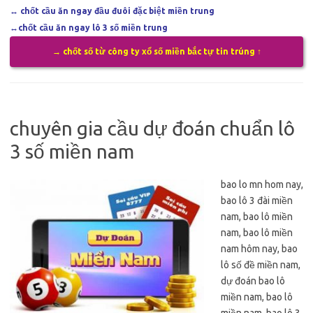
↔
chốt cầu ăn ngay đầu đuôi đặc biệt miền trung
↔
chốt cầu ăn ngay lô 3 số miền trung
→ chốt số từ công ty xổ số miền bắc tự tin trúng ↑
chuyên gia cầu dự đoán chuẩn lô
3 số miền nam
bao lo mn hom nay,
bao lô 3 đài miền
nam, bao lô miền
nam, bao lô miền
nam hôm nay, bao
lô số đề miền nam,
dự đoán bao lô
miền nam, bao lô