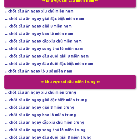
⇒ khu vực soi cầu miền nam ⇐
↔
chốt cầu ăn ngay xỉu chủ miền nam
↔
chốt cầu ăn ngay giải đặc biệt miền nam
↔
chốt cầu ăn ngay giải 8 miền nam
↔
chốt cầu ăn ngay bao lô miền nam
↔
chốt cầu ăn ngay cặp xỉu chủ miền nam
↔
chốt cầu ăn ngay song thủ lô miền nam
↔
chốt cầu ăn ngay đầu đuôi giải 8 miền nam
↔
chốt cầu ăn ngay đầu đuôi đặc biệt miền nam
↔
chốt cầu ăn ngay lô 3 số miền nam
⇒ khu vực soi cầu miền trung ⇐
↔
chốt cầu ăn ngay xỉu chủ miền trung
↔
chốt cầu ăn ngay giải đặc biệt miền trung
↔
chốt cầu ăn ngay giải 8 miền trung
↔
chốt cầu ăn ngay bao lô miền trung
↔
chốt cầu ăn ngay cặp xỉu chủ miền trung
↔
chốt cầu ăn ngay song thủ lô miền trung
↔
chốt cầu ăn ngay đầu đuôi giải 8 miền trung