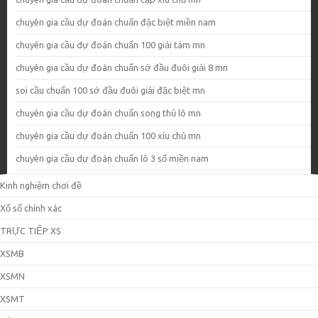
chuyên gia cầu dự đoán chuẩn đặc biệt miền nam
chuyên gia cầu dự đoán chuẩn 100 giải tám mn
chuyên gia cầu dự đoán chuẩn sớ đầu đuôi giải 8 mn
soi cầu chuẩn 100 sớ đầu đuôi giải đặc biệt mn
chuyên gia cầu dự đoán chuẩn song thủ lô mn
chuyên gia cầu dự đoán chuẩn 100 xíu chủ mn
chuyên gia cầu dự đoán chuẩn lô 3 số miền nam
Kinh nghiệm chơi đề
Xổ số chính xác
TRỰC TIẾP XS
XSMB
XSMN
XSMT