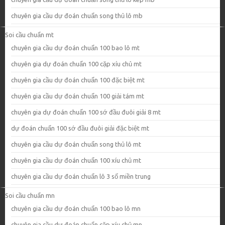
chuyên gia cầu dự đoán chuẩn song thủ lô mb
Soi cầu chuẩn mt
chuyên gia cầu dự đoán chuẩn 100 bao lô mt
chuyên gia dự đoán chuẩn 100 cặp xíu chủ mt
chuyên gia cầu dự đoán chuẩn 100 đặc biệt mt
chuyên gia cầu dự đoán chuẩn 100 giải tám mt
chuyên gia dự đoán chuẩn 100 sớ đầu đuôi giải 8 mt
dự đoán chuẩn 100 sớ đầu đuôi giải đặc biệt mt
chuyên gia cầu dự đoán chuẩn song thủ lô mt
chuyên gia cầu dự đoán chuẩn 100 xíu chủ mt
chuyên gia cầu dự đoán chuẩn lô 3 số miền trung
Soi cầu chuẩn mn
chuyên gia cầu dự đoán chuẩn 100 bao lô mn
chuyên gia cầu dự đoán chuẩn cặp xíu chủ mn