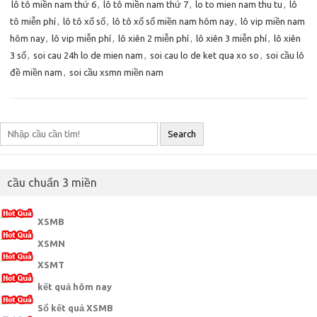
lô tô miền nam thứ 6
,
lô tô miền nam thứ 7
,
lo to mien nam thu tu
,
lô
tô miễn phí
,
lô tô xổ số
,
lô tô xổ số miền nam hôm nay
,
lô vip miền nam
hôm nay
,
lô vip miễn phí
,
lô xiên 2 miễn phí
,
lô xiên 3 miễn phí
,
lô xiên
3 số
,
soi cau 24h lo de mien nam
,
soi cau lo de ket qua xo so
,
soi cầu lô
đề miền nam
,
soi cầu xsmn miền nam
Search
cầu chuẩn 3 miền
XSMB
XSMN
XSMT
kết quả hôm nay
Sổ kết quả XSMB