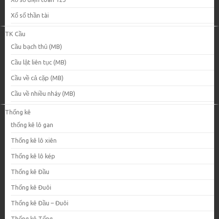
Xổ số thần tài
TK Cầu
Cầu bạch thủ (MB)
Cầu lật liên tục (MB)
Cầu về cả cặp (MB)
Cầu về nhiều nháy (MB)
Thống kê
thống kê lô gan
Thống kê lô xiên
Thống kê lô kép
Thống kê Đầu
Thống kê Đuôi
Thống kê Đầu – Đuôi
Thống kê Tổng