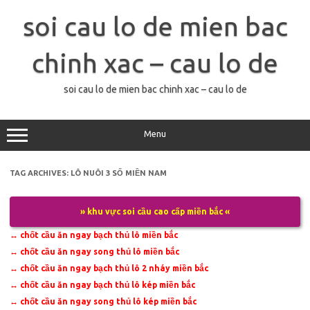
Skip
to
soi cau lo de mien bac
content
chinh xac – cau lo de
soi cau lo de mien bac chinh xac – cau lo de
Menu
TAG ARCHIVES:
LÔ NUÔI 3 SỐ MIỀN NAM
» khu vực soi cầu cao cấp miền bắc «
↔
chốt cầu ăn ngay bạch thủ lô miền bắc
↔
chốt cầu ăn ngay song thủ lô miền bắc
↔
chốt cầu ăn ngay bạch thủ lô 2 nháy miền bắc
↔
chốt cầu ăn ngay bạch thủ lô kép miền bắc
↔
chốt cầu ăn ngay song thủ lô kép miền bắc