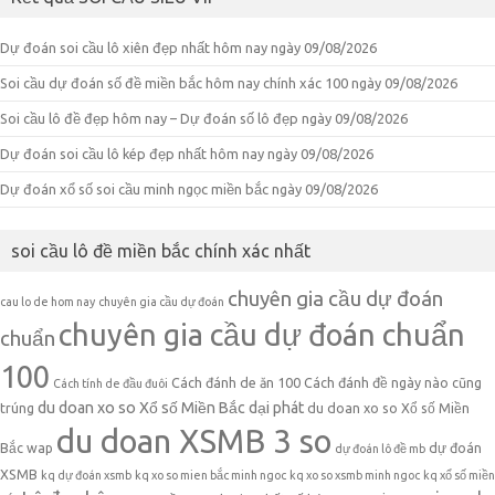
Dự đoán soi cầu lô xiên đẹp nhất hôm nay ngày 09/08/2026
Soi cầu dự đoán số đề miền bắc hôm nay chính xác 100 ngày 09/08/2026
Soi cầu lô đề đẹp hôm nay – Dự đoán số lô đẹp ngày 09/08/2026
Dự đoán soi cầu lô kép đẹp nhất hôm nay ngày 09/08/2026
Dự đoán xổ số soi cầu minh ngọc miền bắc ngày 09/08/2026
soi cầu lô đề miền bắc chính xác nhất
chuyên gia cầu dự đoán
cau lo de hom nay
chuyên gia cầu dự đoán
chuyên gia cầu dự đoán chuẩn
chuẩn
100
Cách đánh de ăn 100
Cách đánh đề ngày nào cũng
Cách tính de đầu đuôi
du doan xo so Xổ số Miền Bắc dại phát
trúng
du doan xo so Xổ số Miền
du doan XSMB 3 so
Bắc wap
dự đoán
dự đoán lô đề mb
XSMB
kq dự đoán xsmb
kq xo so mien bắc minh ngoc
kq xo so xsmb minh ngoc
kq xổ số miền