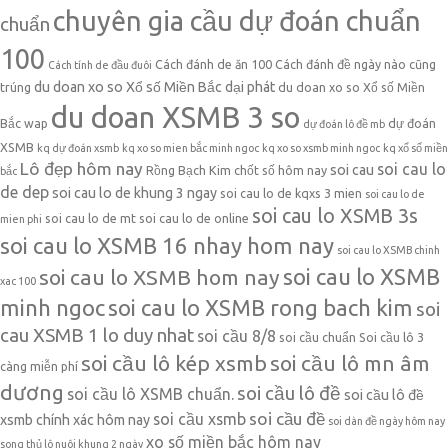
chuyên gia cầu dự đoán chuẩn
chuẩn
100
Cách đánh de ăn 100
Cách đánh đề ngày nào cũng
Cách tính de đầu đuôi
du doan xo so Xổ số Miền Bắc dại phát
trúng
du doan xo so Xổ số Miền
du doan XSMB 3 so
Bắc wap
dự đoán
dự đoán lô đề mb
XSMB
kq dự đoán xsmb
kq xo so mien bắc minh ngoc
kq xo so xsmb minh ngoc
kq xổ số miền
Lô đẹp hôm nay
soi cau lo
soi cau
Rồng Bạch Kim chốt số hôm nay
bắc
de dep
soi cau lo de khung 3 ngay
soi cau lo de kqxs 3 mien
soi cau lo de
soi cau lo XSMB 3s
soi cau lo de mt
soi cau lo de online
mien phi
soi cau lo XSMB 16 nhay hom nay
soi cau lo XSMB chinh
soi cau lo XSMB
soi cau lo XSMB hom nay
xac 100
minh ngoc
soi cau lo XSMB rong bach kim
soi
cau XSMB 1 lo duy nhat
soi cầu 8/8
soi cầu chuẩn
Soi cầu lô 3
soi cầu lô kép xsmb
soi cầu lô mn âm
càng miễn phí
dương
soi cầu lô đề
soi cầu lô XSMB chuẩn.
soi cầu lô đề
soi cầu đề
soi cầu xsmb
xsmb chính xác hôm nay
soi dàn đề ngày hôm nay
xo số miền bắc hôm nay
song thủ lô nuôi khung 2 ngày