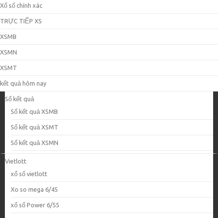
Xổ số chính xác
TRỰC TIẾP XS
XSMB
XSMN
XSMT
kết quả hôm nay
Sổ kết quả
Sổ kết quả XSMB
Sổ kết quả XSMT
Sổ kết quả XSMN
Vietlott
xổ số vietlott
Xo so mega 6/45
xổ số Power 6/55