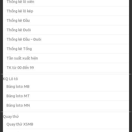
Thống kê lô xiên
Thống kê lô kép
Thống kê Đầu
Thống kê Đuôi
Thống kê Đầu – Đuôi
Thống kê Tổng
Tần suất xuất hiện
TK từ 00 đến 99
KQ Lô tô
Bảng loto MB
Bảng loto MT
Bảng loto MN
Quay thử
Quay thử XSMB