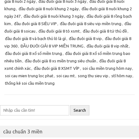
giải 8 nuôi 2 ngày
,
đầu đuôi giải 8 nuôi 3 ngày
,
đầu đuôi giải 8 nuôi
khung
,
đầu đuôi giải 8 nuôi khung 2 ngày
,
đầu đuôi giải 8 nuôi khung 2
ngày 247
,
đầu đuôi giải 8 nuôi khung 3 ngày
,
đầu đuôi giải 8 rồng bạch
kim
,
đầu đuôi giải 8 SIÊU VIP
,
đầu đuôi giải 8 siêu vip miền trung
,
đầu
đuôi giải 8 soicau
,
đầu đuôi giải 8 tô xsmt
,
đầu đuôi giải 8 tứ thủ đề
,
đầu đuôi giải 8 và bạch thủ lô là gì
,
đầu đuôi giải 8 vip
,
đầu đuôi giải 8
vip 360
,
ĐẦU ĐUÔI GIẢI 8 VIP MIỀN TRUNG
,
đầu đuôi giải 8 vip nhất
,
đầu đuôi giải 8 xổ số miền trung
,
đầu đuôi giải 8 xổ số miền trung bao
nhiêu tiền
,
đầu đuôi giải 8 xs miền trung siêu chuẩn
,
đầu đuôi giải 8
xsmt chính xác
,
đầu đuôi giải 8 XSMT VÍP
,
soi cầu miền trung hôm nay
,
soi cau mien trung loc phat
,
soi cau mt
,
song thu sieu vip
,
stl hôm nay
,
thống kê soi cầu miền trung
Search
cầu chuẩn 3 miền