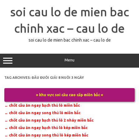
Skip
to
soi cau lo de mien bac
content
chinh xac – cau lo de
soi cau lo de mien bac chinh xac – cau lo de
Menu
TAG ARCHIVES:
ĐẦU ĐUÔI GIẢI 8 NUÔI 3 NGÀY
» khu vực soi cầu cao cấp miền bắc «
↔
chốt cầu ăn ngay bạch thủ lô miền bắc
↔
chốt cầu ăn ngay song thủ lô miền bắc
↔
chốt cầu ăn ngay bạch thủ lô 2 nháy miền bắc
↔
chốt cầu ăn ngay bạch thủ lô kép miền bắc
↔
chốt cầu ăn ngay song thủ lô kép miền bắc