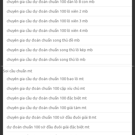
chuyên gia cầu dự đoán chuẩn 100 dàn lô 8 con mb
chuyên gia cầu dự đoán chuẩn 100 lô xiên 2 mb
chuyên gia cầu dự đoán chuẩn 100 lô xiên 3 mb
chuyên gia cầu dự đoán chuẩn 100 lô xiên 4 mb
chuyên gia dự đoán chuẩn song thủ đề mb
chuyên gia cầu dự đoán chuẩn song thủ lô kép mb
chuyên gia cầu dự đoán chuẩn song thủ lô mb
Soi cầu chuẩn mt
chuyên gia cầu dự đoán chuẩn 100 bao lô mt
chuyên gia dự đoán chuẩn 100 cặp xíu chủ mt
chuyên gia cầu dự đoán chuẩn 100 đặc biệt mt
chuyên gia cầu dự đoán chuẩn 100 giải tám mt
chuyên gia dự đoán chuẩn 100 sớ đầu đuôi giải 8 mt
dự đoán chuẩn 100 sớ đầu đuôi giải đặc biệt mt