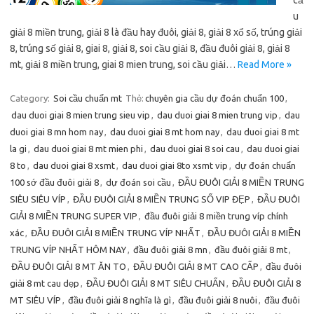
cầ
u
giải 8 miền trung, giải 8 là đầu hay đuôi, giải 8, giải 8 xổ số, trúng giải
8, trúng số giải 8, giai 8, giải 8, soi cầu giải 8, đầu đuôi giải 8, giải 8
mt, giải 8 miền trung, giai 8 mien trung, soi cầu giải…
Read More »
Category:
Soi cầu chuẩn mt
Thẻ:
chuyên gia cầu dự đoán chuẩn 100
,
dau duoi giai 8 mien trung sieu vip
,
dau duoi giai 8 mien trung vip
,
dau
duoi giai 8 mn hom nay
,
dau duoi giai 8 mt hom nay
,
dau duoi giai 8 mt
la gi
,
dau duoi giai 8 mt mien phi
,
dau duoi giai 8 soi cau
,
dau duoi giai
8 to
,
dau duoi giai 8 xsmt
,
dau duoi giai 8to xsmt vip
,
dự đoán chuẩn
100 sớ đầu đuôi giải 8
,
dự đoán soi cầu
,
ĐẦU ĐUÔI GIẢI 8 MIỀN TRUNG
SIÊU SIÊU VÍP
,
ĐẦU ĐUÔI GIẢI 8 MIỀN TRUNG SỐ VIP ĐẸP
,
ĐẦU ĐUÔI
GIẢI 8 MIỀN TRUNG SUPER VIP
,
đầu đuôi giải 8 miền trung víp chính
xác
,
ĐẦU ĐUÔI GIẢI 8 MIỀN TRUNG VÍP NHẤT
,
ĐẦU ĐUÔI GIẢI 8 MIỀN
TRUNG VÍP NHẤT HÔM NAY
,
đầu đuôi giải 8 mn
,
đầu đuôi giải 8 mt
,
ĐẦU ĐUÔI GIẢI 8 MT ĂN TO
,
ĐẦU ĐUÔI GIẢI 8 MT CAO CẤP
,
đầu đuôi
giải 8 mt cau dẹp
,
ĐẦU ĐUÔI GIẢI 8 MT SIÊU CHUẨN
,
ĐẦU ĐUÔI GIẢI 8
MT SIÊU VÍP
,
đầu đuôi giải 8 nghĩa là gì
,
đầu đuôi giải 8 nuôi
,
đầu đuôi