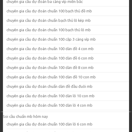
chuyên gia cầu dự đoán ba càng víp miền bắc
chuyên gia cầu dự đoán chuẩn 100 bạch thủ đề mb
chuyên gia cầu dự đoán chuẩn bạch thủ lô kép mb
chuyên gia cầu dự đoán chuẩn 100 bạch thủ lô mb
chuyên gia cầu dự đoán chuẩn 100 cặp 3 càng víp mb
chuyên gia cầu dự đoán chuẩn 100 dàn đề 4 con mb
chuyên gia cầu dự đoán chuẩn 100 dàn đề 6 con mb
chuyên gia cầu dự đoán chuẩn 100 dàn đề 8 con mb
chuyên gia cầu dự đoán chuẩn 100 dàn đề 10 con mb
chuyên gia cầu dự đoán chuẩn dàn đề đầu đuôi mb
chuyên gia cầu dự đoán chuẩn 100 dàn lô 10 con mb
chuyên gia cầu dự đoán chuẩn 100 dàn lô 4 con mb
Soi cầu chuẩn mb hôm nay
chuyên gia cầu dự đoán chuẩn 100 dàn lô 6 con mb